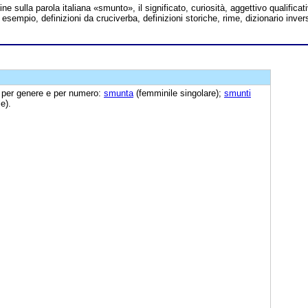
line sulla parola italiana «smunto», il significato, curiosità, aggettivo qualificat
i esempio, definizioni da cruciverba, definizioni storiche, rime, dizionario inver
e per genere e per numero:
smunta
(femminile singolare);
smunti
e).