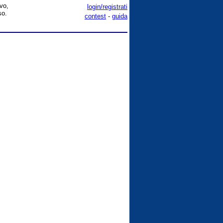
ivo,
login/registrati
so.
contest
-
guida