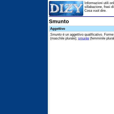
Informazioni utili on
sillabazione, frasi d
Cosa vuol dire.
Smunto
Aggettivo
Smunto
è un aggettivo qualificativo. Form
(maschile plurale);
smunte
(femminile plural