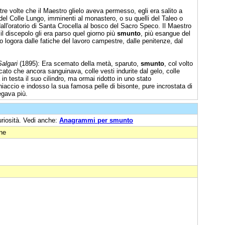
tre volte che il Maestro glielo aveva permesso, egli era salito a
 del Colle Lungo, imminenti al monastero, o su quelli del Taleo o
all'oratorio di Santa Crocella al bosco del Sacro Speco. Il Maestro
l discepolo gli era parso quel giorno più
smunto
, più esangue del
 logora dalle fatiche del lavoro campestre, dalle penitenze, dal
Salgari
(1895): Era scemato della metà, sparuto,
smunto
, col volto
to che ancora sanguinava, colle vesti indurite dal gelo, colle
n testa il suo cilindro, ma ormai ridotto in uno stato
iaccio e indosso la sua famosa pelle di bisonte, pure incrostata di
egava più.
uriosità. Vedi anche:
Anagrammi per smunto
one