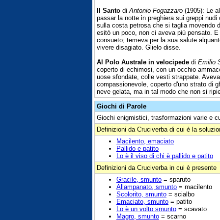
Il Santo
di
Antonio Fogazzaro
(1905): Le al
passar la notte in preghiera sui greppi nudi
sulla costa petrosa che si taglia movendo d
esitò un poco, non ci aveva più pensato. E i
consueto; temeva per la sua salute alquanto
vivere disagiato. Glielo disse.
Al Polo Australe in velocipede
di
Emilio 
coperto di echimosi, con un occhio ammacca
uose sfondate, colle vesti strappate. Aveva i
compassionevole, coperto d'uno strato di gh
neve gelata, ma in tal modo che non si ripi
Giochi di Parole
Giochi enigmistici, trasformazioni varie e c
Definizioni da Cruciverba di cui è la soluzi
Macilento, emaciato
Pallido e patito
Lo è il viso di chi è pallido e patito
Definizioni da Cruciverba in cui è presente
Gracile, smunto
= sparuto
Allampanato, smunto
= macilento
Scolorito, smunto
= scialbo
Emaciato, smunto
= patito
Lo è un volto smunto
= scavato
Magro, smunto
= scarno