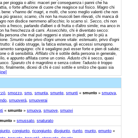
a per pioggia o altro: maceri per conseguenza i panni che ha
tia, o forte affezione di cuore che reagisce sul fisico.
Magro
chi
 bene: v'hanno de' magri, e molti, che sono meglio valenti che non
ra più grasso;
scarno
, chi non ha muscoli ben rilevati, chi manca di
magro non disdice nemmeno all'occhio; lo scarno sì.
Secco
, chi non
sto a fresco, parlando d'alberi o di frutta o d'altro simile; ma anco in
on ha freschezza di carni.
Assecchito
, chi è diventato secco:
ella persona che mal può reggersi e stare in piedi; per lo più a
zione.
Smunto
vale privo d'ogni umore vitale:
estenuato
, privo d'ogni
strutto: il caldo strugge, la fatica estenua, gli eccessi smungono.
amento sanguigno: chi è segaligno può esser forte e pien di salute;
one o di sensibilità.
Affilato
chi è sottile della persona in generale,
ofilo, e appunto affilata come un conio.
Adusto
chi è secco, quasi
 fuoco.
Sparuto
chi è magrolino e senza colore: l'adusto è troppo
to
, finalmente, dicesi di chi è così sottile e smilzo che quasi sia
ine]
zzò
,
smozzo
,
sms
,
smunta
,
smunte
,
smunti
«
smunto
»
smuova
,
ndo
,
smuoverà
,
smuoverai
ti
«
smunto
»
smuova
,
smuove
,
smuovi
munto
»
smussato
,
snaturato
giunto
,
congiunto
,
ricongiunto
,
disgiunto
,
riunto
,
munto
,
emunto
«