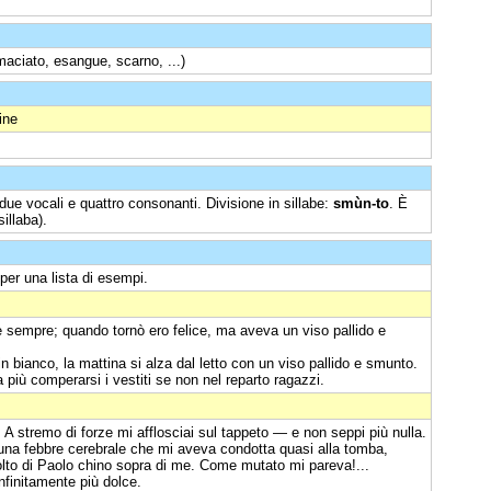
aciato, esangue, scarno, ...)
ine
due vocali e quattro consonanti. Divisione in sillabe:
smùn-to
. È
illaba).
per una lista di esempi.
sempre; quando tornò ero felice, ma aveva un viso pallido e
in bianco, la mattina si alza dal letto con un viso pallido e smunto.
iù comperarsi i vestiti se non nel reparto ragazzi.
 A stremo di forze mi afflosciai sul tappeto — e non seppi più nulla.
 una febbre cerebrale che mi aveva condotta quasi alla tomba,
 volto di Paolo chino sopra di me. Come mutato mi pareva!...
infinitamente più dolce.