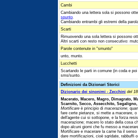
Cambi
Cambiando una lettera sola si possono otte
spunto
.
Cambiando entrambi gli estremi della parol
Scarti
Rimuovendo una sola lettera si possono ott
Altri scarti con resto non consecutivo: mut
Parole contenute in "smunto"
unto, munto.
Lucchetti
Scartando le parti in comune (in coda e poi
sms/sunto.
Definizioni da Dizionari Storici
Dizionario dei sinonimi - Zecchini
del 1
Macerato, Macero, Magro, Dimagrato, Ma
Scarnito, Secco, Assecchito, Segaligno, 
Mortificare
è principio di
macerazione
; qua
fare certe pietanze, si mette a macerare, o
dell'agente cui si sottopone, e la forza resi
macerazione; macero lo stato della cosa ch
dopo alcuni giorni che fu messo a macerar
Mortificare e macerare la carne ha il senso
dare mortificazioni, cioè sgridate, rabbuffi o