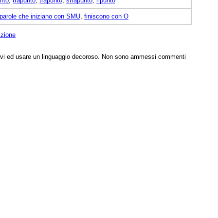
nto
,
trapunto
,
trapuntò
,
strapunto
,
ripunto
parole che iniziano con SMU
,
finiscono con O
izione
tivi ed usare un linguaggio decoroso. Non sono ammessi commenti