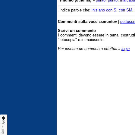
smunto (otnums)
»
punto
,
puntò
,
marcapu
Indice parole che:
iniziano con S
,
con SM
,
Commenti sulla voce «smunto»
|
sottoscr
Scrivi un commento
I commenti devono essere in tema, costrut
"fotocopia" o in maiuscolo.
Per inserire un commento effettua il
login
.
Privacy