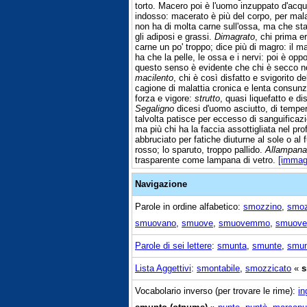
torto. Macero poi è l'uomo inzuppato d'acqu
indosso: macerato è più del corpo, per malat
non ha di molta carne sull'ossa, ma che sta
gli adiposi e grassi.
Dimagrato
, chi prima e
carne un po' troppo; dice più di magro: il 
ha che la pelle, le ossa e i nervi: poi è oppo
questo senso è evidente che chi è secco n
macilento
, chi è così disfatto e svigorito d
cagione di malattia cronica e lenta consun
forza e vigore:
strutto
, quasi liquefatto e di
Segaligno
dicesi d'uomo asciutto, di temper
talvolta patisce per eccesso di sanguificazi
ma più chi ha la faccia assottigliata nel pr
abbruciato per fatiche diuturne al sole o al
rosso; lo sparuto, troppo pallido.
Allampana
trasparente come lampana di vetro.
[immag
Navigazione
Parole in ordine alfabetico:
smozzino
,
smo
smuovano
,
smuove
,
smuovemmo
,
smuove
Parole di sei lettere
:
smunta
,
smunte
,
smun
Lista Aggettivi
:
smontabile
,
smozzicato
«
s
Vocabolario inverso (per trovare le rime):
in