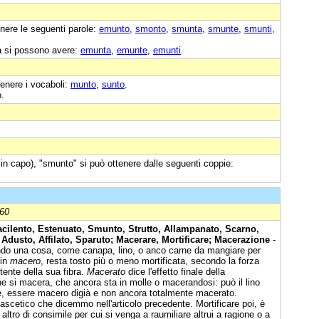
nere le seguenti parole:
emunto
,
smonto
,
smunta
,
smunte
,
smunti
,
a si possono avere:
emunta
,
emunte
,
emunti
.
enere i vocaboli:
munto
,
sunto
.
o.
 in capo), "smunto" si può ottenere dalle seguenti coppie:
860
cilento, Estenuato, Smunto, Strutto, Allampanato, Scarno,
Adusto, Affilato, Sparuto; Macerare, Mortificare; Macerazione
-
ndo una cosa, come canapa, lino, o anco carne da mangiare per
 in
macero
, resta tosto più o meno mortificata, secondo la forza
stente della sua fibra.
Macerato
dice l'effetto finale della
e si macera, che ancora sta in molle o macerandosi: può il lino
e, essere macero digià e non ancora totalmente macerato.
 ascetico che dicemmo nell'articolo precedente. Mortificare poi, è
 altro di consimile per cui si venga a raumiliare altrui a ragione o a