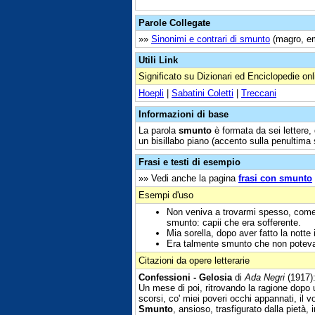
Parole Collegate
»»
Sinonimi e contrari di smunto
(magro, em
Utili Link
Significato su Dizionari ed Enciclopedie onl
Hoepli
|
Sabatini Coletti
|
Treccani
Informazioni di base
La parola
smunto
è formata da sei lettere, 
un bisillabo piano (accento sulla penultima s
Frasi e testi di esempio
»» Vedi anche la pagina
frasi con smunto
Esempi d'uso
Non veniva a trovarmi spesso, come 
smunto: capii che era sofferente.
Mia sorella, dopo aver fatto la notte 
Era talmente smunto che non poteva p
Citazioni da opere letterarie
Confessioni - Gelosia
di
Ada Negri
(1917):
Un mese di poi, ritrovando la ragione dopo
scorsi, co' miei poveri occhi appannati, il
Smunto
, ansioso, trasfigurato dalla pietà, 