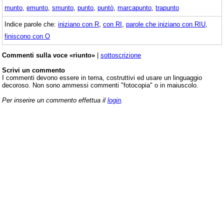
munto
,
emunto
,
smunto
,
punto
,
puntò
,
marcapunto
,
trapunto
Indice parole che:
iniziano con R
,
con RI
,
parole che iniziano con RIU
,
finiscono con O
Commenti sulla voce «riunto»
|
sottoscrizione
Scrivi un commento
I commenti devono essere in tema, costruttivi ed usare un linguaggio
decoroso. Non sono ammessi commenti "fotocopia" o in maiuscolo.
Per inserire un commento effettua il
login
.