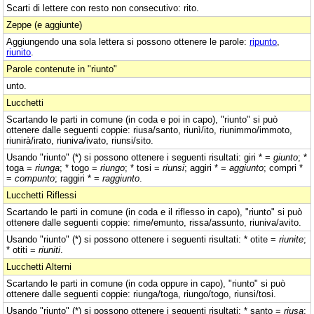
Scarti di lettere con resto non consecutivo: rito.
Zeppe (e aggiunte)
Aggiungendo una sola lettera si possono ottenere le parole:
ripunto
,
riunito
.
Parole contenute in "riunto"
unto.
Lucchetti
Scartando le parti in comune (in coda e poi in capo), "riunto" si può
ottenere dalle seguenti coppie: riusa/santo, riunì/ito, riunimmo/immoto,
riunirà/irato, riuniva/ivato, riunsi/sito.
Usando "riunto" (*) si possono ottenere i seguenti risultati: giri * =
giunto
; *
toga =
riunga
; * togo =
riungo
; * tosi =
riunsi
; aggiri * =
aggiunto
; compri *
=
compunto
; raggiri * =
raggiunto
.
Lucchetti Riflessi
Scartando le parti in comune (in coda e il riflesso in capo), "riunto" si può
ottenere dalle seguenti coppie: rime/emunto, rissa/assunto, riuniva/avito.
Usando "riunto" (*) si possono ottenere i seguenti risultati: * otite =
riunite
;
* otiti =
riuniti
.
Lucchetti Alterni
Scartando le parti in comune (in coda oppure in capo), "riunto" si può
ottenere dalle seguenti coppie: riunga/toga, riungo/togo, riunsi/tosi.
Usando "riunto" (*) si possono ottenere i seguenti risultati: * santo =
riusa
;