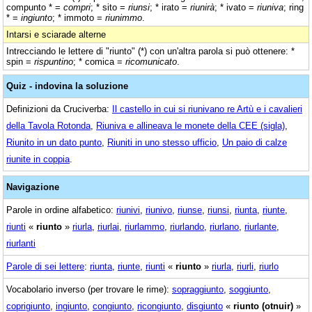
compunto * =
compri
; * sito =
riunsi
; * irato =
riunirà
; * ivato =
riuniva
; ring
* =
ingiunto
; * immoto =
riunimmo
.
Intarsi e sciarade alterne
Intrecciando le lettere di "riunto" (*) con un'altra parola si può ottenere: *
spin =
rispuntino
; * comica =
ricomunicato
.
Quiz - indovina la soluzione
Definizioni da Cruciverba:
Il castello in cui si riunivano re Artù e i cavalieri
della Tavola Rotonda
,
Riuniva e allineava le monete della CEE (sigla)
,
Riunito in un dato punto
,
Riuniti in uno stesso ufficio
,
Un paio di calze
riunite in coppia
.
Navigazione
Parole in ordine alfabetico:
riunivi
,
riunivo
,
riunse
,
riunsi
,
riunta
,
riunte
,
riunti
«
riunto
»
riurla
,
riurlai
,
riurlammo
,
riurlando
,
riurlano
,
riurlante
,
riurlanti
Parole di sei lettere
:
riunta
,
riunte
,
riunti
«
riunto
»
riurla
,
riurli
,
riurlo
Vocabolario inverso (per trovare le rime):
sopraggiunto
,
soggiunto
,
coprigiunto
,
ingiunto
,
congiunto
,
ricongiunto
,
disgiunto
«
riunto (otnuir)
»