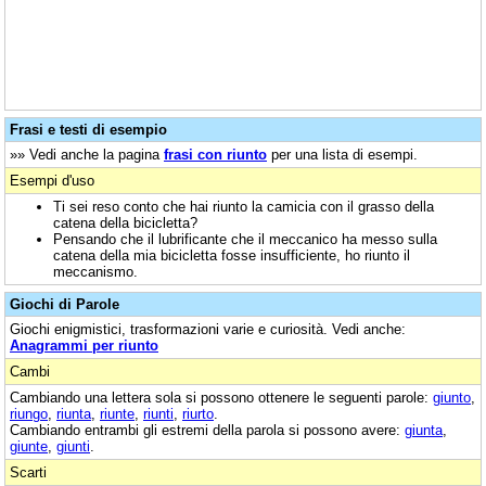
Frasi e testi di esempio
»» Vedi anche la pagina
frasi con riunto
per una lista di esempi.
Esempi d'uso
Ti sei reso conto che hai riunto la camicia con il grasso della
catena della bicicletta?
Pensando che il lubrificante che il meccanico ha messo sulla
catena della mia bicicletta fosse insufficiente, ho riunto il
meccanismo.
Giochi di Parole
Giochi enigmistici, trasformazioni varie e curiosità. Vedi anche:
Anagrammi per riunto
Cambi
Cambiando una lettera sola si possono ottenere le seguenti parole:
giunto
,
riungo
,
riunta
,
riunte
,
riunti
,
riurto
.
Cambiando entrambi gli estremi della parola si possono avere:
giunta
,
giunte
,
giunti
.
Scarti