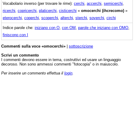
Vocabolario inverso (per trovare le rime):
cerchi
,
accerchi
,
semicerchi
,
ricerchi
,
copricerchi
,
platicerchi
,
cisticerchi
«
omocerchi (ihcrecomo)
»
eterocerchi
,
coperchi
,
scoperchi
,
alterchi
,
sterchi
,
soverchi
,
circhi
Indice parole che:
iniziano con O
,
con OM
,
parole che iniziano con OMO
,
finiscono con I
Commenti sulla voce «omocerchi»
|
sottoscrizione
Scrivi un commento
I commenti devono essere in tema, costruttivi ed usare un linguaggio
decoroso. Non sono ammessi commenti "fotocopia" o in maiuscolo.
Per inserire un commento effettua il
login
.