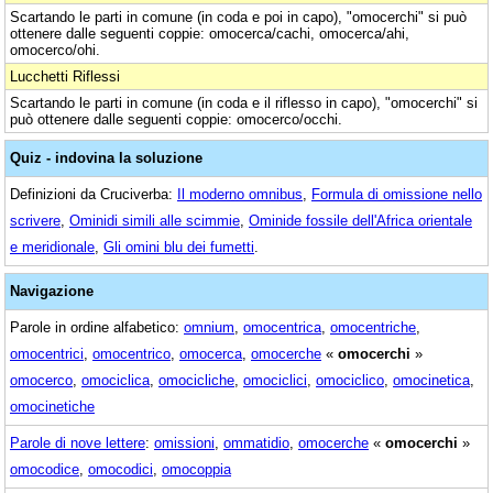
Scartando le parti in comune (in coda e poi in capo), "omocerchi" si può
ottenere dalle seguenti coppie: omocerca/cachi, omocerca/ahi,
omocerco/ohi.
Lucchetti Riflessi
Scartando le parti in comune (in coda e il riflesso in capo), "omocerchi" si
può ottenere dalle seguenti coppie: omocerco/occhi.
Quiz - indovina la soluzione
Definizioni da Cruciverba:
Il moderno omnibus
,
Formula di omissione nello
scrivere
,
Ominidi simili alle scimmie
,
Ominide fossile dell'Africa orientale
e meridionale
,
Gli omini blu dei fumetti
.
Navigazione
Parole in ordine alfabetico:
omnium
,
omocentrica
,
omocentriche
,
omocentrici
,
omocentrico
,
omocerca
,
omocerche
«
omocerchi
»
omocerco
,
omociclica
,
omocicliche
,
omociclici
,
omociclico
,
omocinetica
,
omocinetiche
Parole di nove lettere
:
omissioni
,
ommatidio
,
omocerche
«
omocerchi
»
omocodice
,
omocodici
,
omocoppia