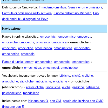
Definizioni da Cruciverba:
Il moderno omnibus
,
Senza errori e omissioni
,
Formula di omissione nello scrivere
,
Il nome dell'omino Michelin
,
Uno
degli omini blu disegnati da Peyo
.
Navigazione
Parole in ordine alfabetico:
omocentrici
,
omocentrico
,
omocerca
,
omocerche
,
omocerchi
,
omocerco
,
omociclica
«
omocicliche
»
omociclici
,
omociclico
,
omocinetica
,
omocinetiche
,
omocinetici
,
omocinetico
,
omocodia
Parole di undici lettere
:
omocentrica
,
omocentrici
,
omocentrico
«
omocicliche
»
omocinetica
,
omocinetici
,
omocinetico
Vocabolario inverso (per trovare le rime):
bibliche
,
cliché
,
cicliche
,
anacicliche
,
alicicliche
,
anticicliche
,
encicliche
«
omocicliche
(ehcilcicomo)
»
eterocicliche
,
isocicliche
,
eliche
,
gaeliche
,
babeliche
,
psichedeliche
,
mandeliche
Indice parole che:
iniziano con O
,
con OM
,
parole che iniziano con OMO
,
finiscono con E