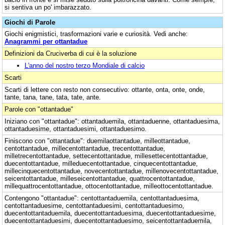
si sentiva un po' imbarazzato.
Giochi di Parole
Giochi enigmistici, trasformazioni varie e curiosità. Vedi anche:
Anagrammi per ottantadue
Definizioni da Cruciverba di cui è la soluzione
L'anno del nostro terzo Mondiale di calcio
Scarti
Scarti di lettere con resto non consecutivo: ottante, onta, onte, onde,
tante, tana, tane, tata, tate, ante.
Parole con "ottantadue"
Iniziano con "ottantadue": ottantaduemila, ottantaduenne, ottantaduesima,
ottantaduesime, ottantaduesimi, ottantaduesimo.
Finiscono con "ottantadue": duemilaottantadue, milleottantadue,
centottantadue, millecentottantadue, trecentottantadue,
milletrecentottantadue, settecentottantadue, millesettecentottantadue,
duecentottantadue, milleduecentottantadue, cinquecentottantadue,
millecinquecentottantadue, novecentottantadue, millenovecentottantadue,
seicentottantadue, milleseicentottantadue, quattrocentottantadue,
millequattrocentottantadue, ottocentottantadue, milleottocentottantadue.
Contengono "ottantadue": centottantaduemila, centottantaduesima,
centottantaduesime, centottantaduesimi, centottantaduesimo,
duecentottantaduemila, duecentottantaduesima, duecentottantaduesime,
duecentottantaduesimi, duecentottantaduesimo, seicentottantaduemila,