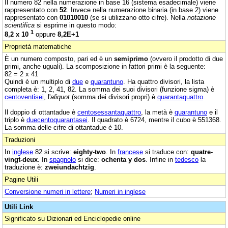
Il numero 82 nella numerazione in base 16 (sistema esadecimale) viene
rappresentato con
52
. Invece nella numerazione binaria (in base 2) viene
rappresentato con
01010010
(se si utilizzano otto cifre). Nella
notazione
scientifica
si esprime in questo modo:
1
8,2 x 10
oppure
8,2E+1
Proprietà matematiche
È un numero composto, pari ed è un
semiprimo
(ovvero il prodotto di due
primi, anche uguali). La scomposizione in fattori primi è la seguente:
82 = 2 x 41
Quindi è un multiplo di
due
e
quarantuno
. Ha quattro divisori, la lista
completa è: 1, 2, 41, 82. La somma dei suoi divisori (funzione sigma) è
centoventisei
, l'
aliquot
(somma dei divisori propri) è
quarantaquattro
.
Il doppio di ottantadue è
centosessantaquattro
, la metà è
quarantuno
e il
triplo è
duecentoquarantasei
. Il quadrato è 6724, mentre il cubo è 551368.
La somma delle cifre di ottantadue è 10.
Traduzioni
In
inglese
82 si scrive:
eighty-two
. In
francese
si traduce con:
quatre-
vingt-deux
. In
spagnolo
si dice:
ochenta y dos
. Infine in
tedesco
la
traduzione è:
zweiundachtzig
.
Pagine Utili
Conversione numeri in lettere
;
Numeri in inglese
Utili Link
Significato su Dizionari ed Enciclopedie online