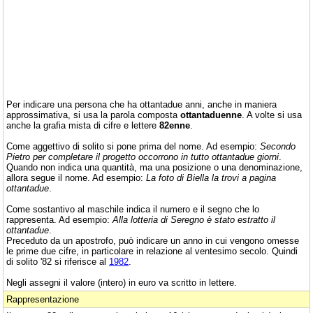
Per indicare una persona che ha ottantadue anni, anche in maniera
approssimativa, si usa la parola composta
ottantaduenne
. A volte si usa
anche la grafia mista di cifre e lettere
82enne
.
Come aggettivo di solito si pone prima del nome. Ad esempio:
Secondo
Pietro per completare il progetto occorrono in tutto ottantadue giorni
.
Quando non indica una quantità, ma una posizione o una denominazione,
allora segue il nome. Ad esempio:
La foto di Biella la trovi a pagina
ottantadue
.
Come sostantivo al maschile indica il numero e il segno che lo
rappresenta. Ad esempio:
Alla lotteria di Seregno è stato estratto il
ottantadue
.
Preceduto da un apostrofo, può indicare un anno in cui vengono omesse
le prime due cifre, in particolare in relazione al ventesimo secolo. Quindi
di solito '82 si riferisce al
1982
.
Negli assegni il valore (intero) in euro va scritto in lettere.
Rappresentazione