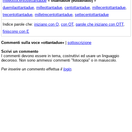
milleottocentosettantadue
«
ottantadue (eudatnatto)
»
duemilaottantadue
,
milleottantadue
,
centottantadue
,
millecentottantadue
,
trecentottantadue
,
milletrecentottantadue
,
settecentottantadue
Indice parole che:
iniziano con O
,
con OT
,
parole che iniziano con OTT
,
finiscono con E
Commenti sulla voce «ottantadue»
|
sottoscrizione
Scrivi un commento
I commenti devono essere in tema, costruttivi ed usare un linguaggio
decoroso. Non sono ammessi commenti "fotocopia" o in maiuscolo.
Per inserire un commento effettua il
login
.