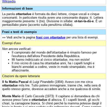
Wikipedia
Informazioni di base
La parola
ottantadue
è formata da dieci lettere, cinque vocali e cinque
consonanti. In particolare risulta avere una consonante doppia: tt. Lettera
maggiormente presente: ti (tre). Divisione in sillabe:
ot-tan-ta-dù-e
. È un
pentasillabo piano (accento sulla penultima sillaba).
Frasi e testi di esempio
»» Vedi anche la pagina
frasi con ottantadue
per una lista di esempi.
Esempi d'uso
Non ancora verificati:
Il campionato del mondo dell'ottantadue è rimasto famoso per
l'esultanza dell'allora Presidente della Repubblica.
Mi hanno indirizzato al civico ottantadue, ma non esiste!
Il mio vicino di casa ha ottantadue anni, ha i capelli lunghi e
bianchi annodati a codino, veste in modo strampalato, ma è
affascinante.
Citazioni da opere letterarie
Il fu Mattia Pascal
di
Luigi Pirandello
(1904): Avevo con me circa
ottantadue
mila lire. Tutto potevo immaginare, tranne che, nella sera di
quello stesso giorno, dovesse accadere anche a me qualcosa di simile.
Monte Mario
di
Carlo Cassola
(1973): Il capitano si domandava da chi
avesse preso l'uno e
ottantadue
di altezza. E i capelli biondi, gli occhi
chiari, la carnagione bianca. Si chinò perché la mamma potesse dargli il
bacio in fronte e si mise seduto sulla poltroncina davanti. Come sempre,