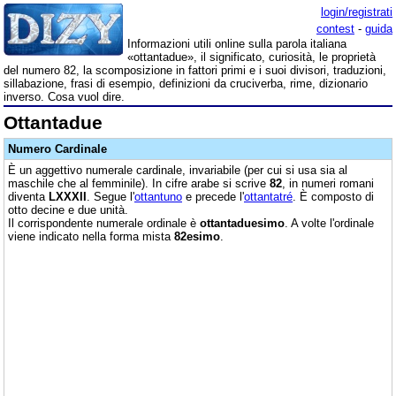
login/registrati
contest
-
guida
Informazioni utili online sulla parola italiana
«ottantadue», il significato, curiosità, le proprietà
del numero 82, la scomposizione in fattori primi e i suoi divisori, traduzioni,
sillabazione, frasi di esempio, definizioni da cruciverba, rime, dizionario
inverso. Cosa vuol dire.
Ottantadue
Numero Cardinale
È un aggettivo numerale cardinale, invariabile (per cui si usa sia al
maschile che al femminile). In cifre arabe si scrive
82
, in numeri romani
diventa
LXXXII
. Segue l'
ottantuno
e precede l'
ottantatré
. È composto di
otto decine e due unità.
Il corrispondente numerale ordinale è
ottantaduesimo
. A volte l'ordinale
viene indicato nella forma mista
82esimo
.