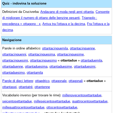
Quiz - indovina la soluzione
Definizioni da Cruciverba:
Andavano di moda negli anni ottanta
,
Consente
di migliorare il numero di ottano delle benzine pesanti
,
Triangolo :
precedenza = ottagono : x
,
Arriva tra l'ottava e la decima
,
Fra l'ottava e la
decima
.
Navigazione
Parole in ordine alfabetico:
ottantacinquemila
,
ottantacinquenne
,
ottantacinquenni
,
ottantacinquesima
,
ottantacinquesime
,
ottantacinquesimi
,
ottantacinquesimo
«
ottantadue
»
ottantaduemila
,
ottantaduenne
,
ottantaduesima
,
ottantaduesime
,
ottantaduesimi
,
ottantaduesimo
,
ottantamila
Parole di dieci lettere
:
ottaedrico
,
ottagonale
,
ottagonali
«
ottantadue
»
ottantasei
,
ottantatré
,
ottantenne
Vocabolario inverso (per trovare le rime):
millenovecentosettantadue
,
seicentosettantadue
,
milleseicentosettantadue
,
quattrocentosettantadue
,
millequattrocentosettantadue
,
ottocentosettantadue
,