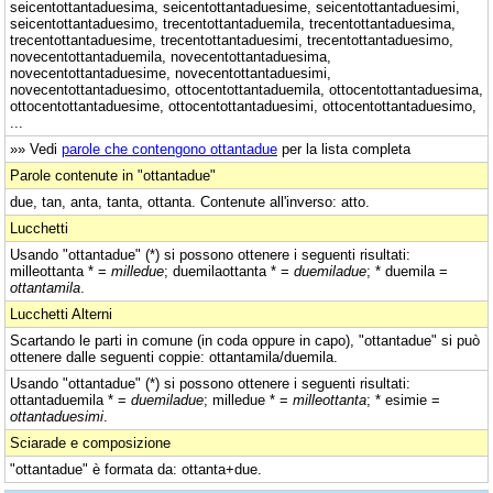
seicentottantaduesima, seicentottantaduesime, seicentottantaduesimi,
seicentottantaduesimo, trecentottantaduemila, trecentottantaduesima,
trecentottantaduesime, trecentottantaduesimi, trecentottantaduesimo,
novecentottantaduemila, novecentottantaduesima,
novecentottantaduesime, novecentottantaduesimi,
novecentottantaduesimo, ottocentottantaduemila, ottocentottantaduesima,
ottocentottantaduesime, ottocentottantaduesimi, ottocentottantaduesimo,
...
»» Vedi
parole che contengono ottantadue
per la lista completa
Parole contenute in "ottantadue"
due, tan, anta, tanta, ottanta. Contenute all'inverso: atto.
Lucchetti
Usando "ottantadue" (*) si possono ottenere i seguenti risultati:
milleottanta * =
milledue
; duemilaottanta * =
duemiladue
; * duemila =
ottantamila
.
Lucchetti Alterni
Scartando le parti in comune (in coda oppure in capo), "ottantadue" si può
ottenere dalle seguenti coppie: ottantamila/duemila.
Usando "ottantadue" (*) si possono ottenere i seguenti risultati:
ottantaduemila * =
duemiladue
; milledue * =
milleottanta
; * esimie =
ottantaduesimi
.
Sciarade e composizione
"ottantadue" è formata da: ottanta+due.