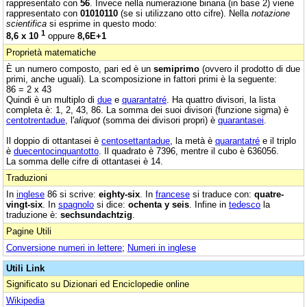
rappresentato con
56
. Invece nella numerazione binaria (in base 2) viene
rappresentato con
01010110
(se si utilizzano otto cifre). Nella
notazione
scientifica
si esprime in questo modo:
1
8,6 x 10
oppure
8,6E+1
Proprietà matematiche
È un numero composto, pari ed è un
semiprimo
(ovvero il prodotto di due
primi, anche uguali). La scomposizione in fattori primi è la seguente:
86 = 2 x 43
Quindi è un multiplo di
due
e
quarantatré
. Ha quattro divisori, la lista
completa è: 1, 2, 43, 86. La somma dei suoi divisori (funzione sigma) è
centotrentadue
, l'
aliquot
(somma dei divisori propri) è
quarantasei
.
Il doppio di ottantasei è
centosettantadue
, la metà è
quarantatré
e il triplo
è
duecentocinquantotto
. Il quadrato è 7396, mentre il cubo è 636056.
La somma delle cifre di ottantasei è 14.
Traduzioni
In
inglese
86 si scrive:
eighty-six
. In
francese
si traduce con:
quatre-
vingt-six
. In
spagnolo
si dice:
ochenta y seis
. Infine in
tedesco
la
traduzione è:
sechsundachtzig
.
Pagine Utili
Conversione numeri in lettere
;
Numeri in inglese
Utili Link
Significato su Dizionari ed Enciclopedie online
Wikipedia