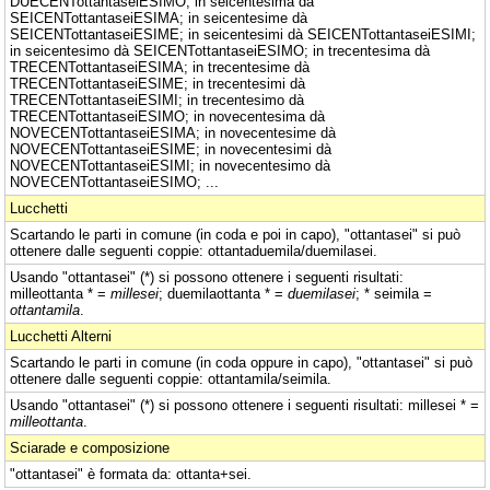
DUECENTottantaseiESIMO; in seicentesima dà
SEICENTottantaseiESIMA; in seicentesime dà
SEICENTottantaseiESIME; in seicentesimi dà SEICENTottantaseiESIMI;
in seicentesimo dà SEICENTottantaseiESIMO; in trecentesima dà
TRECENTottantaseiESIMA; in trecentesime dà
TRECENTottantaseiESIME; in trecentesimi dà
TRECENTottantaseiESIMI; in trecentesimo dà
TRECENTottantaseiESIMO; in novecentesima dà
NOVECENTottantaseiESIMA; in novecentesime dà
NOVECENTottantaseiESIME; in novecentesimi dà
NOVECENTottantaseiESIMI; in novecentesimo dà
NOVECENTottantaseiESIMO; ...
Lucchetti
Scartando le parti in comune (in coda e poi in capo), "ottantasei" si può
ottenere dalle seguenti coppie: ottantaduemila/duemilasei.
Usando "ottantasei" (*) si possono ottenere i seguenti risultati:
milleottanta * =
millesei
; duemilaottanta * =
duemilasei
; * seimila =
ottantamila
.
Lucchetti Alterni
Scartando le parti in comune (in coda oppure in capo), "ottantasei" si può
ottenere dalle seguenti coppie: ottantamila/seimila.
Usando "ottantasei" (*) si possono ottenere i seguenti risultati: millesei * =
milleottanta
.
Sciarade e composizione
"ottantasei" è formata da: ottanta+sei.