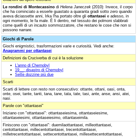
Le rondini di Montecassino
di
Helena Janeczek
(2010): Invece, il corpo
che ha cominciato a esserle guastato a quaranta gradi sotto zero quando
aveva diciassette anni, Irka l'ha portato oltre gli
ottantasei
e adesso, in
ogni momento, le fa male. È lì dentro, nel tessuto dei polmoni slabbrati
come quelli di un incauto sommozzatore, che restano le cose che non si
possono narrare.
Giochi di Parole
Giochi enigmistici, trasformazioni varie e curiosità. Vedi anche:
Anagrammi per ottantasei
Definizioni da Cruciverba di cui è la soluzione
L'anno di Chernobyl
19__: disastro di Chernobyl
Sette dozzine più due
Scarti
Scarti di lettere con resto non consecutivo: ottante, ottani, oasi, onta,
onte, osei, tante, tanti, tana, tane, tata, tate, tasi, ante, anse, ansi, atei,
nasi.
Parole con "ottantasei"
Iniziano con "ottantasei": ottantaseiesima, ottantaseiesime,
ottantaseiesimi, ottantaseiesimo, ottantaseimila.
Finiscono con "ottantasei": duemilaottantasei, milleottantasei,
centottantasei, millecentottantasei, trecentottantasei,
milletrecentottantasei, settecentottantasei, millesettecentottantasei,