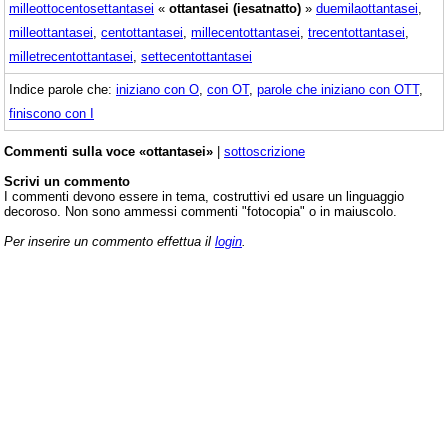
milleottocentosettantasei
«
ottantasei (iesatnatto)
»
duemilaottantasei
,
milleottantasei
,
centottantasei
,
millecentottantasei
,
trecentottantasei
,
milletrecentottantasei
,
settecentottantasei
Indice parole che:
iniziano con O
,
con OT
,
parole che iniziano con OTT
,
finiscono con I
Commenti sulla voce «ottantasei»
|
sottoscrizione
Scrivi un commento
I commenti devono essere in tema, costruttivi ed usare un linguaggio
decoroso. Non sono ammessi commenti "fotocopia" o in maiuscolo.
Per inserire un commento effettua il
login
.