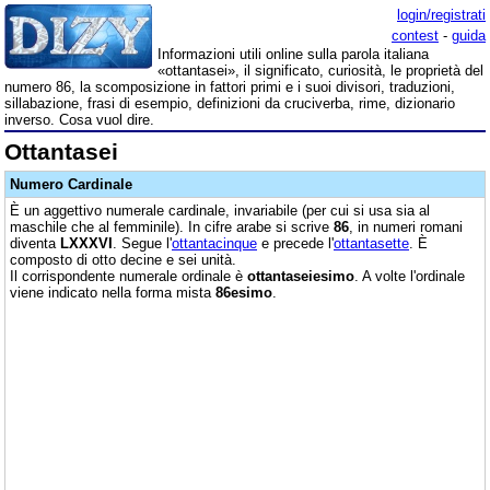
login/registrati
contest
-
guida
Informazioni utili online sulla parola italiana
«ottantasei», il significato, curiosità, le proprietà del
numero 86, la scomposizione in fattori primi e i suoi divisori, traduzioni,
sillabazione, frasi di esempio, definizioni da cruciverba, rime, dizionario
inverso. Cosa vuol dire.
Ottantasei
Numero Cardinale
È un aggettivo numerale cardinale, invariabile (per cui si usa sia al
maschile che al femminile). In cifre arabe si scrive
86
, in numeri romani
diventa
LXXXVI
. Segue l'
ottantacinque
e precede l'
ottantasette
. È
composto di otto decine e sei unità.
Il corrispondente numerale ordinale è
ottantaseiesimo
. A volte l'ordinale
viene indicato nella forma mista
86esimo
.