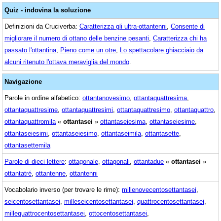
Quiz - indovina la soluzione
Definizioni da Cruciverba:
Caratterizza gli ultra-ottantenni
,
Consente di
migliorare il numero di ottano delle benzine pesanti
,
Caratterizza chi ha
passato l'ottantina
,
Pieno come un otre
,
Lo spettacolare ghiacciaio da
alcuni ritenuto l'ottava meraviglia del mondo
.
Navigazione
Parole in ordine alfabetico:
ottantanovesimo
,
ottantaquattresima
,
ottantaquattresime
,
ottantaquattresimi
,
ottantaquattresimo
,
ottantaquattro
,
ottantaquattromila
«
ottantasei
»
ottantaseiesima
,
ottantaseiesime
,
ottantaseiesimi
,
ottantaseiesimo
,
ottantaseimila
,
ottantasette
,
ottantasettemila
Parole di dieci lettere
:
ottagonale
,
ottagonali
,
ottantadue
«
ottantasei
»
ottantatré
,
ottantenne
,
ottantenni
Vocabolario inverso (per trovare le rime):
millenovecentosettantasei
,
seicentosettantasei
,
milleseicentosettantasei
,
quattrocentosettantasei
,
millequattrocentosettantasei
,
ottocentosettantasei
,