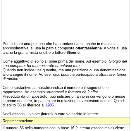
Per indicare una persona che ha ottantasei anni, anche in maniera
approssimativa, si usa la parola composta
ottantaseienne
. A volte si usa
anche la grafia mista di cifre e lettere
86enne
.
Come aggettivo di solito si pone prima del nome. Ad esempio:
Giorgio nel
suo computer ha memorizzato ottantasei foto
.
Quando non indica una quantità, ma una posizione o una denominazione,
allora segue il nome. Ad esempio:
Luca ha partecipato a ottantasei tornei
di ramino
.
Come sostantivo al maschile indica il numero e il segno che lo
rappresenta. Ad esempio:
ottantasei è formato da 2 cifre
.
Preceduto da un apostrofo, può indicare un anno in cui vengono omesse
le prime due cifre, in particolare in relazione al ventesimo secolo. Quindi
di solito '86 si riferisce al
1986
.
Negli assegni il valore (intero) in euro va scritto in lettere.
Rappresentazione
Il numero 86 nella numerazione in base 16 (sistema esadecimale) viene