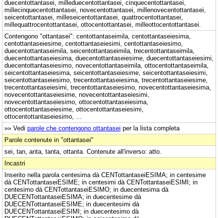
duecentottantasei, milleduecentottantasei, cinquecentottantasei,
millecinquecentottantasei, novecentottantasei, millenovecentottantasei,
seicentottantasei, milleseicentottantasei, quattrocentottantasei,
millequattrocentottantasei, ottocentottantasei, milleottocentottantasei.
Contengono "ottantasei": centottantaseimila, centottantaseiesima,
centottantaseiesime, centottantaseiesimi, centottantaseiesimo,
duecentottantaseimila, seicentottantaseimila, trecentottantaseimila,
duecentottantaseiesima, duecentottantaseiesime, duecentottantaseiesimi,
duecentottantaseiesimo, novecentottantaseimila, ottocentottantaseimila,
seicentottantaseiesima, seicentottantaseiesime, seicentottantaseiesimi,
seicentottantaseiesimo, trecentottantaseiesima, trecentottantaseiesime,
trecentottantaseiesimi, trecentottantaseiesimo, novecentottantaseiesima,
novecentottantaseiesime, novecentottantaseiesimi,
novecentottantaseiesimo, ottocentottantaseiesima,
ottocentottantaseiesime, ottocentottantaseiesimi,
ottocentottantaseiesimo, ...
»» Vedi
parole che contengono ottantasei
per la lista completa
Parole contenute in "ottantasei"
sei, tan, anta, tanta, ottanta. Contenute all'inverso: atto.
Incastri
Inserito nella parola centesima dà CENTottantaseiESIMA; in centesime
dà CENTottantaseiESIME; in centesimi dà CENTottantaseiESIMI; in
centesimo dà CENTottantaseiESIMO; in duecentesima dà
DUECENTottantaseiESIMA; in duecentesime dà
DUECENTottantaseiESIME; in duecentesimi dà
DUECENTottantaseiESIMI; in duecentesimo dà