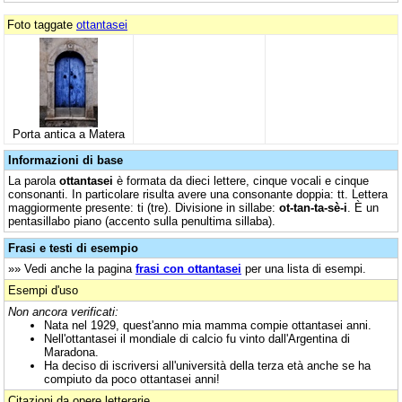
Foto taggate
ottantasei
Porta antica a Matera
Informazioni di base
La parola
ottantasei
è formata da dieci lettere, cinque vocali e cinque
consonanti. In particolare risulta avere una consonante doppia: tt. Lettera
maggiormente presente: ti (tre). Divisione in sillabe:
ot-tan-ta-sè-i
. È un
pentasillabo piano (accento sulla penultima sillaba).
Frasi e testi di esempio
»» Vedi anche la pagina
frasi con ottantasei
per una lista di esempi.
Esempi d'uso
Non ancora verificati:
Nata nel 1929, quest'anno mia mamma compie ottantasei anni.
Nell'ottantasei il mondiale di calcio fu vinto dall'Argentina di
Maradona.
Ha deciso di iscriversi all'università della terza età anche se ha
compiuto da poco ottantasei anni!
Citazioni da opere letterarie