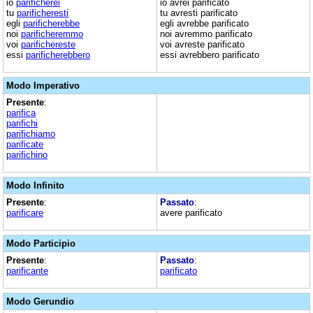
io
parificherei
io avrei parificato
tu
parificheresti
tu avresti parificato
egli
parificherebbe
egli avrebbe parificato
noi
parificheremmo
noi avremmo parificato
voi
parifichereste
voi avreste parificato
essi
parificherebbero
essi avrebbero parificato
Modo Imperativo
Presente
:
parifica
parifichi
parifichiamo
parificate
parifichino
Modo Infinito
Presente
:
Passato
:
parificare
avere parificato
Modo Participio
Presente
:
Passato
:
parificante
parificato
Modo Gerundio