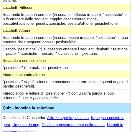
distiche
.
Lucchetti Riflessi
Scartando le parti in comune (in coda e il riflesso in capo), "pesistiche" si
può ottenere dalle seguenti coppie: pescate/etacistiche,
pescati/itacistiche, peseta/ateistiche, pesista/attiche, pesisti/ittiche.
Lucchetti Alterni
Scartando le parti in comune (in coda oppure in capo), "pesistiche" si può
ottenere dalle seguenti coppie: pesistici/hei.
Usando "pesistiche" (*) si possono ottenere i seguenti risultati: * teistiche
=
peste
; * ateistiche =
pesate
; * canoistiche =
pescano
.
Sciarade e composizione
"pesistiche" è formata da: pesisti+che.
Intarsi e sciarade alterne
"pesistiche" si può ottenere intrecciando le lettere delle seguenti coppie di
parole: pesche/siti.
Intrecciando le lettere di "pesistiche" (*) con un'altra parola si può
ottenere: * noni =
pensionistiche
.
Quiz - indovina la soluzione
Definizioni da Cruciverba:
Attrezzo per la pesistica
,
Impegna i pesisti in
gara
,
Un peso da ring
,
Giudicato pessimamente dalla critica
,
Natanti in
pessime condizioni
.