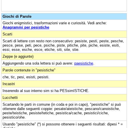
Giochi di Parole
Giochi enigmistici, trasformazioni varie e curiosità. Vedi anche:
Anagrammi per pesistiche
Scarti
Scarti di lettere con resto non consecutivo: pesiste, pesti, peste, pesche,
pesce, pese, peti, pece, psiche, piste, pitiche, pite, piche, esiste, esiti,
essi, esse, esche, esce, etiche, siti, site, stie.
Zeppe (e aggiunte)
Aggiungendo una sola lettera si può avere:
paesistiche
.
Parole contenute in "pesistiche"
che, tic, pesi, esisti, pesisti.
Incastri
Inserendo al suo interno sim si ha PESsimISTICHE.
Lucchetti
Scartando le parti in comune (in coda e poi in capo), "pesistiche" si può
ottenere dalle seguenti coppie: pesate/ateistiche, pescano/canoistiche,
peste/teistiche, pesiste/tetiche, pesistica/cache, pesistici/ciche,
pesistico/ohe.
Usando "pesistiche" (*) si possono ottenere i seguenti risultati: dipesi * =