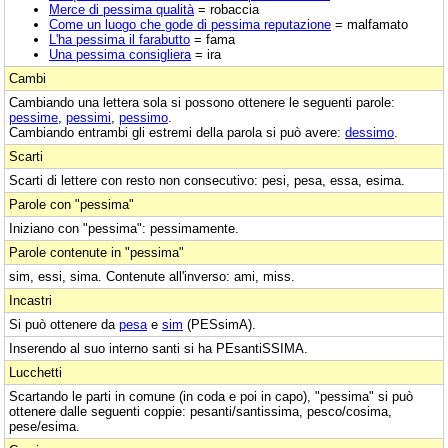
Merce di pessima qualità
= robaccia
Come un luogo che gode di pessima reputazione
= malfamato
L'ha pessima il farabutto
= fama
Una pessima consigliera
= ira
Cambi
Cambiando una lettera sola si possono ottenere le seguenti parole:
pessime
,
pessimi
,
pessimo
.
Cambiando entrambi gli estremi della parola si può avere:
dessimo
.
Scarti
Scarti di lettere con resto non consecutivo: pesi, pesa, essa, esima.
Parole con "pessima"
Iniziano con "pessima": pessimamente.
Parole contenute in "pessima"
sim, essi, sima. Contenute all'inverso: ami, miss.
Incastri
Si può ottenere da
pesa
e
sim
(PESsimA).
Inserendo al suo interno santi si ha PEsantiSSIMA.
Lucchetti
Scartando le parti in comune (in coda e poi in capo), "pessima" si può
ottenere dalle seguenti coppie: pesanti/santissima, pesco/cosima,
pese/esima.