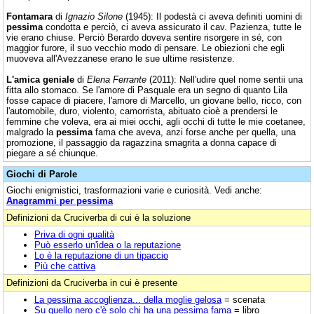
Fontamara
di
Ignazio Silone
(1945): Il podestà ci aveva definiti uomini di
pessima
condotta e perciò, ci aveva assicurato il cav. Pazienza, tutte le
vie erano chiuse. Perciò Berardo doveva sentire risorgere in sé, con
maggior furore, il suo vecchio modo di pensare. Le obiezioni che egli
muoveva all'Avezzanese erano le sue ultime resistenze.
L'amica geniale
di
Elena Ferrante
(2011): Nell'udire quel nome sentii una
fitta allo stomaco. Se l'amore di Pasquale era un segno di quanto Lila
fosse capace di piacere, l'amore di Marcello, un giovane bello, ricco, con
l'automobile, duro, violento, camorrista, abituato cioè a prendersi le
femmine che voleva, era ai miei occhi, agli occhi di tutte le mie coetanee,
malgrado la
pessima
fama che aveva, anzi forse anche per quella, una
promozione, il passaggio da ragazzina smagrita a donna capace di
piegare a sé chiunque.
Giochi di Parole
Giochi enigmistici, trasformazioni varie e curiosità. Vedi anche:
Anagrammi per pessima
Definizioni da Cruciverba di cui è la soluzione
Priva di ogni qualità
Può esserlo un'idea o la reputazione
Lo è la reputazione di un tipaccio
Più che cattiva
Definizioni da Cruciverba in cui è presente
La pessima accoglienza... della moglie gelosa
= scenata
Su quello nero c'è solo chi ha una pessima fama
= libro