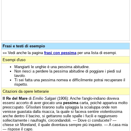
Frasi e testi di esempio
»» Vedi anche la pagina
frasi con pessima
per una lista di esempi.
Esempi d'uso
Mangiarti le unghie è una pessima abitudine.
Non riesci a perdere la pessima abitudine di poggiare i piedi sul
tavolo.
Ti sei fatta una pessima nomea e difficilmente potrai recuperare il
rispetto.
Citazioni da opere letterarie
Il Re del Mare
di
Emilio Salgari
(1906): Anche l'anglo-indiano doveva
essersi accorto di aver giocato una
pessima
carta, poiché appariva molto
preoccupato. Gl'isolani tirarono sulla spiaggia la scialuppa onde non
venisse guastata dalla risacca, la quale si faceva sentire violentissima
anche dentro il bacino, si gettarono sulle spalle i fucili e raggiunsero
sollecitamente i naufraghi, circondandoli. — Dove ci conducete? —
chiese sir Moreland, il quale diventava sempre più inquieto. — A casa mia
— rispose il capo.