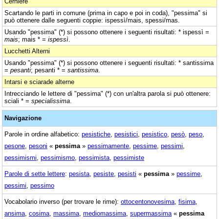
Cerniere
Scartando le parti in comune (prima in capo e poi in coda), "pessima" si
può ottenere dalle seguenti coppie: ispessì/mais, spessi/mas.
Usando "pessima" (*) si possono ottenere i seguenti risultati: * ispessì =
mais
; mais * =
ispessì
.
Lucchetti Alterni
Usando "pessima" (*) si possono ottenere i seguenti risultati: * santissima
=
pesanti
; pesanti * =
santissima
.
Intarsi e sciarade alterne
Intrecciando le lettere di "pessima" (*) con un'altra parola si può ottenere:
sciali * =
specialissima
.
Navigazione
Parole in ordine alfabetico:
pesistiche
,
pesistici
,
pesistico
,
pesò
,
peso
,
pesone
,
pesoni
«
pessima
»
pessimamente
,
pessime
,
pessimi
,
pessimismi
,
pessimismo
,
pessimista
,
pessimiste
Parole di sette lettere
:
pesista
,
pesiste
,
pesisti
«
pessima
»
pessime
,
pessimi
,
pessimo
Vocabolario inverso (per trovare le rime):
ottocentonovesima
,
fisima
,
ansima
,
cosima
,
massima
,
mediomassima
,
supermassima
«
pessima