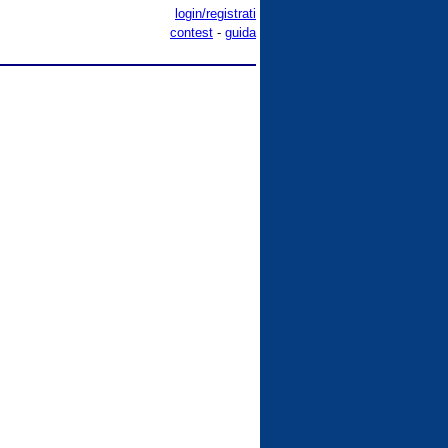
login/registrati
contest
-
guida