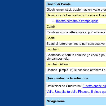
Giochi di Parole
Giochi enigmistici, trasformazioni varie e c
Definizioni da Cruciverba di cui è la soluzi
Insetto nerastro a zampe gialle
Cambi
Cambiando una lettera sola si può ottenere
Scarti
Scarti di lettere con resto non consecutivo: 
Lucchetti
Scartando le parti in comune (in coda e poi 
pimpante/antela.
Lucchetti Alterni
Usando "pimpla" (*) si possono ottenere i se
Quiz - indovina la soluzione
Definizioni da Cruciverba:
È detto anche pi
Valle
,
Una pianta delle Pinacee
,
Il pinco q
Navigazione