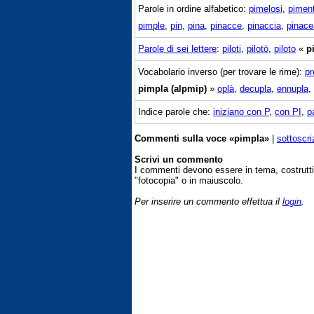
Parole in ordine alfabetico:
pimelosi
,
piment
pimple
,
pin
,
pina
,
pinacce
,
pinaccia
,
pinace
Parole di sei lettere
:
piloti
,
pilotò
,
piloto
«
p
Vocabolario inverso (per trovare le rime):
pr
pimpla (alpmip)
»
oplà
,
decupla
,
ennupla
,
Indice parole che:
iniziano con P
,
con PI
,
p
Commenti sulla voce «pimpla»
|
sottoscri
Scrivi un commento
I commenti devono essere in tema, costrut
"fotocopia" o in maiuscolo.
Per inserire un commento effettua il
login
.