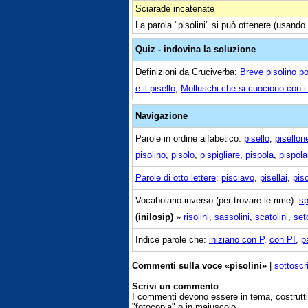
Sciarade incatenate
La parola "pisolini" si può ottenere (usando u
Quiz - indovina la soluzione
Definizioni da Cruciverba:
Breve pisolino p
e il pisello
,
Molluschi che si cuociono con i 
Navigazione
Parole in ordine alfabetico:
pisello
,
pisellon
pisolino
,
pisolo
,
pispigliare
,
pispola
,
pispola
Parole di otto lettere
:
pisciavo
,
pisellai
,
pis
Vocabolario inverso (per trovare le rime):
sp
(inilosip)
»
risolini
,
sassolini
,
scatolini
,
seto
Indice parole che:
iniziano con P
,
con PI
,
p
Commenti sulla voce «pisolini»
|
sottoscr
Scrivi un commento
I commenti devono essere in tema, costrut
"fotocopia" o in maiuscolo.