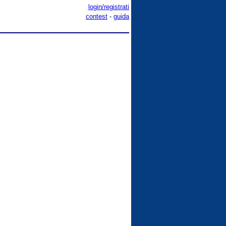
login/registrati
contest
-
guida