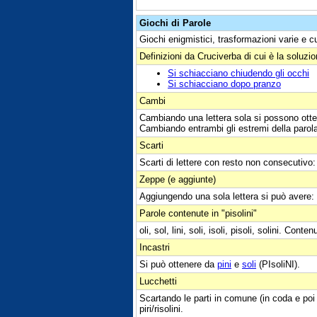
Giochi di Parole
Giochi enigmistici, trasformazioni varie e c
Definizioni da Cruciverba di cui è la soluzi
Si schiacciano chiudendo gli occhi
Si schiacciano dopo pranzo
Cambi
Cambiando una lettera sola si possono otte
Cambiando entrambi gli estremi della parol
Scarti
Scarti di lettere con resto non consecutivo: piol
Zeppe (e aggiunte)
Aggiungendo una sola lettera si può avere:
Parole contenute in "pisolini"
oli, sol, lini, soli, isoli, pisoli, solini. Conten
Incastri
Si può ottenere da
pini
e
soli
(PIsoliNI).
Lucchetti
Scartando le parti in comune (in coda e poi 
piri/risolini.