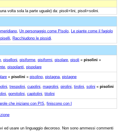
na volta sola la parte uguale) da: pisoli+lini, pisoli+solini.
omeridiano
,
Un personaggio come Pisolo
,
Le piante come il fagiolo
piselli
,
Racchiudono le pissidi
.
e
,
piselloni
,
pisiforme
,
pisiformi
,
pisolare
,
pisoli
«
pisolini
»
nte
,
pispolanti
,
pispolare
olare
«
pisolini
»
pisolino
,
pistagna
,
pistagne
olini
,
trespolini
,
cupolini
,
magrolini
,
pirolini
,
tirolini
,
solini
«
pisolini
lini
,
gomitolini
,
capitolini
,
titolini
arole che iniziano con PIS
,
finiscono con I
izione
tivi ed usare un linguaggio decoroso. Non sono ammessi commenti