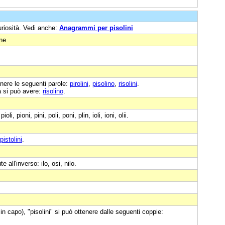
uriosità. Vedi anche:
Anagrammi per pisolini
one
nere le seguenti parole:
pirolini
,
pisolino
,
risolini
.
a si può avere:
risolino
.
i, pioni, pini, poli, poni, plin, ioli, ioni, olii.
pistolini
.
ute all'inverso: ilo, osi, nilo.
in capo), "pisolini" si può ottenere dalle seguenti coppie: