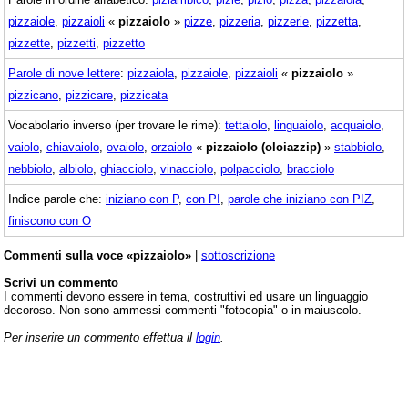
pizzaiole
,
pizzaioli
«
pizzaiolo
»
pizze
,
pizzeria
,
pizzerie
,
pizzetta
,
pizzette
,
pizzetti
,
pizzetto
Parole di nove lettere
:
pizzaiola
,
pizzaiole
,
pizzaioli
«
pizzaiolo
»
pizzicano
,
pizzicare
,
pizzicata
Vocabolario inverso (per trovare le rime):
tettaiolo
,
linguaiolo
,
acquaiolo
,
vaiolo
,
chiavaiolo
,
ovaiolo
,
orzaiolo
«
pizzaiolo (oloiazzip)
»
stabbiolo
,
nebbiolo
,
albiolo
,
ghiacciolo
,
vinacciolo
,
polpacciolo
,
bracciolo
Indice parole che:
iniziano con P
,
con PI
,
parole che iniziano con PIZ
,
finiscono con O
Commenti sulla voce «pizzaiolo»
|
sottoscrizione
Scrivi un commento
I commenti devono essere in tema, costruttivi ed usare un linguaggio
decoroso. Non sono ammessi commenti "fotocopia" o in maiuscolo.
Per inserire un commento effettua il
login
.