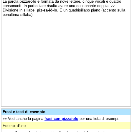
La parola
pizzaiolo
è formata da nove lettere, cinque vocali e quattro
consonanti. In particolare risulta avere una consonante doppia: zz.
Divisione in sillabe:
piz-za-iò-lo
. È un quadrisillabo piano (accento sulla
penultima sillaba).
Frasi e testi di esempio
»» Vedi anche la pagina
frasi con pizzaiolo
per una lista di esempi.
Esempi d'uso