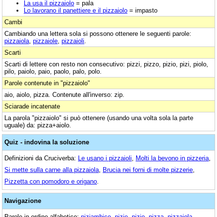
La usa il pizzaiolo
= pala
Lo lavorano il panettiere e il pizzaiolo
= impasto
Cambi
Cambiando una lettera sola si possono ottenere le seguenti parole:
pizzaiola
,
pizzaiole
,
pizzaioli
.
Scarti
Scarti di lettere con resto non consecutivo: pizzi, pizzo, pizio, pizi, piolo,
pilo, paiolo, paio, paolo, palo, polo.
Parole contenute in "pizzaiolo"
aio, aiolo, pizza. Contenute all'inverso: zip.
Sciarade incatenate
La parola "pizzaiolo" si può ottenere (usando una volta sola la parte
uguale) da: pizza+aiolo.
Quiz - indovina la soluzione
Definizioni da Cruciverba:
Le usano i pizzaioli
,
Molti la bevono in pizzeria
,
Si mette sulla carne alla pizzaiola
,
Brucia nei forni di molte pizzerie
,
Pizzetta con pomodoro e origano
.
Navigazione
Parole in ordine alfabetico:
piziambico
,
pizie
,
pizio
,
pizza
,
pizzaiola
,