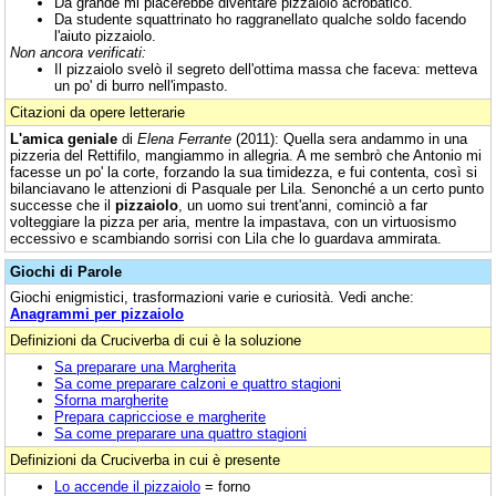
Da grande mi piacerebbe diventare pizzaiolo acrobatico.
Da studente squattrinato ho raggranellato qualche soldo facendo
l'aiuto pizzaiolo.
Non ancora verificati:
Il pizzaiolo svelò il segreto dell'ottima massa che faceva: metteva
un po' di burro nell'impasto.
Citazioni da opere letterarie
L'amica geniale
di
Elena Ferrante
(2011): Quella sera andammo in una
pizzeria del Rettifilo, mangiammo in allegria. A me sembrò che Antonio mi
facesse un po' la corte, forzando la sua timidezza, e fui contenta, così si
bilanciavano le attenzioni di Pasquale per Lila. Senonché a un certo punto
successe che il
pizzaiolo
, un uomo sui trent'anni, cominciò a far
volteggiare la pizza per aria, mentre la impastava, con un virtuosismo
eccessivo e scambiando sorrisi con Lila che lo guardava ammirata.
Giochi di Parole
Giochi enigmistici, trasformazioni varie e curiosità. Vedi anche:
Anagrammi per pizzaiolo
Definizioni da Cruciverba di cui è la soluzione
Sa preparare una Margherita
Sa come preparare calzoni e quattro stagioni
Sforna margherite
Prepara capricciose e margherite
Sa come preparare una quattro stagioni
Definizioni da Cruciverba in cui è presente
Lo accende il pizzaiolo
= forno