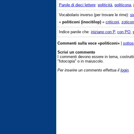
Parole di dieci lettere
:
politicità
,
politicona
,
Vocabolario inverso (per trovare le rime):
si
«
politiconi (inocitilop)
»
criticoni
,
zoticon
Indice parole che:
iniziano con P
,
con PO
,
Commenti sulla voce «politiconi»
|
sottos
Scrivi un commento
I commenti devono essere in tema, costrut
"fotocopia" o in maiuscolo.
Per inserire un commento effettua il
login
.