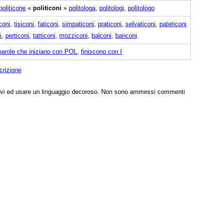
politicone
«
politiconi
»
politologa
,
politologi
,
politologo
coni
,
tisiconi
,
faticoni
,
simpaticoni
,
praticoni
,
selvaticoni
,
pateticoni
i
,
perticoni
,
tatticoni
,
mozziconi
,
balconi
,
banconi
parole che iniziano con POL
,
finiscono con I
crizione
tivi ed usare un linguaggio decoroso. Non sono ammessi commenti