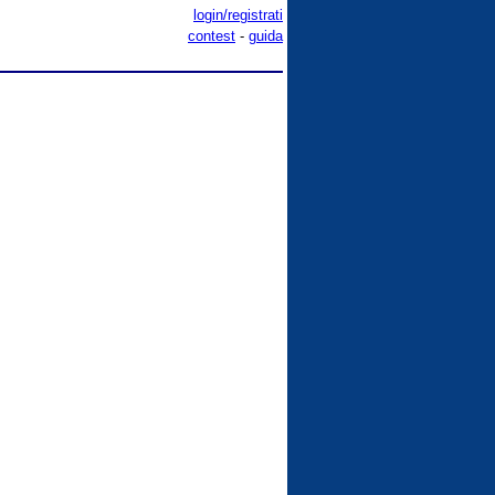
login/registrati
contest
-
guida