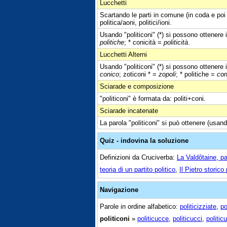
Lucchetti
Scartando le parti in comune (in coda e poi 
politica/aoni, politici/ioni.
Usando "politiconi" (*) si possono ottenere i 
politiche
; * conicità =
politicità
.
Lucchetti Alterni
Usando "politiconi" (*) si possono ottenere i 
conico
; zoticoni * =
zopoli
; * politiche =
con
Sciarade e composizione
"politiconi" è formata da: politi+coni.
Sciarade incatenate
La parola "politiconi" si può ottenere (usand
Quiz - indovina la soluzione
Definizioni da Cruciverba:
La Valdôtaine, par
teoria di un partito politico
,
Il Pietro storico
Navigazione
Parole in ordine alfabetico:
politicizziate
,
po
politiconi
»
politicucce
,
politicucci
,
politic