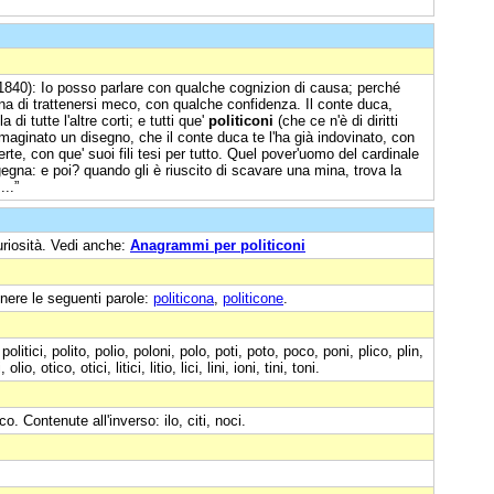
1840): Io posso parlare con qualche cognizion di causa; perché
na di trattenersi meco, con qualche confidenza. Il conte duca,
di tutte l'altre corti; e tutti que'
politiconi
(che ce n'è di diritti
aginato un disegno, che il conte duca te l'ha già indovinato, con
rte, con que' suoi fili tesi per tutto. Quel pover'uomo del cardinale
ingegna: e poi? quando gli è riuscito di scavare una mina, trova la
...”
uriosità. Vedi anche:
Anagrammi per politiconi
nere le seguenti parole:
politicona
,
politicone
.
litici, polito, polio, poloni, polo, poti, poto, poco, poni, plico, plin,
 olio, otico, otici, litici, litio, lici, lini, ioni, tini, toni.
litico. Contenute all'inverso: ilo, citi, noci.