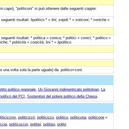
in capo), "politiconi" si può ottenere dalle seguenti coppie:
seguenti risultati: lipolitico * =
lini
; zopoli * =
zoticoni
; * coniche =
seguenti risultati: * politica =
conica
; * politici =
conici
; * politico =
iche
; * politicità =
conicità
; lini * =
lipolitico
.
o una volta sola la parte uguale) da: politico+coni.
tito politico regionale
,
Un Giovanni indimenticato politologo
,
La
 politico del PCI
,
Sostenitori del potere politico della Chiesa
.
liticizzino
,
politicizzò
,
politicizzo
,
politico
,
politicona
,
politicone
«
uccia
,
politicuccio
,
politipi
,
politipo
,
polito