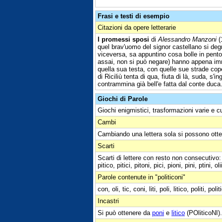
Frasi e testi di esempio
Citazioni da opere letterarie
I promessi sposi
di
Alessandro Manzoni
(
quel brav'uomo del signor castellano si deg
viceversa, sa appuntino cosa bolle in pentola 
assai, non si può negare) hanno appena imm
quella sua testa, con quelle sue strade cope
di Riciliù tenta di qua, fiuta di là, suda, s'
contrammina già bell'e fatta dal conte duca.
Giochi di Parole
Giochi enigmistici, trasformazioni varie e c
Cambi
Cambiando una lettera sola si possono otte
Scarti
Scarti di lettere con resto non consecutivo: po
pitico, pitici, pitoni, pici, pioni, pini, ptini, olii,
Parole contenute in "politiconi"
con, oli, tic, coni, liti, poli, litico, politi, po
Incastri
Si può ottenere da
poni
e
litico
(POliticoNI).