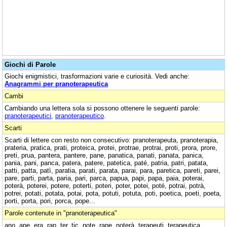
Giochi di Parole
Giochi enigmistici, trasformazioni varie e curiosità. Vedi anche:
Anagrammi per pranoterapeutica
Cambi
Cambiando una lettera sola si possono ottenere le seguenti parole:
pranoterapeutici
,
pranoterapeutico
.
Scarti
Scarti di lettere con resto non consecutivo: pranoterapeuta, pranoterapia,
prateria, pratica, prati, proteica, protei, protrae, protrai, proti, prora, prore,
preti, prua, pantera, pantere, pane, panatica, panati, panata, panica,
pania, pani, panca, patera, patere, patetica, paté, patria, patri, patata,
patti, patta, patì, paratia, parati, parata, parai, para, paretica, pareti, parei,
pare, parti, parta, paria, pari, parca, papua, papi, papa, paia, poterai,
poterà, poterei, potere, poterti, poteri, poter, potei, poté, potrai, potrà,
potrei, potati, potata, potai, pota, potuti, potuta, poti, poetica, poeti, poeta,
porti, porta, pori, porca, pope...
Parole contenute in "pranoterapeutica"
ano, ape, era, rap, ter, tic, note, rape, noterà, terapeuti, terapeutica,