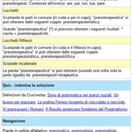
pranoterapeuti. Contenute all'inverso: are, par, ton, tue, pare.
Lucchetti
Scartando le parti in comune (in coda e poi in capo), "pranoterapeutica" si
può ottenere dalle seguenti coppie: pranoterapeute/tetica.
Usando "pranoterapeutica" (*) si possono ottenere i seguenti risultati: *
cache =
pranoterapeutiche
.
Lucchetti Riflessi
Scartando le parti in comune (in coda e il riflesso in capo),
"pranoterapeutica" si può ottenere dalle seguenti coppie:
pranoterapeuta/attica, pranoterapeuti/ittica.
Sciarade incatenate
La parola "pranoterapeutica" si può ottenere (usando una volta sola la
parte uguale) da: pranoterapeuti+terapeutica.
Quiz - indovina la soluzione
Definizioni da Cruciverba:
Sono di prammatica nei pranzi nuziali
,
Un
buono per pranzare
,
La pralina Ferrero ricoperta di cioccolato e nocciole
,
Vi pranzavano i Romani
,
Il filosofo americano fondatore del Pragmatismo
.
Navigazione
Parole in ordine alfabetico:
prammatico
,
prammatista
,
prammatiste
,