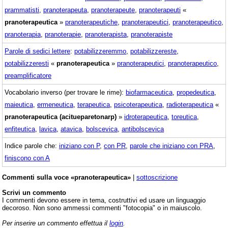
prammatisti
,
pranoterapeuta
,
pranoterapeute
,
pranoterapeuti
«
pranoterapeutica
»
pranoterapeutiche
,
pranoterapeutici
,
pranoterapeutico
,
pranoterapia
,
pranoterapie
,
pranoterapista
,
pranoterapiste
Parole di sedici lettere
:
potabilizzeremmo
,
potabilizzereste
,
potabilizzeresti
«
pranoterapeutica
»
pranoterapeutici
,
pranoterapeutico
,
preamplificatore
Vocabolario inverso (per trovare le rime):
biofarmaceutica
,
propedeutica
,
maieutica
,
ermeneutica
,
terapeutica
,
psicoterapeutica
,
radioterapeutica
«
pranoterapeutica (acitueparetonarp)
»
idroterapeutica
,
toreutica
,
enfiteutica
,
lavica
,
atavica
,
bolscevica
,
antibolscevica
Indice parole che:
iniziano con P
,
con PR
,
parole che iniziano con PRA
,
finiscono con A
Commenti sulla voce «pranoterapeutica»
|
sottoscrizione
Scrivi un commento
I commenti devono essere in tema, costruttivi ed usare un linguaggio
decoroso. Non sono ammessi commenti "fotocopia" o in maiuscolo.
Per inserire un commento effettua il
login
.