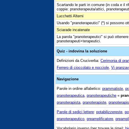
Scartando le parti in comune (in coda e il ri
coppie: pranoterapeuta/attici, pranoterapeuti/
Lucchetti Alterni
Usando "pranoterapeutici" (*) si possono ott
Sciarade incatenate
La parola "pranoterapeutici" si può ottenere
pranoterapeuti+terapeutici.
Quiz - indovina la soluzione
Definizioni da Cruciverba:
Cerimonia di pr
Ferrero di cioccolato e nocciole
,
Vi pranza
Navigazione
Parole in ordine alfabetico:
prammatiste
,
pr
pranoterapeutica
,
pranoterapeutiche
«
pran
pranoterapista
,
pranoterapiste
,
pranoterapis
Parole di sedici lettere
:
potabilizzereste
,
po
pranoterapeutico
,
preamplificatore
,
preampli
Vocabolario inverso (per trovare le rime):
bi