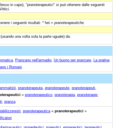
flesso in capo), "pranoterapeutici" si può ottenere dalle seguenti
ittici.
enere i seguenti risultati: * hei =
pranoterapeutiche
.
 (usando una volta sola la parte uguale) da:
ammatica
,
Pranzano nell'armadio
,
Un buono per pranzare
,
La pralina
vano i Romani
.
ammatisti
,
pranoterapeuta
,
pranoterapeute
,
pranoterapeuti
,
oterapeutici
»
pranoterapeutico
,
pranoterapia
,
pranoterapie
,
ti
,
pranza
tabilizzeresti
,
pranoterapeutica
«
pranoterapeutici
»
ficatori
ofarmaceutici
,
propedeutici
,
maieutici
,
ermeneutici
,
terapeutici
,