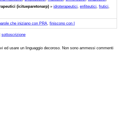
apeutici (icitueparetonarp)
»
idroterapeutici
,
enfiteutici
,
frutici
,
parole che iniziano con PRA
,
finiscono con I
|
sottoscrizione
tivi ed usare un linguaggio decoroso. Non sono ammessi commenti