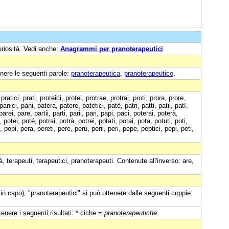
uriosità. Vedi anche:
Anagrammi per pranoterapeutici
nere le seguenti parole:
pranoterapeutica
,
pranoterapeutico
.
atici, prati, proteici, protei, protrae, protrai, proti, prora, prore,
anici, pani, patera, patere, patetici, paté, patri, patti, patii, patì,
parei, pare, partii, parti, parii, pari, papi, paci, poterai, poterà,
, potei, poté, potrai, potrà, potrei, potati, potai, pota, potuti, poti,
e, popi, pera, pereti, pere, perù, perii, peri, pepe, peptici, pepi, peti,
rà, terapeuti, terapeutici, pranoterapeuti. Contenute all'inverso: are,
in capo), "pranoterapeutici" si può ottenere dalle seguenti coppie:
enere i seguenti risultati: * ciche =
pranoterapeutiche
.