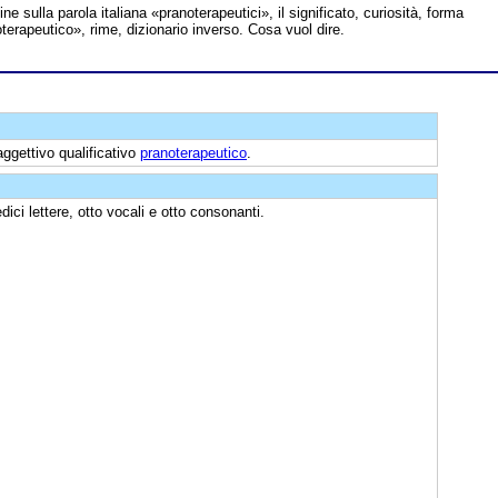
line sulla parola italiana «pranoterapeutici», il significato, curiosità, forma
oterapeutico», rime, dizionario inverso. Cosa vuol dire.
'aggettivo qualificativo
pranoterapeutico
.
ici lettere, otto vocali e otto consonanti.