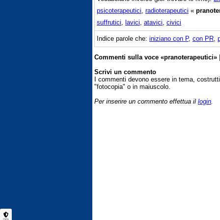
psicoterapeutici
,
radioterapeutici
«
pranoter
suffrutici
,
lavici
,
atavici
,
civici
Indice parole che:
iniziano con P
,
con PR
,
Commenti sulla voce «pranoterapeutici»
Scrivi un commento
I commenti devono essere in tema, costrut
"fotocopia" o in maiuscolo.
Per inserire un commento effettua il
login
.