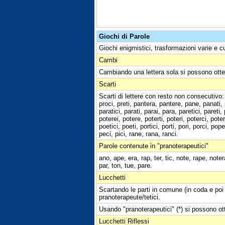
Giochi di Parole
Giochi enigmistici, trasformazioni varie e c
Cambi
Cambiando una lettera sola si possono otte
Scarti
Scarti di lettere con resto non consecutivo: pr
proci, preti, pantera, pantere, pane, panati, p
paratici, parati, parai, para, paretici, pareti, 
poterei, potere, poterti, poteri, poterci, poter
poetici, poeti, portici, porti, pori, porci, pop
peci, pici, rane, rana, ranci.
Parole contenute in "pranoterapeutici"
ano, ape, era, rap, ter, tic, note, rape, note
par, ton, tue, pare.
Lucchetti
Scartando le parti in comune (in coda e poi 
pranoterapeute/tetici.
Usando "pranoterapeutici" (*) si possono ott
Lucchetti Riflessi