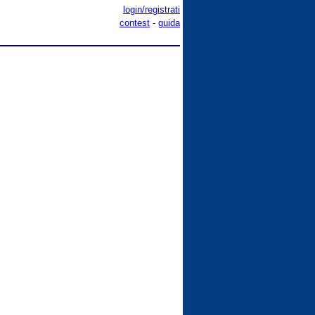
login/registrati
contest
-
guida