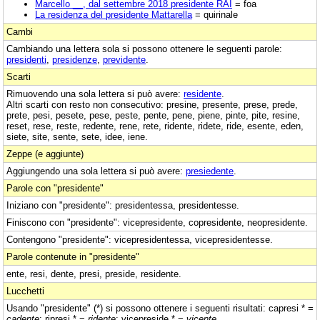
Marcello __, dal settembre 2018 presidente RAI
= foa
La residenza del presidente Mattarella
= quirinale
Cambi
Cambiando una lettera sola si possono ottenere le seguenti parole:
presidenti
,
presidenze
,
previdente
.
Scarti
Rimuovendo una sola lettera si può avere:
residente
.
Altri scarti con resto non consecutivo: presine, presente, prese, prede,
prete, pesi, pesete, pese, peste, pente, pene, piene, pinte, pite, resine,
reset, rese, reste, redente, rene, rete, ridente, ridete, ride, esente, eden,
siete, site, sente, sete, idee, iene.
Zeppe (e aggiunte)
Aggiungendo una sola lettera si può avere:
presiedente
.
Parole con "presidente"
Iniziano con "presidente": presidentessa, presidentesse.
Finiscono con "presidente": vicepresidente, copresidente, neopresidente.
Contengono "presidente": vicepresidentessa, vicepresidentesse.
Parole contenute in "presidente"
ente, resi, dente, presi, preside, residente.
Lucchetti
Usando "presidente" (*) si possono ottenere i seguenti risultati: capresi * =
cadente
; ripresi * =
ridente
; vicepreside * =
vicente
.