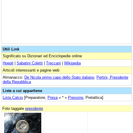
Utili Link
Significato su Dizionari ed Enciclopedie online
Hoepli
|
Sabatini Coletti
|
Treccani
|
Wikipedia
Articoli interessanti e pagine web
Almanacco:
De Nicola primo capo dello Stato italiano
;
Pertini, Presidente
della Repubblica
Liste a cui appartiene
Lista Calcio
[Preparatore,
Presa
« * »
Pressing
, Pretattica]
Foto taggate
presidente