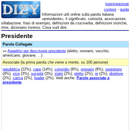
login/registrati
contest
-
guida
Informazioni utili online sulla parola italiana
«presidente», il significato, curiosità, associazioni,
sillabazione, frasi di esempio, definizioni da cruciverba, definizioni storiche,
rime, dizionario inverso. Cosa vuol dire.
Presidente
Parole Collegate
»»
Aggettivi per descrivere presidente
(eletto, onorario, vecchio,
americano, giovane, ...)
Associate (la prima parola che viene a mente, su 100 persone)
repubblica
(22%),
capo
(14%),
consiglio
(8%),
onorario
(8%),
segretario
(4%),
vice
(3%),
società
(3%),
stato
(2%),
eletto
(2%),
re
(2%),
direttore
(2%),
carica
(2%),
leader
(2%). Vedi anche:
Parole associate a
presidente
.