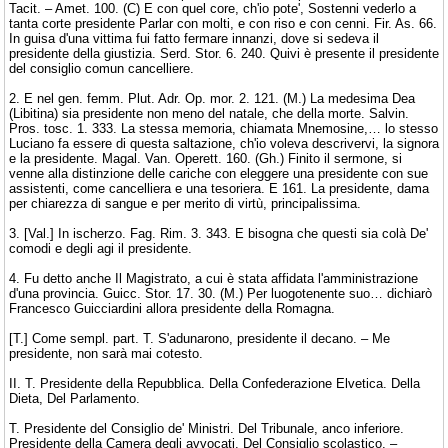
Tacit. – Amet. 100. (C) E con quel core, ch'io pote', Sostenni vederlo a
tanta corte presidente Parlar con molti, e con riso e con cenni. Fir. As. 66.
In guisa d'una vittima fui fatto fermare innanzi, dove si sedeva il
presidente della giustizia. Serd. Stor. 6. 240. Quivi è presente il presidente
del consiglio comun cancelliere.
2. E nel gen. femm. Plut. Adr. Op. mor. 2. 121. (M.) La medesima Dea
(Libitina) sia presidente non meno del natale, che della morte. Salvin.
Pros. tosc. 1. 333. La stessa memoria, chiamata Mnemosine,… lo stesso
Luciano fa essere di questa saltazione, ch'io voleva descrivervi, la signora
e la presidente. Magal. Van. Operett. 160. (Gh.) Finito il sermone, si
venne alla distinzione delle cariche con eleggere una presidente con sue
assistenti, come cancelliera e una tesoriera. E 161. La presidente, dama
per chiarezza di sangue e per merito di virtù, principalissima.
3. [Val.] In ischerzo. Fag. Rim. 3. 343. E bisogna che questi sia colà De'
comodi e degli agi il presidente.
4. Fu detto anche Il Magistrato, a cui è stata affidata l'amministrazione
d'una provincia. Guicc. Stor. 17. 30. (M.) Per luogotenente suo… dichiarò
Francesco Guicciardini allora presidente della Romagna.
[T.] Come sempl. part. T. S'adunarono, presidente il decano. – Me
presidente, non sarà mai cotesto.
II. T. Presidente della Repubblica. Della Confederazione Elvetica. Della
Dieta, Del Parlamento.
T. Presidente del Consiglio de' Ministri. Del Tribunale, anco inferiore.
Presidente della Camera degli avvocati. Del Consiglio scolastico. –