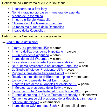
Definizioni da Cruciverba di cui è la soluzione
Il consorte della first lady
Non è il gradino più basso in una grande azienda
A capo dell'assemblea
Il nostro è Sergio Mattarella
Gli americani lo chiamano chairman
La massima autorità della Repubblica
Il capo della Repubblica
Definizioni da Cruciverba in cui è presente
»»
Vedi tutte le definizioni
Jimmy, ex-presidente USA
= carter
Il nome dell'ex presidente Napolitano
= giorgio
Fu un presidente argentino
= perón
Il presidente del Watergate
= nixon
La capitale in cui risiede il presidente al-Sisi
= cairo
Ne fu prima presidente e poi dittatore Papa Doc
= haiti
Lo Studio ufficio del Presidente USA
= ovale
Pugnalò il presidente francese Carnot
= caserio
Relativo al presidente dell'Inter del triplete
= morattiano
Enrico che fu presidente dell'Eni
= mattei
Il nostro Presidente ai Mondiali di calcio nell'82
= pertini
Il Morales ex presidente della Bolivia
= evo
Ferruccio __: fu Presidente del Consiglio nel 1945
= parri
Fu presidente degli USA tra Truman e Kennedy
= eisenhower
Opinioni espresse dal presidente della Repubblica in materia
politico-istituzionale
= esternazioni
Il presidente USA tra i due Bush
= clinton, bill clinton