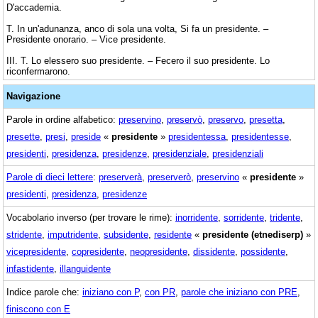
D'accademia.
T. In un'adunanza, anco di sola una volta, Si fa un presidente. –
Presidente onorario. – Vice presidente.
III. T. Lo elessero suo presidente. – Fecero il suo presidente. Lo
riconfermarono.
Navigazione
Parole in ordine alfabetico:
preservino
,
preservò
,
preservo
,
presetta
,
presette
,
presi
,
preside
«
presidente
»
presidentessa
,
presidentesse
,
presidenti
,
presidenza
,
presidenze
,
presidenziale
,
presidenziali
Parole di dieci lettere
:
preserverà
,
preserverò
,
preservino
«
presidente
»
presidenti
,
presidenza
,
presidenze
Vocabolario inverso (per trovare le rime):
inorridente
,
sorridente
,
tridente
,
stridente
,
imputridente
,
subsidente
,
residente
«
presidente (etnediserp)
»
vicepresidente
,
copresidente
,
neopresidente
,
dissidente
,
possidente
,
infastidente
,
illanguidente
Indice parole che:
iniziano con P
,
con PR
,
parole che iniziano con PRE
,
finiscono con E