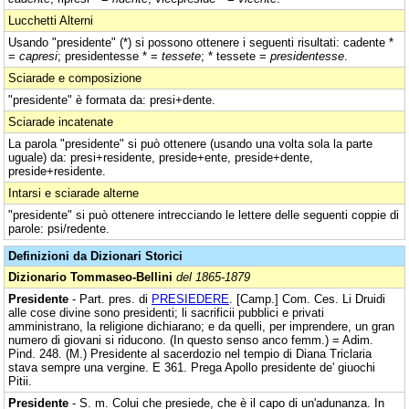
Lucchetti Alterni
Usando "presidente" (*) si possono ottenere i seguenti risultati: cadente *
=
capresi
; presidentesse * =
tessete
; * tessete =
presidentesse
.
Sciarade e composizione
"presidente" è formata da: presi+dente.
Sciarade incatenate
La parola "presidente" si può ottenere (usando una volta sola la parte
uguale) da: presi+residente, preside+ente, preside+dente,
preside+residente.
Intarsi e sciarade alterne
"presidente" si può ottenere intrecciando le lettere delle seguenti coppie di
parole: psi/redente.
Definizioni da Dizionari Storici
Dizionario Tommaseo-Bellini
del 1865-1879
Presidente
- Part. pres. di
PRESIEDERE
. [Camp.] Com. Ces. Li Druidi
alle cose divine sono presidenti; li sacrificii pubblici e privati
amministrano, la religione dichiarano; e da quelli, per imprendere, un gran
numero di giovani si riducono. (In questo senso anco femm.) = Adim.
Pind. 248. (M.) Presidente al sacerdozio nel tempio di Diana Triclaria
stava sempre una vergine. E 361. Prega Apollo presidente de' giuochi
Pitii.
Presidente
- S. m. Colui che presiede, che è il capo di un'adunanza. In