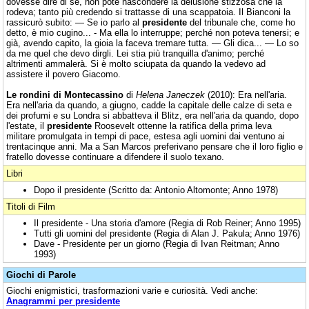
dovesse dire di sé, non poté nascondere la delusione stizzosa che la
rodeva; tanto più credendo si trattasse di una scappatoia. Il Bianconi la
rassicurò subito: — Se io parlo al
presidente
del tribunale che, come ho
detto, è mio cugino... - Ma ella lo interruppe; perché non poteva tenersi; e
già, avendo capito, la gioia la faceva tremare tutta. — Gli dica... — Lo so
da me quel che devo dirgli. Lei stia più tranquilla d'animo; perché
altrimenti ammalerà. Si è molto sciupata da quando la vedevo ad
assistere il povero Giacomo.
Le rondini di Montecassino
di
Helena Janeczek
(2010): Era nell'aria.
Era nell'aria da quando, a giugno, cadde la capitale delle calze di seta e
dei profumi e su Londra si abbatteva il Blitz, era nell'aria da quando, dopo
l'estate, il
presidente
Roosevelt ottenne la ratifica della prima leva
militare promulgata in tempi di pace, estesa agli uomini dai ventuno ai
trentacinque anni. Ma a San Marcos preferivano pensare che il loro figlio e
fratello dovesse continuare a difendere il suolo texano.
Libri
Dopo il presidente (Scritto da: Antonio Altomonte; Anno 1978)
Titoli di Film
Il presidente - Una storia d'amore (Regia di Rob Reiner; Anno 1995)
Tutti gli uomini del presidente (Regia di Alan J. Pakula; Anno 1976)
Dave - Presidente per un giorno (Regia di Ivan Reitman; Anno
1993)
Giochi di Parole
Giochi enigmistici, trasformazioni varie e curiosità. Vedi anche:
Anagrammi per presidente