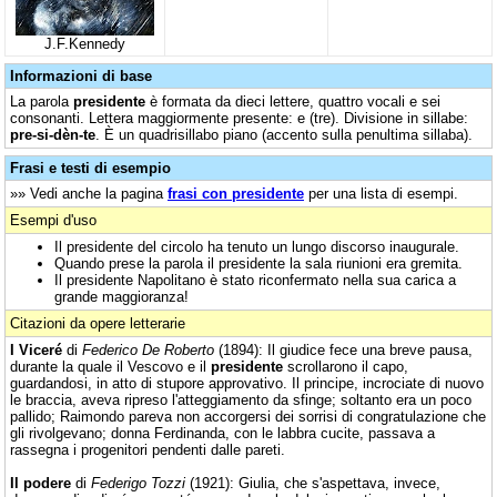
J.F.Kennedy
Informazioni di base
La parola
presidente
è formata da dieci lettere, quattro vocali e sei
consonanti. Lettera maggiormente presente: e (tre). Divisione in sillabe:
pre-si-dèn-te
. È un quadrisillabo piano (accento sulla penultima sillaba).
Frasi e testi di esempio
»» Vedi anche la pagina
frasi con presidente
per una lista di esempi.
Esempi d'uso
Il presidente del circolo ha tenuto un lungo discorso inaugurale.
Quando prese la parola il presidente la sala riunioni era gremita.
Il presidente Napolitano è stato riconfermato nella sua carica a
grande maggioranza!
Citazioni da opere letterarie
I Viceré
di
Federico De Roberto
(1894): Il giudice fece una breve pausa,
durante la quale il Vescovo e il
presidente
scrollarono il capo,
guardandosi, in atto di stupore approvativo. Il principe, incrociate di nuovo
le braccia, aveva ripreso l'atteggiamento da sfinge; soltanto era un poco
pallido; Raimondo pareva non accorgersi dei sorrisi di congratulazione che
gli rivolgevano; donna Ferdinanda, con le labbra cucite, passava a
rassegna i progenitori pendenti dalle pareti.
Il podere
di
Federigo Tozzi
(1921): Giulia, che s'aspettava, invece,