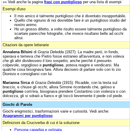
»» Vedi anche la pagina
frasi con puntiglioso
per una lista di esempi.
Esempi d'uso
Il mio amico è talmente puntiglioso che è diventato insopportabile.
Quello che ognuno di noi dovrebbe fare è un puntiglioso studio del
nostro animo.
Ho un grosso difetto, a volte risulto essere talmente puntiglioso da
scartare parecchie fotografie, che invece risultano belle ad occhi
altrui.
Citazioni da opere letterarie
Annalena Bilsini
di
Grazia Deledda
(1927): La madre però, in fondo,
sperava e temeva che Pietro fosse estraneo all'avventura, e non voleva
che gli altri dividessero il loro sospetto; anche perché il presunto
colpevole, orgoglioso e
puntiglioso
, poteva reagire e vendicarsi. Ma
qualche cosa bisognava fare. Allora decisero di parlare solo con lo zio
Dionisio e consigliarsi con lui.
Marianna Sirca
di
Grazia Deledda
(1915): Ricadde, con la testa sul
braccio, e chiuse gli occhi; allora Simone ricordando che, geloso e
puntiglioso
com'era, bisognava prendere Costantino con violenza o con
dolcezza, gli si sdraiò a fianco e gli toccò lievemente il piede col piede.
Giochi di Parole
Giochi enigmistici, trasformazioni varie e curiosità. Vedi anche:
Anagrammi per puntiglioso
Definizioni da Cruciverba di cui è la soluzione
Persona caparbia e ostinata