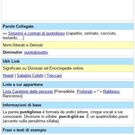
Parole Collegate
»»
Sinonimi e contrari di puntiglioso
(caparbio, ostinato, cocciuto,
testardo, ...)
Nomi Alterati e Derivati
Diminutivi
:
puntigliosetto
.
Utili Link
Significato su Dizionari ed Enciclopedie online
Hoepli
|
Sabatini Coletti
|
Treccani
Liste a cui appartiene
Lista Carattere delle persone
[Prevedibile,
Profondo
« * »
Rabbioso
,
Rancoroso]
Informazioni di base
La parola
puntiglioso
è formata da undici lettere, cinque vocali e sei
consonanti. Divisione in sillabe:
pun-ti-glió-so
. È un quadrisillabo piano
(accento sulla penultima sillaba).
Frasi e testi di esempio