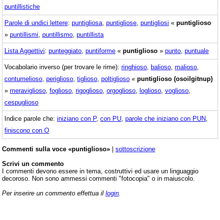
puntillistiche
Parole di undici lettere
:
puntigliosa
,
puntigliose
,
puntigliosi
«
puntiglioso
»
puntillismi
,
puntillismo
,
puntillista
Lista Aggettivi
:
punteggiato
,
puntiforme
«
puntiglioso
»
punto
,
puntuale
Vocabolario inverso (per trovare le rime):
ringhioso
,
balioso
,
malioso
,
contumelioso
,
periglioso
,
tiglioso
,
poltiglioso
«
puntiglioso (osoilgitnup)
»
meraviglioso
,
foglioso
,
rigoglioso
,
orgoglioso
,
loglioso
,
voglioso
,
cespuglioso
Indice parole che:
iniziano con P
,
con PU
,
parole che iniziano con PUN
,
finiscono con O
Commenti sulla voce «puntiglioso»
|
sottoscrizione
Scrivi un commento
I commenti devono essere in tema, costruttivi ed usare un linguaggio
decoroso. Non sono ammessi commenti "fotocopia" o in maiuscolo.
Per inserire un commento effettua il
login
.