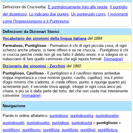
Definizioni da Cruciverba:
È puntigliosamente ligio alle regole
,
Il puntiglio
del dispettoso
,
Lo indicano due puntini
,
Un punteruolo curvo
,
I movimenti
come l'Impressionismo e il Puntinismo
.
Definizioni da Dizionari Storici
Vocabolario dei sinonimi della lingua italiana
del 1884
Permaloso, Puntiglioso
-
Permaloso
è chi di ogni piccola cosa, di ogni
scherzo anche urbano, si tiene offeso e se ne cruccia. -
Puntiglioso
è chi
si cruccia perchè crede non gli sia fatto il debito onore, e si sdegna se si
tralasciano di fare quelle cerimonie che egli reputa formali.
[immagine]
Dizionario dei sinonimi - Zecchini
del 1860
Puntiglioso, Cavilloso
- Il
puntiglioso
e il
cavilloso
danno ambedue
troppa importanza a cose minime (punto, cavillo,
capillus
); ma il primo
d'ogni minimo che s'adonta, si crede offeso, punto, e ripunge quanto più
acremente può; il secondo trova appigli, intoppi in ogni cosa anco più
chiara, e più se è dalla parte del torto; del che non vuole mai interamente
convenire.
[immagine]
Navigazione
Parole in ordine alfabetico:
puntigliose
,
puntigliosetta
,
puntigliosette
,
puntigliosetti
,
puntigliosetto
,
puntigliosi
,
puntigliosità
«
puntiglioso
»
puntillismi
,
puntillismo
,
puntillista
,
puntilliste
,
puntillisti
,
puntillistica
,