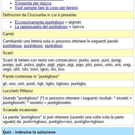
S'impunta per ripicca
Vuol sempre fare le cose per benino
Definizioni da Cruciverba in cui è presente
Eccessivamente puntiglioso
= pignolo
La rappresaglia del puntiglioso
= ripicca
Cambi
Cambiando una lettera sola si possono ottenere le seguenti parole:
puntigliosa
,
puntigliose
,
puntigliosi
.
Scarti
Scarti di lettere con resto non consecutivo: punto, punii, punì, pungi,
pungo, pulì, pulso, piglio, pigli, pigio, pigi, pigo, pilo, poso, unto, unii, ungi,
ungo, utili, nilo, toso, igloo, ilio, liso.
Parole contenute in "puntiglioso"
gli, oso, unti, punti, tigli, tiglio, tiglioso, puntiglio.
Lucchetti Riflessi
Usando "puntiglioso" (*) si possono ottenere i seguenti risultati: * ossetti =
puntigliosetti
; * ossetto =
puntigliosetto
.
Sciarade incatenate
La parola "puntiglioso" si può ottenere (usando una volta sola la parte
uguale) da: punti+tiglioso, puntiglio+oso, puntiglio+tiglioso.
Quiz - indovina la soluzione