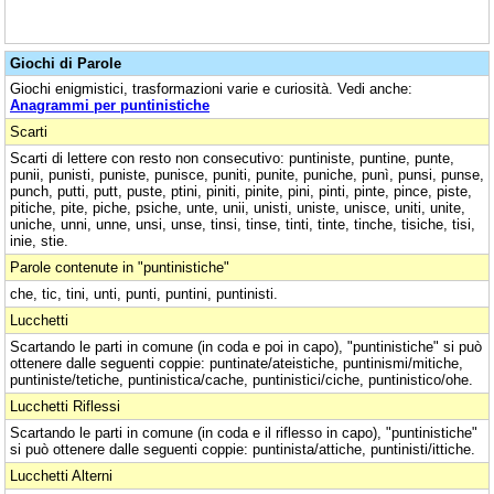
Giochi di Parole
Giochi enigmistici, trasformazioni varie e curiosità. Vedi anche:
Anagrammi per puntinistiche
Scarti
Scarti di lettere con resto non consecutivo: puntiniste, puntine, punte,
punii, punisti, puniste, punisce, puniti, punite, puniche, punì, punsi, punse,
punch, putti, putt, puste, ptini, piniti, pinite, pini, pinti, pinte, pince, piste,
pitiche, pite, piche, psiche, unte, unii, unisti, uniste, unisce, uniti, unite,
uniche, unni, unne, unsi, unse, tinsi, tinse, tinti, tinte, tinche, tisiche, tisi,
inie, stie.
Parole contenute in "puntinistiche"
che, tic, tini, unti, punti, puntini, puntinisti.
Lucchetti
Scartando le parti in comune (in coda e poi in capo), "puntinistiche" si può
ottenere dalle seguenti coppie: puntinate/ateistiche, puntinismi/mitiche,
puntiniste/tetiche, puntinistica/cache, puntinistici/ciche, puntinistico/ohe.
Lucchetti Riflessi
Scartando le parti in comune (in coda e il riflesso in capo), "puntinistiche"
si può ottenere dalle seguenti coppie: puntinista/attiche, puntinisti/ittiche.
Lucchetti Alterni