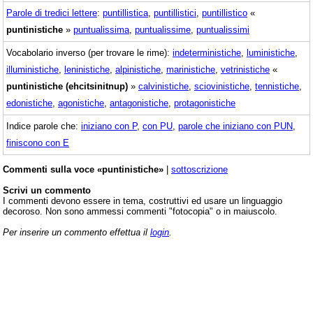
Parole di tredici lettere
:
puntillistica
,
puntillistici
,
puntillistico
«
puntinistiche
»
puntualissima
,
puntualissime
,
puntualissimi
Vocabolario inverso (per trovare le rime):
indeterministiche
,
luministiche
,
illuministiche
,
leninistiche
,
alpinistiche
,
marinistiche
,
vetrinistiche
«
puntinistiche (ehcitsinitnup)
»
calvinistiche
,
sciovinistiche
,
tennistiche
,
edonistiche
,
agonistiche
,
antagonistiche
,
protagonistiche
Indice parole che:
iniziano con P
,
con PU
,
parole che iniziano con PUN
,
finiscono con E
Commenti sulla voce «puntinistiche»
|
sottoscrizione
Scrivi un commento
I commenti devono essere in tema, costruttivi ed usare un linguaggio
decoroso. Non sono ammessi commenti "fotocopia" o in maiuscolo.
Per inserire un commento effettua il
login
.