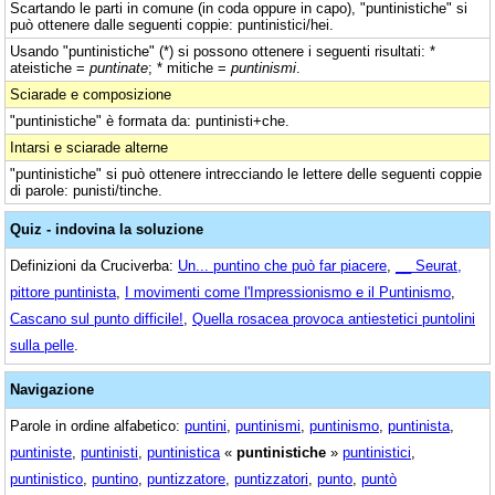
Scartando le parti in comune (in coda oppure in capo), "puntinistiche" si
può ottenere dalle seguenti coppie: puntinistici/hei.
Usando "puntinistiche" (*) si possono ottenere i seguenti risultati: *
ateistiche =
puntinate
; * mitiche =
puntinismi
.
Sciarade e composizione
"puntinistiche" è formata da: puntinisti+che.
Intarsi e sciarade alterne
"puntinistiche" si può ottenere intrecciando le lettere delle seguenti coppie
di parole: punisti/tinche.
Quiz - indovina la soluzione
Definizioni da Cruciverba:
Un... puntino che può far piacere
,
__ Seurat,
pittore puntinista
,
I movimenti come l'Impressionismo e il Puntinismo
,
Cascano sul punto difficile!
,
Quella rosacea provoca antiestetici puntolini
sulla pelle
.
Navigazione
Parole in ordine alfabetico:
puntini
,
puntinismi
,
puntinismo
,
puntinista
,
puntiniste
,
puntinisti
,
puntinistica
«
puntinistiche
»
puntinistici
,
puntinistico
,
puntino
,
puntizzatore
,
puntizzatori
,
punto
,
puntò