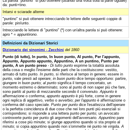
La parola "puntino" si può ottenere (usando una volta sola la parte uguale)
da: punti+tino.
Intarsi e sciarade alterne
"puntino" si può ottenere intrecciando le lettere delle seguenti coppie di
parole: pin/unto.
Intrecciando le lettere di "puntino" (*) con un'altra parola si può ottenere:
apro * =
appuntirono
.
Definizioni da Dizionari Storici
Dizionario dei sinonimi - Zecchini
del 1860
Punto (di tutto), In punto, In buon punto, Al punto, Per l'appunto,
Appunto, Appunto appunto, Appuntino, A un puntino, Punto per
punto, A un punto preso
-
Di tutto punto
esprime la totalità assoluta
della cosa o meglio l'insieme delle parti che la costituiscono: vestito,
armato di tutto punto.
In punto
, si riferisce al tempo in genere; essere in
punto, vale presti ad operare;
in buon punto
dice tempo opportuno: partire,
giungere in buon punto;
al punto
significa il tempo concertato, un
momento estremo o determinato; sono al punto di non saper più che fare,
sono partiti al punto di mezzanotte secondo il convenuto.
Appunto
è
affermazione o conferma;
appunto appunto
è più forte, come in genere
ogni replica di aggettivo, verbo o avverbio;
per l'appunto
è affermazione o
conferma del caso speciale.
Punto per punto
dice l'esattezza dell'operare
o la perfetta coincidenza di due cose che nei loro punti più esenziali si
corrispondono; si risponde a una lettera punto per punto; un avvocato
controverte punto per punto gli argomenti dell'avversario.
Appuntino
pare
riferirsi a cose più minute; si giunge appuntino quando si sta proprio al
minuto; si copia appuntino quando non s'ommette nè punto nè virgola.
A