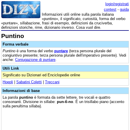
login/registrati
contest
-
guida
Informazioni utili online sulla parola italiana
«puntino», il significato, curiosità, forma del verbo
«puntare», sillabazione, frasi di esempio, definizioni da cruciverba,
definizioni storiche, rime, dizionario inverso. Cosa vuol dire.
Puntino
Forma verbale
Puntino
è una forma del verbo
puntare
(terza persona plurale del
congiuntivo presente; terza persona plurale dell'imperativo presente). Vedi
anche:
Coniugazione di puntare
.
Utili Link
Significato su Dizionari ed Enciclopedie online
Hoepli
|
Sabatini Coletti
|
Treccani
Informazioni di base
La parola
puntino
è formata da sette lettere, tre vocali e quattro
consonanti. Divisione in sillabe:
pun-tì-no
. È un trisillabo piano (accento
sulla penultima sillaba).