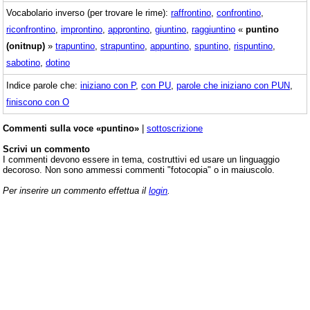
Vocabolario inverso (per trovare le rime):
raffrontino
,
confrontino
,
riconfrontino
,
improntino
,
approntino
,
giuntino
,
raggiuntino
«
puntino
(onitnup)
»
trapuntino
,
strapuntino
,
appuntino
,
spuntino
,
rispuntino
,
sabotino
,
dotino
Indice parole che:
iniziano con P
,
con PU
,
parole che iniziano con PUN
,
finiscono con O
Commenti sulla voce «puntino»
|
sottoscrizione
Scrivi un commento
I commenti devono essere in tema, costruttivi ed usare un linguaggio
decoroso. Non sono ammessi commenti "fotocopia" o in maiuscolo.
Per inserire un commento effettua il
login
.