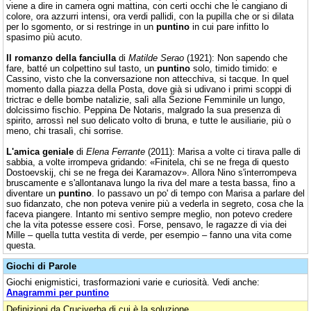
viene a dire in camera ogni mattina, con certi occhi che le cangiano di
colore, ora azzurri intensi, ora verdi pallidi, con la pupilla che or si dilata
per lo sgomento, or si restringe in un
puntino
in cui pare infitto lo
spasimo più acuto.
Il romanzo della fanciulla
di
Matilde Serao
(1921): Non sapendo che
fare, batté un colpettino sul tasto, un
puntino
solo, timido timido: e
Cassino, visto che la conversazione non attecchiva, si tacque. In quel
momento dalla piazza della Posta, dove già si udivano i primi scoppi di
trictrac e delle bombe natalizie, salì alla Sezione Femminile un lungo,
dolcissimo fischio. Peppina De Notaris, malgrado la sua presenza di
spirito, arrossì nel suo delicato volto di bruna, e tutte le ausiliarie, più o
meno, chi trasalì, chi sorrise.
L'amica geniale
di
Elena Ferrante
(2011): Marisa a volte ci tirava palle di
sabbia, a volte irrompeva gridando: «Finitela, chi se ne frega di questo
Dostoevskij, chi se ne frega dei Karamazov». Allora Nino s'interrompeva
bruscamente e s'allontanava lungo la riva del mare a testa bassa, fino a
diventare un
puntino
. Io passavo un po' di tempo con Marisa a parlare del
suo fidanzato, che non poteva venire più a vederla in segreto, cosa che la
faceva piangere. Intanto mi sentivo sempre meglio, non potevo credere
che la vita potesse essere così. Forse, pensavo, le ragazze di via dei
Mille – quella tutta vestita di verde, per esempio – fanno una vita come
questa.
Giochi di Parole
Giochi enigmistici, trasformazioni varie e curiosità. Vedi anche:
Anagrammi per puntino
Definizioni da Cruciverba di cui è la soluzione