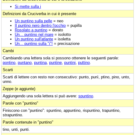
Si mette sulla i
Definizioni da Cruciverba in cui è presente
Un puntino sulla pelle
= neo
Il puntino nero dentro l'occhio
= pupilla
Rosolato a puntino
= dorato
Un... puntino nel mare
= isolotto
Un puntino sull'atlante
= isoletta
Un... puntino sulla "i"!
= precisazione
Cambi
Cambiando una lettera sola si possono ottenere le seguenti parole:
pontino
,
puntano
,
puntina
,
puntine
,
puntini
,
puttino
.
Scarti
Scarti di lettere con resto non consecutivo: punto, punì, ptino, pino, unto,
unno.
Zeppe (e aggiunte)
Aggiungendo una sola lettera si può avere:
spuntino
.
Parole con "puntino"
Finiscono con "puntino": spuntino, appuntino, rispuntino, trapuntino,
strapuntino.
Parole contenute in "puntino"
tino, unti, punti.