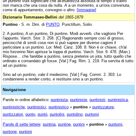
un puntino
vuol significare che all'esattezza assoluta di tempo o d'altro
non manca che una cosa da nulla.
A
a un momento, a un'ora convenuta,
come di appuntamento, convegno o altro.
[immagine]
Dizionario Tommaseo-Bellini
del 1865-1879
Puntino
- S. m. Dim. di
PUNTO
. Punctillum, Solin.
2. A puntino, A un puntino, Di puntino. Modi avverb. che vagliono Per
l'appunto. Varch. Stor. 3. 258. (C) Ragionando sempre così di grosso,
perciocchè di simili cose non si può sapere per diverse cagioni il
particolare a un puntino. Lor. Med. Canz. 108. 8. Non è or chiave, ch'al
mio forzerino Non aprisse la toppa di puntino. Varch. Stor. 9. 478. (Man.)
Rispose… che farebbe a puntino, senza preterire un jota, tutto quello che
ordinato e comandato gli fosse. [Val.] Fag. Rim. 1. 219. Fia servita di tutto
ad un puntino.
Sino ad un puntino, vale il medesimo. [Val.] Fag. Comm. 2. 303. Lo
condannerei a render conto, e restituire sino a un puntino.
Navigazione
Parole in ordine alfabetico:
puntinista
,
puntiniste
,
puntinisti
,
puntinistica
,
puntinistiche
,
puntinistici
,
puntinistico
«
puntino
»
puntizzatore
,
puntizzatori
,
punto
,
puntò
,
puntolini
,
puntolino
,
puntomi
Parole di sette lettere
:
puntina
,
puntine
,
puntini
«
puntino
»
puntomi
,
puntone
,
puntoni