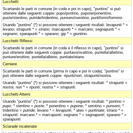
Lucchetti
Scartando le parti in comune (in coda e poi in capo), "puntino" si può
ottenere dalle seguenti coppie: pupo/pontino, pupone/ponentino,
puste/stentino, putride/tridentino, punsero/serotino, puntiformi/formino.
Usando "puntino" (*) si possono ottenere i seguenti risultati: levapunti * =
levano
; strapunti * =
strano
; marcapunti * =
marcano
; segnapunti * =
segnano
; sparapunti * =
sparano
; gip * =
giuntino
.
Lucchetti Riflessi
Scartando le parti in comune (in coda e il riflesso in capo), "puntino" si
può ottenere dalle seguenti coppie: puntavo/ovattino, puntella/allettino,
punture/eruttino, puntella/alleino, puntiate/etano.
Cerniere
Scartando le parti in comune (prima in capo e poi in coda), "puntino" si
può ottenere dalle seguenti coppie: ripunti/nori, strapunti/nostra.
Usando "puntino" (*) si possono ottenere i seguenti risultati: * strapunti =
nostra
; nori * =
ripunti
; nostra * =
strapunti
.
Lucchetti Alterni
Usando "puntino" (*) si possono ottenere i seguenti risultati: * pontino =
pupo
; * stentino =
puste
; * ponentino =
pupone
; * serotino =
punsero
; *
tridentino =
putride
; levano * =
levapunti
; * ateo =
puntinate
; strano * =
strapunti
; marcano * =
marcapunti
; segnano * =
segnapunti
; sparano * =
sparapunti
.
Sciarade incatenate