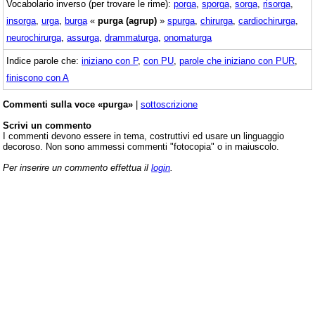
Vocabolario inverso (per trovare le rime):
porga
,
sporga
,
sorga
,
risorga
,
insorga
,
urga
,
burga
«
purga (agrup)
»
spurga
,
chirurga
,
cardiochirurga
,
neurochirurga
,
assurga
,
drammaturga
,
onomaturga
Indice parole che:
iniziano con P
,
con PU
,
parole che iniziano con PUR
,
finiscono con A
Commenti sulla voce «purga»
|
sottoscrizione
Scrivi un commento
I commenti devono essere in tema, costruttivi ed usare un linguaggio
decoroso. Non sono ammessi commenti "fotocopia" o in maiuscolo.
Per inserire un commento effettua il
login
.