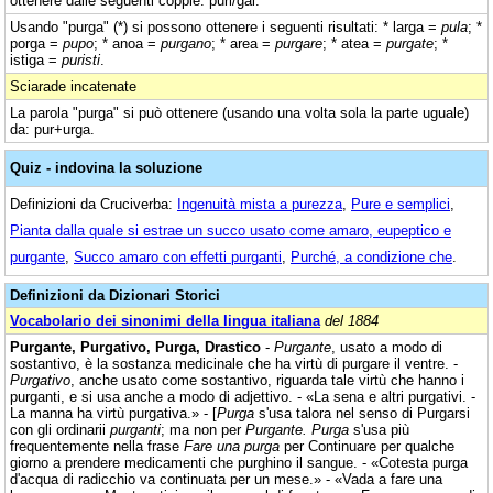
ottenere dalle seguenti coppie: puri/gai.
Usando "purga" (*) si possono ottenere i seguenti risultati: * larga =
pula
; *
porga =
pupo
; * anoa =
purgano
; * area =
purgare
; * atea =
purgate
; *
istiga =
puristi
.
Sciarade incatenate
La parola "purga" si può ottenere (usando una volta sola la parte uguale)
da: pur+urga.
Quiz - indovina la soluzione
Definizioni da Cruciverba:
Ingenuità mista a purezza
,
Pure e semplici
,
Pianta dalla quale si estrae un succo usato come amaro, eupeptico e
purgante
,
Succo amaro con effetti purganti
,
Purché, a condizione che
.
Definizioni da Dizionari Storici
Vocabolario dei sinonimi della lingua italiana
del 1884
Purgante, Purgativo, Purga, Drastico
-
Purgante
, usato a modo di
sostantivo, è la sostanza medicinale che ha virtù di purgare il ventre. -
Purgativo
, anche usato come sostantivo, riguarda tale virtù che hanno i
purganti, e si usa anche a modo di adjettivo. - «La sena e altri purgativi. -
La manna ha virtù purgativa.» - [
Purga
s'usa talora nel senso di Purgarsi
con gli ordinarii
purganti
; ma non per
Purgante. Purga
s'usa più
frequentemente nella frase
Fare una purga
per Continuare per qualche
giorno a prendere medicamenti che purghino il sangue. - «Cotesta purga
d'acqua di radicchio va continuata per un mese.» - «Vada a fare una