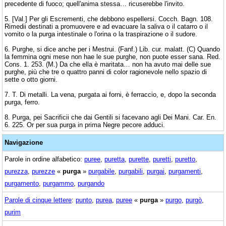
precedente di fuoco; quell'anima stessa… ricuserebbe l'invito.
5. [Val.] Per gli Escrementi, che debbono espellersi. Cocch. Bagn. 108.
Rimedii destinati a promuovere e ad evacuare la saliva o il catarro o il
vomito o la purga intestinale o l'orina o la traspirazione o il sudore.
6. Purghe, si dice anche per i Mestrui. (Fanf.) Lib. cur. malatt. (C) Quando
la femmina ogni mese non hae le sue purghe, non puote esser sana. Red.
Cons. 1. 253. (M.) Da che ella è maritata… non ha avuto mai delle sue
purghe, più che tre o quattro panni di color ragionevole nello spazio di
sette o otto giorni.
7. T. Di metalli. La vena, purgata ai forni, è ferraccio, e, dopo la seconda
purga, ferro.
8. Purga, pei Sacrificii che dai Gentili si facevano agli Dei Mani. Car. En.
6. 225. Or per sua purga in prima Negre pecore adduci.
Navigazione
Parole in ordine alfabetico:
puree
,
puretta
,
purette
,
puretti
,
puretto
,
purezza
,
purezze
«
purga
»
purgabile
,
purgabili
,
purgai
,
purgamenti
,
purgamento
,
purgammo
,
purgando
Parole di cinque lettere
:
punto
,
purea
,
puree
«
purga
»
purgo
,
purgò
,
purim