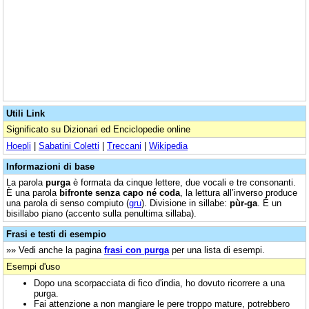
Utili Link
Significato su Dizionari ed Enciclopedie online
Hoepli
|
Sabatini Coletti
|
Treccani
|
Wikipedia
Informazioni di base
La parola
purga
è formata da cinque lettere, due vocali e tre consonanti.
È una parola
bifronte senza capo né coda
, la lettura all’inverso produce
una parola di senso compiuto (
gru
). Divisione in sillabe:
pùr-ga
. È un
bisillabo piano (accento sulla penultima sillaba).
Frasi e testi di esempio
»» Vedi anche la pagina
frasi con purga
per una lista di esempi.
Esempi d'uso
Dopo una scorpacciata di fico d'india, ho dovuto ricorrere a una
purga.
Fai attenzione a non mangiare le pere troppo mature, potrebbero