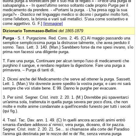
buona purga a Montecatini per il suo mal di fegato.» - «Fece una purga di
salsapariglia.» - In quest'ultimo senso soltanto cade proprio
Purga
per il
medicamento da prendere. - «Portami la purga. - L'ha presa oggi la sua
purga?» -
Drastico
nel linguaggio medico si dicono i purgativi molto forti,
come l'elleboro, la brionia e varii sali metallici. S'usa come sostantivo e
come aggettivo. G. F.]
[immagine]
Dizionario Tommaseo-Bellini
del 1865-1879
Purga
- S. f. Purgazione. Red. Cons. 2. 45. (C) Al maggio passando una
semplice semplicissima purga la distrusse talmente, che avea perduto il
sonno. Tass. Lett. 3. 140. (Man.) Sarebbero forse da me spesi invano, s'io
prima non facessi una diligente purga.
T. Fare una purga, Continuare per alcun tempo l'uso di medicamenti che
purghino il sangue, e rendano regolare la digestione. Fare una purga a
primavera. – Purga di tanti dì.
2. Dicesi anche del Medicamento che serve ad ottener la purga. Sassett.
Lett. 1. (Man.) Voi dovreste avere spedito la vostra purga; e caro mi sarà
sempre che voi stiate bene. E 99. Danno le purghe per evacuare.
3. Per simil. Segner. Crist. instr. 2. 20. 1. (M.) Dovrebbe più spaventarci
un'anima sola, trattenuta in quella purga severa per poco d'ora, che non
molte e molte anime condannate a quell'incendio funesto per tutti i secoli
(qui fig.).
4. Trasl. Tac. Dav. ann. 1. 49. (C) In quelli ancora accaniti animi entrò
smania d'andare addosso a' nimici; vera purga, diceano, di lor pazzia.
Segner. Crist. instr. 2. 20. 21. Se… si chiamasse alla corte del Paradiso
l'anima già destinata per le nozze del re de' Re, senza veruna purga