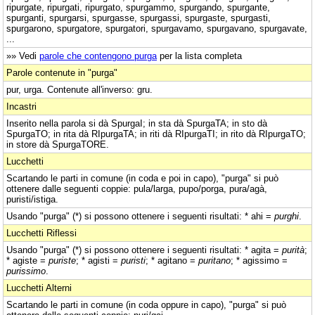
ripurgate, ripurgati, ripurgato, spurgammo, spurgando, spurgante,
spurganti, spurgarsi, spurgasse, spurgassi, spurgaste, spurgasti,
spurgarono, spurgatore, spurgatori, spurgavamo, spurgavano, spurgavate,
...
»» Vedi
parole che contengono purga
per la lista completa
Parole contenute in "purga"
pur, urga. Contenute all'inverso: gru.
Incastri
Inserito nella parola si dà SpurgaI; in sta dà SpurgaTA; in sto dà
SpurgaTO; in rita dà RIpurgaTA; in riti dà RIpurgaTI; in rito dà RIpurgaTO;
in store dà SpurgaTORE.
Lucchetti
Scartando le parti in comune (in coda e poi in capo), "purga" si può
ottenere dalle seguenti coppie: pula/larga, pupo/porga, pura/agà,
puristi/istiga.
Usando "purga" (*) si possono ottenere i seguenti risultati: * ahi =
purghi
.
Lucchetti Riflessi
Usando "purga" (*) si possono ottenere i seguenti risultati: * agita =
purità
;
* agiste =
puriste
; * agisti =
puristi
; * agitano =
puritano
; * agissimo =
purissimo
.
Lucchetti Alterni
Scartando le parti in comune (in coda oppure in capo), "purga" si può