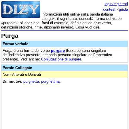
login/registrati
contest
-
guida
Informazioni utili online sulla parola italiana
«purga», il significato, curiosità, forma del verbo
«purgare», sillabazione, frasi di esempio, definizioni da cruciverba,
definizioni storiche, rime, dizionario inverso. Cosa vuol dire.
Purga
Forma verbale
Purga
è una forma del verbo
purgare
(terza persona singolare
dell'indicativo presente; seconda persona singolare dell'imperativo
presente). Vedi anche:
Coniugazione di purgare
.
Parole Collegate
Nomi Alterati e Derivati
Diminutivi
:
purghetta
,
purghettina
.