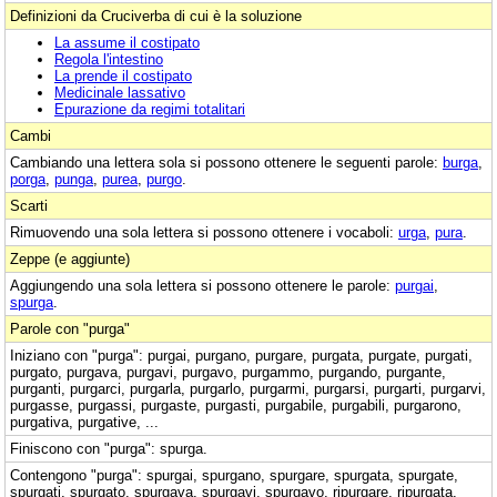
Definizioni da Cruciverba di cui è la soluzione
La assume il costipato
Regola l'intestino
La prende il costipato
Medicinale lassativo
Epurazione da regimi totalitari
Cambi
Cambiando una lettera sola si possono ottenere le seguenti parole:
burga
,
porga
,
punga
,
purea
,
purgo
.
Scarti
Rimuovendo una sola lettera si possono ottenere i vocaboli:
urga
,
pura
.
Zeppe (e aggiunte)
Aggiungendo una sola lettera si possono ottenere le parole:
purgai
,
spurga
.
Parole con "purga"
Iniziano con "purga": purgai, purgano, purgare, purgata, purgate, purgati,
purgato, purgava, purgavi, purgavo, purgammo, purgando, purgante,
purganti, purgarci, purgarla, purgarlo, purgarmi, purgarsi, purgarti, purgarvi,
purgasse, purgassi, purgaste, purgasti, purgabile, purgabili, purgarono,
purgativa, purgative, ...
Finiscono con "purga": spurga.
Contengono "purga": spurgai, spurgano, spurgare, spurgata, spurgate,
spurgati, spurgato, spurgava, spurgavi, spurgavo, ripurgare, ripurgata,