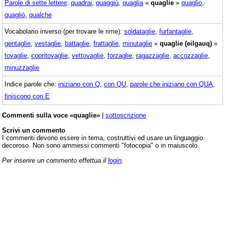
Parole di sette lettere
:
quadrai
,
quaggiù
,
quaglia
«
quaglie
»
quaglio
,
quagliò
,
qualche
Vocabolario inverso (per trovare le rime):
soldataglie
,
furfantaglie
,
gentaglie
,
vestaglie
,
battaglie
,
frattaglie
,
minutaglie
«
quaglie (eilgauq)
»
tovaglie
,
copritovaglie
,
vettovaglie
,
forzaglie
,
ragazzaglie
,
accozzaglie
,
minuzzaglie
Indice parole che:
iniziano con Q
,
con QU
,
parole che iniziano con QUA
,
finiscono con E
Commenti sulla voce «quaglie»
|
sottoscrizione
Scrivi un commento
I commenti devono essere in tema, costruttivi ed usare un linguaggio
decoroso. Non sono ammessi commenti "fotocopia" o in maiuscolo.
Per inserire un commento effettua il
login
.