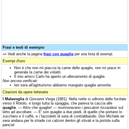
Frasi e testi di esempio
»» Vedi anche la pagina
frasi con quaglie
per una lista di esempi.
Esempi d'uso
Non è che non mi piaccia la carne delle quaglie, non mi piace in
generale la carne dei volatili.
Il mio amico Carlo ha aperto un allevamento di quaglie.
Non ancora verificati:
Ieri sera all'agriturismo abbiamo mangiato quaglie arrostite.
Citazioni da opere letterarie
I Malavoglia
di
Giovanni Verga
(1881): Nella notte si udirono delle fucilate
verso il Rotolo, e lungo tutta la spiaggia, che pareva la caccia alle
quaglie
. — Altro che quaglie! — mormoravano i pescatori rizzandosi sul
letto ad ascoltare. — E' son quaglie a due piedi, di quelle che portano lo
zucchero e il caffè, e i fazzoletti di seta di contrabbando. Don Michele ier
sera andava per le strade coi calzoni dentro gli stivali e la pistola sulla
pancia!