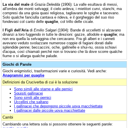
La via del male
di
Grazia Deledda
(1906): La valle esultava di messi,
all'ombra dei monti selvaggi; il cielo ardeva; i mietitori curvi, stanchi, ma
compresi da una gioia quasi religiosa, tagliavano le spighe e tacevano.
Solo qualche fanciulla cantava e rideva, e il gorgheggio del suo riso
fondevasi col canto delle
quaglie
, col trillo delle cicale.
I Figli dell'Aria
di
Emilio Salgari
(1904): Bande di uccelletti si alzavano
dinanzi a loro fuggendo in tutte le direzioni: gazze, allodole e
quaglie
; ma
non era quella la selvaggina che cercavano. Fra gli alberi e i canneti
avevano veduto svolazzare numerose coppie di fagiani dorati dalle
splendide penne; beccaccini, oche, gallinelle e shui-nu, ossia schiavi
d'acqua, così chiamati perché non si trovano che là dove scorre qualche
fiume o si allarga qualche palude.
Giochi di Parole
Giochi enigmistici, trasformazioni varie e curiosità. Vedi anche:
Anagrammi per quaglie
Definizioni da Cruciverba di cui è la soluzione
Sono simili alle starne e alle pernici
Squisiti gallinacei
Sono simili alle pernici
Uccellini che saltano
I gallinacei che depongono piccole uova macchiettate
I gallinacei dalle piccole uova macchiettate
Cambi
Cambiando una lettera sola si possono ottenere le seguenti parole: