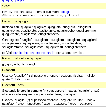
quaglia
,
quaglio
.
Scarti
Rimuovendo una sola lettera si può avere:
quagli
.
Altri scarti con resto non consecutivo: quali, quale, qual.
Parole con "quaglie"
Iniziano con "quaglie": quaglierà, quaglierò, quaglierai, quaglierei,
quaglieremo, quaglierete, quaglieranno, quaglierebbe, quaglieremmo,
quagliereste, quaglieresti, quaglierebbero.
Contengono "quaglie": squaglierà, squaglierò, squaglierai, squaglierei,
squaglieremo, squaglierete, squaglieranno, squaglierebbe,
squaglieremmo, squagliereste, squaglieresti, squaglierebbero.
»» Vedi
parole che contengono quaglie
per la lista completa
Parole contenute in "quaglie"
gli, qua, agli, glie, quagli.
Lucchetti
Usando "quaglie" (*) si possono ottenere i seguenti risultati: * gliele =
quale
; * glieli =
quali
.
Lucchetti Alterni
Scartando le parti in comune (in coda oppure in capo), "quaglie" si può
ottenere dalle seguenti coppie: quale/gliele, quali/glieli.
Usando "quaglie" (*) si possono ottenere i seguenti risultati: * noè =
quaglino
; * aree =
quagliare
; * atee =
quagliate
; * eroe =
quaglierò
.