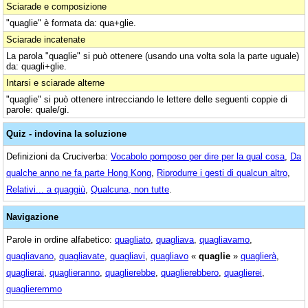
Sciarade e composizione
"quaglie" è formata da: qua+glie.
Sciarade incatenate
La parola "quaglie" si può ottenere (usando una volta sola la parte uguale)
da: quagli+glie.
Intarsi e sciarade alterne
"quaglie" si può ottenere intrecciando le lettere delle seguenti coppie di
parole: quale/gi.
Quiz - indovina la soluzione
Definizioni da Cruciverba:
Vocabolo pomposo per dire per la qual cosa
,
Da
qualche anno ne fa parte Hong Kong
,
Riprodurre i gesti di qualcun altro
,
Relativi... a quaggiù
,
Qualcuna, non tutte
.
Navigazione
Parole in ordine alfabetico:
quagliato
,
quagliava
,
quagliavamo
,
quagliavano
,
quagliavate
,
quagliavi
,
quagliavo
«
quaglie
»
quaglierà
,
quaglierai
,
quaglieranno
,
quaglierebbe
,
quaglierebbero
,
quaglierei
,
quaglieremmo