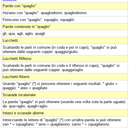
Parole con "quaglio"
Iniziano con "quaglio": quagliodromi, quagliodromo.
Finiscono con "quaglio": squaglio, squagliò.
Parole contenute in "quaglio"
gli, qua, agli, aglio, quagli.
Lucchetti
Scartando le parti in comune (in coda e poi in capo), "quaglio" si può
ottenere dalle seguenti coppie: quaggiù/giulio.
Lucchetti Riflessi
Scartando le parti in comune (in coda e il riflesso in capo), "quaglio" si
può ottenere dalle seguenti coppie: quagga/aglio.
Lucchetti Alterni
Usando "quaglio" (*) si possono ottenere i seguenti risultati: * giulio =
quaggiù
; * ateo =
quagliate
.
Sciarade incatenate
La parola "quaglio" si può ottenere (usando una volta sola la parte uguale)
da: qua+aglio, quagli+aglio.
Intarsi e sciarade alterne
Intrecciando le lettere di "quaglio" (*) con un'altra parola si può ottenere:
san * =
squagliano
; * arno =
quagliarono
; sarno * =
squagliarono
.