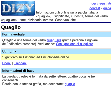
login/registrati
contest
-
guida
Informazioni utili online sulla parola italiana
«quaglio», il significato, curiosità, forma del verbo
«quagliare», rime, dizionario inverso. Cosa vuol dire.
Quaglio
Forma verbale
Quaglio
è una forma del verbo
quagliare
(prima persona singolare
dell'indicativo presente). Vedi anche:
Coniugazione di quagliare
.
Utili Link
Significato su Dizionari ed Enciclopedie online
Hoepli
|
Treccani
Informazioni di base
La parola
quaglio
è formata da sette lettere, quattro vocali e tre
consonanti.
Parole con la stessa grafia, ma accentate:
quagliò
.