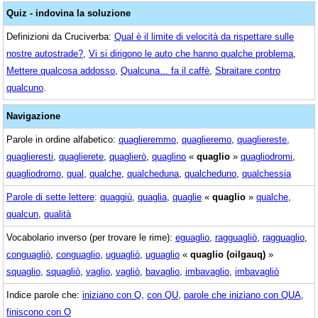
Quiz - indovina la soluzione
Definizioni da Cruciverba:
Qual è il limite di velocità da rispettare sulle
nostre autostrade?
,
Vi si dirigono le auto che hanno qualche problema
,
Mettere qualcosa addosso
,
Qualcuna... fa il caffè
,
Sbraitare contro
qualcuno
.
Navigazione
Parole in ordine alfabetico:
quaglieremmo
,
quaglieremo
,
quagliereste
,
quaglieresti
,
quaglierete
,
quaglierò
,
quaglino
«
quaglio
»
quagliodromi
,
quagliodromo
,
qual
,
qualche
,
qualcheduna
,
qualcheduno
,
qualchessia
Parole di sette lettere
:
quaggiù
,
quaglia
,
quaglie
«
quaglio
»
qualche
,
qualcun
,
qualità
Vocabolario inverso (per trovare le rime):
eguaglio
,
ragguagliò
,
ragguaglio
,
conguagliò
,
conguaglio
,
uguagliò
,
uguaglio
«
quaglio (oilgauq)
»
squaglio
,
squagliò
,
vaglio
,
vagliò
,
bavaglio
,
imbavaglio
,
imbavagliò
Indice parole che:
iniziano con Q
,
con QU
,
parole che iniziano con QUA
,
finiscono con O