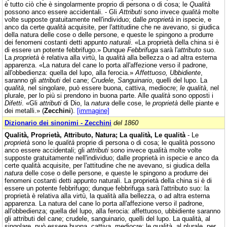
è tutto ciò che è singolarmente proprio di persona o di cosa; le
Qualità
possono anco essere accidentali. - Gli
Attributi
sono invece
qualità
molte
volte supposte gratuitamente nell'individuo; dalle
proprietà
in ispecie, e
anco da certe
qualità
acquisite, per l'attitudine che ne avevano, si giudica
della natura delle cose o delle persone, e queste le spingono a produrre
dei fenomeni costanti detti appunto
naturali
. «La proprietà della china si è
di essere un potente febbrifugo.» Dunque
Febbrifuga
sarà l'
attributo
suo.
La
proprietà
è relativa alla virtù, la
qualità
alla bellezza o ad altra esterna
apparenza. «La natura del cane lo porta all'affezione verso il padrone,
all'obbedienza: quella del lupo, alla ferocia.»
Affettuoso, Ubbidiente
,
saranno gli
attributi
del cane;
Crudele, Sanguinario
, quelli del lupo. La
qualità
, nel singolare, può essere buona, cattiva, mediocre;
le qualità
, nel
plurale, per lo più si prendono in buona parte. Alle
qualità
sono opposti i
Difetti
. «Gli
attributi
di Dio, la
natura
delle cose, le
proprietà
delle piante e
dei metalli.» (
Zecchini
).
[immagine]
Dizionario dei sinonimi - Zecchini
del 1860
Qualità, Proprietà, Attributo, Natura; La qualità, Le qualità
- Le
proprietà
sono le
qualità
proprie di persona o di cosa; le qualità possono
anco essere accidentali; gli
attributi
sono invece qualità molte volte
supposte gratuitamente nell'individuo; dalle proprietà in ispecie e anco da
certe qualità acquisite, per l'attitudine che ne avevano, si giudica della
natura
delle cose o delle persone, e queste le spingono a produrre dei
fenomeni costanti detti appunto naturali. La proprietà della china si è di
essere un potente febbrifugo; dunque febbrifuga sarà l'attributo suo: la
proprietà è relativa alla virtù, la qualità alla bellezza, o ad altra esterna
apparenza. La natura del cane lo porta all'affezione verso il padrone,
all'obbedienza; quella del lupo, alla ferocia: affettuoso, ubbidiente saranno
gli attributi del cane; crudele, sanguinario, quelli del lupo. La qualità, al
singolare, può essere buona, cattiva, mediocre; le qualità, al plurale, per