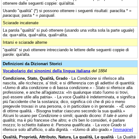
ottenere dalle seguenti coppie: qui/alitai.
Usando "qualità" (*) si possono ottenere i seguenti risultati: paraclita * =
paracqua
; pasta * =
pasquali
.
Sciarade incatenate
La parola "qualità" si può ottenere (usando una volta sola la parte uguale)
da: qua+alita, qual+alita, quali+alita.
Intarsi e sciarade alterne
"qualità" si può ottenere intrecciando le lettere delle seguenti coppie di
parole: qui/alta.
Definizioni da Dizionari Storici
Vocabolario dei sinonimi della lingua italiana
del 1884
Condizione, Stato, Qualità, Grado
- La
Condizione
si riferisce alla
nascita, alle ricchezze, a' titoli; e si differenzia con gli adiettivi di quantità:
«Uomo di alta condizione o di bassa condizione.» -
Stato
si riferisce alla
professione, e anche all'agiatezza: «In qualunque stato l'uomo si trovi,
può essere utile alla patria». - La voce
Qualità
è indeterminata, e significa
più l'accidente che la sostanza; dico, significa ciò che di più o meno
pregevole trovasi in una persona, o in particolare o in generale. - «È uomo
di ottime qualità. - Bisogna trattar ciascuno secondo la sua qualità.»
Alcuni lo usano per
Condizione
o simili; quando dicono:
Il tale è uomo di
qualità
; ma è più francese che altro; e chi ben lo consideri, è parlare
mozzo; lo schietto italiano è:
Persona qualificata
. - La voce
Grado
si
riferisce solo all'ufficio, o alla dignità. - «Uomo di alto grado.»
[immagine]
Qualità, Proprietà, Attributo, Natura, La qualità, Le qualità
- La
Qualità