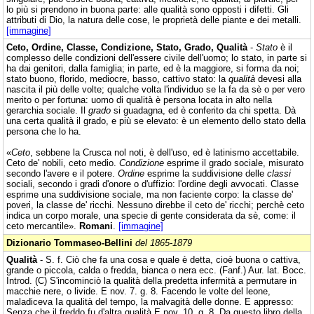
lo più si prendono in buona parte: alle qualità sono opposti i difetti. Gli
attributi di Dio, la natura delle cose, le proprietà delle piante e dei metalli.
[immagine]
Ceto, Ordine, Classe, Condizione, Stato, Grado, Qualità
-
Stato
è il
complesso delle condizioni dell'essere civile dell'uomo; lo stato, in parte si
ha dai genitori, dalla famiglia; in parte, ed è la maggiore, si forma da noi;
stato buono, florido, mediocre, basso, cattivo stato: la
qualità
devesi alla
nascita il più delle volte; qualche volta l'individuo se la fa da sè o per vero
merito o per fortuna: uomo di qualità è persona locata in alto nella
gerarchia sociale. Il
grado
si guadagna, ed è conferito da chi spetta. Dà
una certa qualità il grado, e più se elevato: è un elemento dello stato della
persona che lo ha.
«
Ceto
, sebbene la Crusca nol noti, è dell'uso, ed è latinismo accettabile.
Ceto de' nobili, ceto medio.
Condizione
esprime il grado sociale, misurato
secondo l'avere e il potere.
Ordine
esprime la suddivisione delle
classi
sociali, secondo i gradi d'onore o d'uffizio: l'ordine degli avvocati. Classe
esprime una suddivisione sociale, ma non faciente corpo: la classe de'
poveri, la classe de' ricchi. Nessuno direbbe il ceto de' ricchi; perchè ceto
indica un corpo morale, una specie di gente considerata da sè, come: il
ceto mercantile».
Romani
.
[immagine]
Dizionario Tommaseo-Bellini
del 1865-1879
Qualità
- S. f. Ciò che fa una cosa e quale è detta, cioè buona o cattiva,
grande o piccola, calda o fredda, bianca o nera ecc. (Fanf.) Aur. lat. Bocc.
Introd. (C) S'incominciò la qualità della predetta infermità a permutare in
macchie nere, o livide. E nov. 7. g. 8. Facendo le volte del leone,
maladiceva Ia qualità del tempo, la malvagità delle donne. E appresso:
Senza che il freddo fu d'altra qualità E nov. 10. g. 8. Da questo libro della