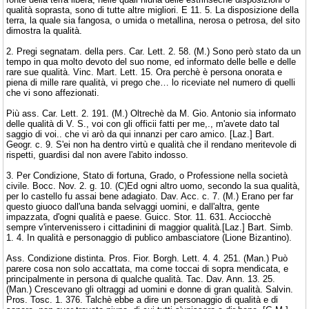
qualità soprasta, sono di tutte altre migliori. E 11. 5. La disposizione della
terra, la quale sia fangosa, o umida o metallina, nerosa o petrosa, del sito
dimostra la qualità.
2. Pregi segnatam. della pers. Car. Lett. 2. 58. (M.) Sono però stato da un
tempo in qua molto devoto del suo nome, ed informato delle belle e delle
rare sue qualità. Vinc. Mart. Lett. 15. Ora perchè è persona onorata e
piena di mille rare qualità, vi prego che… lo riceviate nel numero di quelli
che vi sono affezionati.
Più ass. Car. Lett. 2. 191. (M.) Oltrechè da M. Gio. Antonio sia informato
delle qualità di V. S., voi con gli officii fatti per me,., m'avete dato tal
saggio di voi.. che vi arò da qui innanzi per caro amico. [Laz.] Bart.
Geogr. c. 9. S'ei non ha dentro virtù e qualità che il rendano meritevole di
rispetti, guardisi dal non avere l'abito indosso.
3. Per Condizione, Stato di fortuna, Grado, o Professione nella società
civile. Bocc. Nov. 2. g. 10. (C)Ed ogni altro uomo, secondo la sua qualità,
per lo castello fu assai bene adagiato. Dav. Acc. c. 7. (M.) Erano per far
questo giuoco dall'una banda selvaggi uomini, e dall'altra, gente
impazzata, d'ogni qualità e paese. Guicc. Stor. 11. 631. Acciocchè
sempre v'intervenissero i cittadinini di maggior qualità.[Laz.] Bart. Simb.
1. 4. In qualità e personaggio di publico ambasciatore (Lione Bizantino).
Ass. Condizione distinta. Pros. Fior. Borgh. Lett. 4. 4. 251. (Man.) Può
parere cosa non solo accattata, ma come toccai di sopra mendicata, e
principalmente in persona di qualche qualità. Tac. Dav. Ann. 13. 25.
(Man.) Crescevano gli oltraggi ad uomini e donne di gran qualità. Salvin.
Pros. Tosc. 1. 376. Talchè ebbe a dire un personaggio di qualità e di