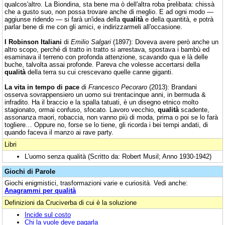
qualcos'altro. La Biondina, sta bene ma ò dell'altra roba prelibata: chissà
che a gusto suo, non possa trovare anche di meglio. E ad ogni modo —
aggiunse ridendo — si farà un'idea della
qualità
e della quantità, e potrà
parlar bene di me con gli amici, e indirizzarmeli all'occasione.
I Robinson Italiani
di
Emilio Salgari
(1897): Doveva avere però anche un
altro scopo, perché di tratto in tratto si arrestava, spostava i bambù ed
esaminava il terreno con profonda attenzione, scavando qua e là delle
buche, talvolta assai profonde. Pareva che volesse accertarsi della
qualità
della terra su cui crescevano quelle canne giganti.
La vita in tempo di pace
di
Francesco Pecoraro
(2013): Brandani
osserva sovrappensiero un uomo sui trentacinque anni, in bermuda &
infradito. Ha il braccio e la spalla tatuati, è un disegno etnico molto
stagionato, ormai confuso, sfocato. Lavoro vecchio,
qualità
scadente,
assonanza maori, robaccia, non vanno più di moda, prima o poi se lo farà
togliere… Oppure no, forse se lo tiene, gli ricorda i bei tempi andati, di
quando faceva il manzo ai rave party.
Libri
L'uomo senza qualità (Scritto da: Robert Musil; Anno 1930-1942)
Giochi di Parole
Giochi enigmistici, trasformazioni varie e curiosità. Vedi anche:
Anagrammi per qualità
Definizioni da Cruciverba di cui è la soluzione
Incide sul costo
Chi la vuole deve pagarla