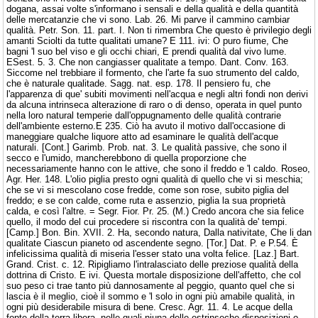
dogana, assai volte s'informano i sensali e della qualità e della quantità
delle mercatanzie che vi sono. Lab. 26. Mi parve il cammino cambiar
qualità. Petr. Son. 11. part. I. Non ti rimembra Che questo è privilegio degli
amanti Sciolti da tutte qualitati umane? E 111. ivi: O puro fiume, Che
bagni 'l suo bel viso e gli occhi chiari, E prendi qualità dal vivo lume.
ESest. 5. 3. Che non cangiasser qualitate a tempo. Dant. Conv. 163.
Siccome nel trebbiare il formento, che l'arte fa suo strumento del caldo,
che è naturale qualitade. Sagg. nat. esp. 178. Il pensiero fu, che
l'apparenza di que' subiti movimenti nell'acqua e negli altri fondi non derivi
da alcuna intrinseca alterazione di raro o di denso, operata in quel punto
nella loro natural temperie dall'oppugnamento delle qualità contrarie
dell'ambiente esterno.E 235. Ciò ha avuto il motivo dall'occasione di
maneggiare qualche liquore atto ad esaminare le qualità dell'acque
naturali. [Cont.] Garimb. Prob. nat. 3. Le qualità passive, che sono il
secco e l'umido, mancherebbono di quella proporzione che
necessariamente hanno con le attive, che sono il freddo e 'l caldo. Roseo,
Agr. Her. 148. L'olio piglia presto ogni qualità di quello che vi si meschia;
che se vi si mescolano cose fredde, come son rose, subito piglia del
freddo; e se con calde, come ruta e assenzio, piglia la sua proprietà
calda, e così l'altre. = Segr. Fior. Pr. 25. (M.) Credo ancora che sia felice
quello, il modo del cui procedere si riscontra con la qualità de' tempi.
[Camp.] Bon. Bin. XVII. 2. Ha, secondo natura, Dalla nativitate, Che li dan
qualitate Ciascun pianeto od ascendente segno. [Tor.] Dat. P. e P.54. È
infelicissima qualità di miseria l'esser stato una volta felice. [Laz.] Bart.
Grand. Crist. c. 12. Ripigliamo l'intralasciato delle preziose qualità della
dottrina di Cristo. E ivi. Questa mortale disposizione dell'affetto, che col
suo peso ci trae tanto più dannosamente al peggio, quanto quel che si
lascia è il meglio, cioè il sommo e 'l solo in ogni più amabile qualità, in
ogni più desiderabile misura di bene. Cresc. Agr. 11. 4. Le acque della
fonte della terra libera, nelle quali niuna delle estrinseche disposizioni o