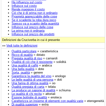
Ha influenza sul costo
Influisce sul costo
Rende maggiore il costo
Ciò che è di prima non è ordinario
Proprietà apprezzabile delle cose
Se è scadente la roba dura poco
Spesso va a scapito della quantità
Influisce sul prezzo delle cose
La prima non è ordinaria
Influisce sul prezzo dei prodotti
Definizioni da Cruciverba in cui è presente
»»
Vedi tutte le definizioni
Qualità particolare
= caratteristica
Ricco di qualità
= dotato
Pregiata qualità di riso
= carnaroli
Qualità di ciò che è resistente
= solidità
Una qualità di caffè
= arabica
Una bella qualità
= dote
Sorta, qualità
= genere
Garantisce la qualità del vino
= enologo
Le belle qualità di una persona
= doti
Una farina di ottima qualità
= oo
Qualità pregiata di carta
= telata
La produce un sapone di qualità
= schiuma
Le qualità di chi recita
= attoriali
Espone bottiglie di qualità
= enoteca
Caratterizza un insieme di elementi con qualità varie
= eterogeneità
Di qualità superiore
= extra