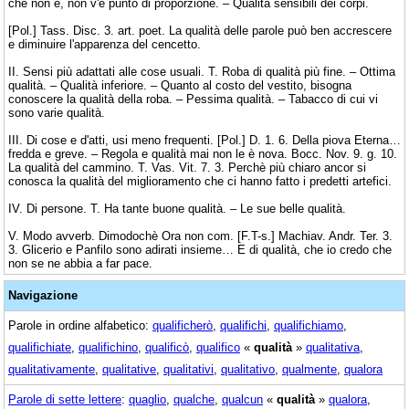
che non è, non v'è punto di proporzione. – Qualità sensibili dei corpi.
[Pol.] Tass. Disc. 3. art. poet. La qualità delle parole può ben accrescere
e diminuire l'apparenza del cencetto.
II. Sensi più adattati alle cose usuali. T. Roba di qualità più fine. – Ottima
qualità. – Qualità inferiore. – Quanto al costo del vestito, bisogna
conoscere la qualità della roba. – Pessima qualità. – Tabacco di cui vi
sono varie qualità.
III. Di cose e d'atti, usi meno frequenti. [Pol.] D. 1. 6. Della piova Eterna…
fredda e greve. – Regola e qualità mai non le è nova. Bocc. Nov. 9. g. 10.
La qualità del cammino. T. Vas. Vit. 7. 3. Perchè più chiaro ancor si
conosca la qualità del miglioramento che ci hanno fatto i predetti artefici.
IV. Di persone. T. Ha tante buone qualità. – Le sue belle qualità.
V. Modo avverb. Dimodochè Ora non com. [F.T-s.] Machiav. Andr. Ter. 3.
3. Glicerio e Panfilo sono adirati insieme… E di qualità, che io credo che
non se ne abbia a far pace.
Navigazione
Parole in ordine alfabetico:
qualificherò
,
qualifichi
,
qualifichiamo
,
qualifichiate
,
qualifichino
,
qualificò
,
qualifico
«
qualità
»
qualitativa
,
qualitativamente
,
qualitative
,
qualitativi
,
qualitativo
,
qualmente
,
qualora
Parole di sette lettere
:
quaglio
,
qualche
,
qualcun
«
qualità
»
qualora
,