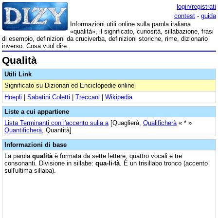
login/registrati
contest
-
guida
Informazioni utili online sulla parola italiana
«qualità», il significato, curiosità, sillabazione, frasi
di esempio, definizioni da cruciverba, definizioni storiche, rime, dizionario
inverso. Cosa vuol dire.
Qualità
Utili Link
Significato su Dizionari ed Enciclopedie online
Hoepli
|
Sabatini Coletti
|
Treccani
|
Wikipedia
Liste a cui appartiene
Lista Terminanti con l'accento sulla a
[Quaglierà,
Qualificherà
« * »
Quantificherà
, Quantità]
Informazioni di base
La parola
qualità
è formata da sette lettere, quattro vocali e tre
consonanti. Divisione in sillabe:
qua-li-tà
. È un trisillabo tronco (accento
sull'ultima sillaba).