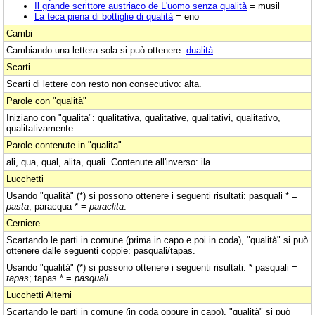
Il grande scrittore austriaco de L'uomo senza qualità
= musil
La teca piena di bottiglie di qualità
= eno
Cambi
Cambiando una lettera sola si può ottenere:
dualità
.
Scarti
Scarti di lettere con resto non consecutivo: alta.
Parole con "qualità"
Iniziano con "qualita": qualitativa, qualitative, qualitativi, qualitativo,
qualitativamente.
Parole contenute in "qualita"
ali, qua, qual, alita, quali. Contenute all'inverso: ila.
Lucchetti
Usando "qualità" (*) si possono ottenere i seguenti risultati: pasquali * =
pasta
; paracqua * =
paraclita
.
Cerniere
Scartando le parti in comune (prima in capo e poi in coda), "qualità" si può
ottenere dalle seguenti coppie: pasquali/tapas.
Usando "qualità" (*) si possono ottenere i seguenti risultati: * pasquali =
tapas
; tapas * =
pasquali
.
Lucchetti Alterni
Scartando le parti in comune (in coda oppure in capo), "qualità" si può