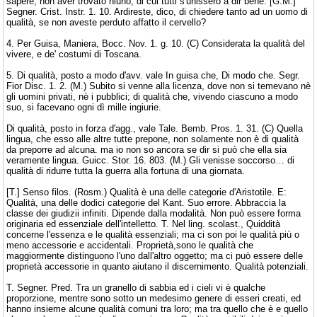
sapere, non aver trovato niuno, di cui tutti s'unissero a dir bene. [G.M.]
Segner. Crist. Instr. 1. 10. Ardireste, dico, di chiedere tanto ad un uomo di
qualità, se non aveste perduto affatto il cervello?
4. Per Guisa, Maniera, Bocc. Nov. 1. g. 10. (C) Considerata la qualità del
vivere, e de' costumi di Toscana.
5. Di qualità, posto a modo d'avv. vale In guisa che, Di modo che. Segr.
Fior Disc. 1. 2. (M.) Subito si venne alla licenza, dove non si temevano nè
gli uomini privati, nè i pubblici; di qualità che, vivendo ciascuno a modo
suo, si facevano ogni dì mille ingiurie.
Di qualità, posto in forza d'agg., vale Tale. Bemb. Pros. 1. 31. (C) Quella
lingua, che esso alle altre tutte prepone, non solamente non è di qualità
da preporre ad alcuna. ma io non so ancora se dir si può che ella sia
veramente lingua. Guicc. Stor. 16. 803. (M.) Gli venisse soccorso… di
qualità di ridurre tutta la guerra alla fortuna di una giornata.
[T.] Senso filos. (Rosm.) Qualità è una delle categorie d'Aristotile. E:
Qualità, una delle dodici categorie del Kant. Suo errore. Abbraccia la
classe dei giudizii infiniti. Dipende dalla modalità. Non può essere forma
originaria ed essenziale dell'intelletto. T. Nel ling. scolast., Quiddità
concerne l'essenza e le qualità essenziali; ma ci son poi le qualità più o
meno accessorie e accidentali. Proprietà,sono le qualità che
maggiormente distinguono l'uno dall'altro oggetto; ma ci può essere delle
proprietà accessorie in quanto aiutano il discernimento. Qualità potenziali.
T. Segner. Pred. Tra un granello di sabbia ed i cieli vi è qualche
proporzione, mentre sono sotto un medesimo genere di esseri creati, ed
hanno insieme alcune qualità comuni tra loro; ma tra quello che è e quello