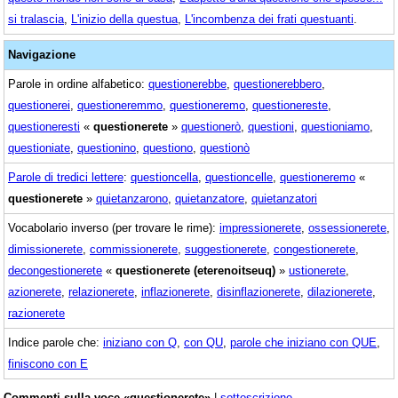
si tralascia
,
L'inizio della questua
,
L'incombenza dei frati questuanti
.
Navigazione
Parole in ordine alfabetico:
questionerebbe
,
questionerebbero
,
questionerei
,
questioneremmo
,
questioneremo
,
questionereste
,
questioneresti
«
questionerete
»
questionerò
,
questioni
,
questioniamo
,
questioniate
,
questionino
,
questiono
,
questionò
Parole di tredici lettere
:
questioncella
,
questioncelle
,
questioneremo
«
questionerete
»
quietanzarono
,
quietanzatore
,
quietanzatori
Vocabolario inverso (per trovare le rime):
impressionerete
,
ossessionerete
,
dimissionerete
,
commissionerete
,
suggestionerete
,
congestionerete
,
decongestionerete
«
questionerete (eterenoitseuq)
»
ustionerete
,
azionerete
,
relazionerete
,
inflazionerete
,
disinflazionerete
,
dilazionerete
,
razionerete
Indice parole che:
iniziano con Q
,
con QU
,
parole che iniziano con QUE
,
finiscono con E
Commenti sulla voce «questionerete»
|
sottoscrizione