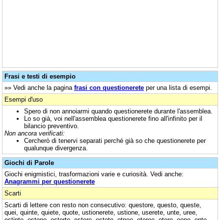
Frasi e testi di esempio
»» Vedi anche la pagina
frasi con questionerete
per una lista di esempi.
Esempi d'uso
Spero di non annoiarmi quando questionerete durante l'assemblea.
Lo so già, voi nell'assemblea questionerete fino all'infinito per il
bilancio preventivo.
Non ancora verificati:
Cercherò di tenervi separati perché già so che questionerete per
qualunque divergenza.
Giochi di Parole
Giochi enigmistici, trasformazioni varie e curiosità. Vedi anche:
Anagrammi per questionerete
Scarti
Scarti di lettere con resto non consecutivo: questore, questo, queste,
quei, quinte, quiete, quote, ustionerete, ustione, userete, unte, uree,
estinte, estone, estorte, estere, estete, etnee, eteree, etere, eone, ente,