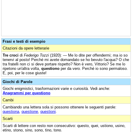
Frasi e testi di esempio
Citazioni da opere letterarie
Tre croci
di
Federigo Tozzi
(1920): — Me lo dite per offendermi; ma io so
tenervi al posto! Perché mi avete domandato se ho bevuto l'acqua? O che
tra fratelli non ci si deve portare rispetto? Non è vero, Vittorio? Se me lo
ripetono un'altra volta,
questiono
per da vero. Perché io sono permaloso.
E, poi, per le cose giuste!
Giochi di Parole
Giochi enigmistici, trasformazioni varie e curiosità. Vedi anche:
Anagrammi per questiono
Cambi
Cambiando una lettera sola si possono ottenere le seguenti parole:
questiona
,
questione
,
questioni
.
Scarti
Scarti di lettere con resto non consecutivo: questo, quei, ustiono, usino,
etino, stono, sino, sono, tino, tono.