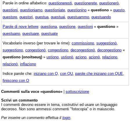
Parole in ordine alfabetico:
questioneresti
,
questionerete
,
questionerò
,
questioni
,
questioniamo
,
questioniate
,
questionino
«
questiono
»
questo
,
questore
,
questori
,
questua
,
questuai
,
questuammo
,
questuando
Parole di nove lettere
:
questiona
,
questione
,
questioni
«
questiono
»
questuano
,
questuare
,
questuate
Vocabolario inverso (per trovare le rime):
commissiono
,
suggestionò
,
suggestiono
,
congestionò
,
congestiono
,
decongestionò
,
decongestiono
«
questiono (onoitseuq)
»
ustiono
,
ustionò
,
aziono
,
azionò
,
relaziono
,
relazionò
,
inflaziono
Indice parole che:
iniziano con Q
,
con QU
,
parole che iniziano con QUE
,
finiscono con O
Commenti sulla voce «questiono»
|
sottoscrizione
Scrivi un commento
I commenti devono essere in tema, costruttivi ed usare un linguaggio
decoroso. Non sono ammessi commenti "fotocopia" o in maiuscolo.
Per inserire un commento effettua il
login
.