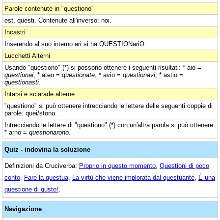
Parole contenute in "questiono"
est, questi. Contenute all'inverso: noi.
Incastri
Inserendo al suo interno ari si ha QUESTIONariO.
Lucchetti Alterni
Usando "questiono" (*) si possono ottenere i seguenti risultati: * aio =
questionai
; * ateo =
questionate
; * avio =
questionavi
; * astio =
questionasti
.
Intarsi e sciarade alterne
"questiono" si può ottenere intrecciando le lettere delle seguenti coppie di
parole: quei/stono.
Intrecciando le lettere di "questiono" (*) con un'altra parola si può ottenere:
* arno =
questionarono
.
Quiz - indovina la soluzione
Definizioni da Cruciverba:
Proprio in questo momento
,
Questioni di poco
conto
,
Fare la questua
,
La virtù che viene implorata dal questuante
,
È una
questione di gusto!
.
Navigazione