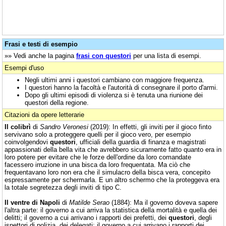
Frasi e testi di esempio
»» Vedi anche la pagina
frasi con questori
per una lista di esempi.
Esempi d'uso
Negli ultimi anni i questori cambiano con maggiore frequenza.
I questori hanno la facoltà e l'autorità di consegnare il porto d'armi.
Dopo gli ultimi episodi di violenza si è tenuta una riunione dei
questori della regione.
Citazioni da opere letterarie
Il colibrì
di
Sandro Veronesi
(2019): In effetti, gli inviti per il gioco finto
servivano solo a proteggere quelli per il gioco vero, per esempio
coinvolgendovi
questori
, ufficiali della guardia di finanza e magistrati
appassionati della bella vita che avrebbero sicuramente fatto quanto era in
loro potere per evitare che le forze dell'ordine da loro comandate
facessero irruzione in una bisca da loro frequentata. Ma ciò che
frequentavano loro non era che il simulacro della bisca vera, concepito
espressamente per schermarla. E un altro schermo che la proteggeva era
la totale segretezza degli inviti di tipo C.
Il ventre di Napoli
di
Matilde Serao
(1884): Ma il governo doveva sapere
l'altra parte: il governo a cui arriva la statistica della mortalità e quella dei
delitti; il governo a cui arrivano i rapporti dei prefetti, dei
questori
, degli
ispettori di polizia, dei delegati; il governo a cui arrivano i rapporti dei