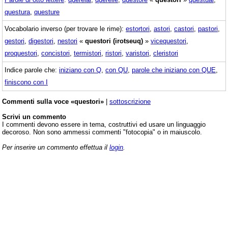
questura
,
questure
Vocabolario inverso (per trovare le rime):
estortori
,
astori
,
castori
,
pastori
,
gestori
,
digestori
,
nestori
«
questori (irotseuq)
»
vicequestori
,
proquestori
,
concistori
,
termistori
,
ristori
,
varistori
,
cleristori
Indice parole che:
iniziano con Q
,
con QU
,
parole che iniziano con QUE
,
finiscono con I
Commenti sulla voce «questori»
|
sottoscrizione
Scrivi un commento
I commenti devono essere in tema, costruttivi ed usare un linguaggio
decoroso. Non sono ammessi commenti "fotocopia" o in maiuscolo.
Per inserire un commento effettua il
login
.