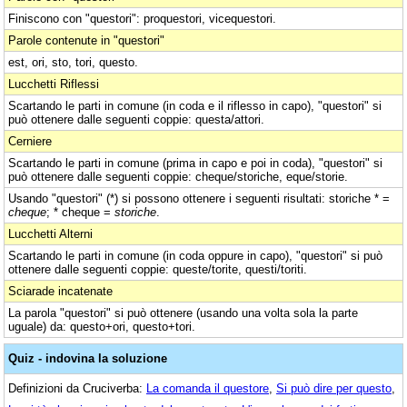
Finiscono con "questori": proquestori, vicequestori.
Parole contenute in "questori"
est, ori, sto, tori, questo.
Lucchetti Riflessi
Scartando le parti in comune (in coda e il riflesso in capo), "questori" si
può ottenere dalle seguenti coppie: questa/attori.
Cerniere
Scartando le parti in comune (prima in capo e poi in coda), "questori" si
può ottenere dalle seguenti coppie: cheque/storiche, eque/storie.
Usando "questori" (*) si possono ottenere i seguenti risultati: storiche * =
cheque
; * cheque =
storiche
.
Lucchetti Alterni
Scartando le parti in comune (in coda oppure in capo), "questori" si può
ottenere dalle seguenti coppie: queste/torite, questi/toriti.
Sciarade incatenate
La parola "questori" si può ottenere (usando una volta sola la parte
uguale) da: questo+ori, questo+tori.
Quiz - indovina la soluzione
Definizioni da Cruciverba:
La comanda il questore
,
Si può dire per questo
,