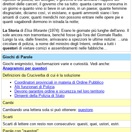
direttori delle carceri; il governo che sa tutto: quanta carne si consuma in
un giorno e quanto vino si beve in un anno, in un paese; quante femmine
disgraziate, diciamo così, vi esistano, e quanti ammoniti siano i loro
amanti di cuore; quanti mendichi non possono entrare nelle opere pie e
quanti vagabondi dormono in istrada la notte;
La Storia
di
Elsa Morante
(1974): Erano le giornate più lunghe dell'anno. Il
sole ancora non tramontava, benché fosse già l'ora del Giornale Radio.
Lungo la via, dalle finestre, arrivavano a spezzoni le ultime notizie: …una
circolare di polizia, a nome del ministro degli Interni, ordina a tutti i
questori
di vietare comizi e assembramenti nelle fabbriche…
Giochi di Parole
Giochi enigmistici, trasformazioni varie e curiosità. Vedi anche:
Anagrammi per questori
Definizioni da Cruciverba di cui è la soluzione
Coordinatori provinciali in materia di Ordine Pubblico
Alti funzionari di Polizia
Devono garantire ordine e sicurezza nel loro territorio
Dirigenti della Polizia di Stato
Cambi
Cambiando una lettera sola si può ottenere:
questore
.
Scarti
Scarti di lettere con resto non consecutivo: questi, quei, ustori, estri.
Parole con "questori"