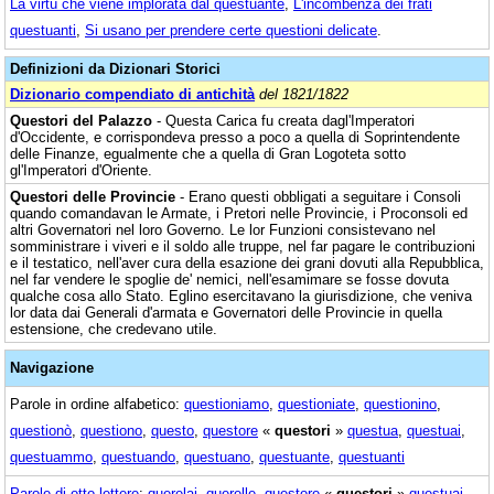
La virtù che viene implorata dal questuante
,
L'incombenza dei frati
questuanti
,
Si usano per prendere certe questioni delicate
.
Definizioni da Dizionari Storici
Dizionario compendiato di antichità
del 1821/1822
Questori del Palazzo
- Questa Carica fu creata dagl'Imperatori
d'Occidente, e corrispondeva presso a poco a quella di Soprintendente
delle Finanze, egualmente che a quella di Gran Logoteta sotto
gl'Imperatori d'Oriente.
Questori delle Provincie
- Erano questi obbligati a seguitare i Consoli
quando comandavan le Armate, i Pretori nelle Provincie, i Proconsoli ed
altri Governatori nel loro Governo. Le lor Funzioni consistevano nel
somministrare i viveri e il soldo alle truppe, nel far pagare le contribuzioni
e il testatico, nell'aver cura della esazione dei grani dovuti alla Repubblica,
nel far vendere le spoglie de' nemici, nell'esamimare se fosse dovuta
qualche cosa allo Stato. Eglino esercitavano la giurisdizione, che veniva
lor data dai Generali d'armata e Governatori delle Provincie in quella
estensione, che credevano utile.
Navigazione
Parole in ordine alfabetico:
questioniamo
,
questioniate
,
questionino
,
questionò
,
questiono
,
questo
,
questore
«
questori
»
questua
,
questuai
,
questuammo
,
questuando
,
questuano
,
questuante
,
questuanti
Parole di otto lettere
:
querelai
,
querelle
,
questore
«
questori
»
questuai
,