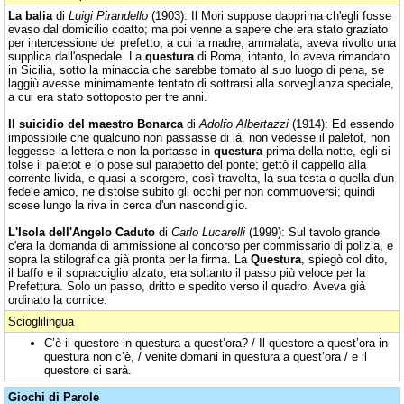
La balia
di
Luigi Pirandello
(1903): Il Mori suppose dapprima ch'egli fosse
evaso dal domicilio coatto; ma poi venne a sapere che era stato graziato
per intercessione del prefetto, a cui la madre, ammalata, aveva rivolto una
supplica dall'ospedale. La
questura
di Roma, intanto, lo aveva rimandato
in Sicilia, sotto la minaccia che sarebbe tornato al suo luogo di pena, se
laggiù avesse minimamente tentato di sottrarsi alla sorveglianza speciale,
a cui era stato sottoposto per tre anni.
Il suicidio del maestro Bonarca
di
Adolfo Albertazzi
(1914): Ed essendo
impossibile che qualcuno non passasse di là, non vedesse il paletot, non
leggesse la lettera e non la portasse in
questura
prima della notte, egli si
tolse il paletot e lo pose sul parapetto del ponte; gettò il cappello alla
corrente livida, e quasi a scorgere, così travolta, la sua testa o quella d'un
fedele amico, ne distolse subito gli occhi per non commuoversi; quindi
scese lungo la riva in cerca d'un nascondiglio.
L'Isola dell'Angelo Caduto
di
Carlo Lucarelli
(1999): Sul tavolo grande
c'era la domanda di ammissione al concorso per commissario di polizia, e
sopra la stilografica già pronta per la firma. La
Questura
, spiegò col dito,
il baffo e il sopracciglio alzato, era soltanto il passo più veloce per la
Prefettura. Solo un passo, dritto e spedito verso il quadro. Aveva già
ordinato la cornice.
Scioglilingua
C’è il questore in questura a quest’ora? / Il questore a quest’ora in
questura non c’è, / venite domani in questura a quest’ora / e il
questore ci sarà.
Giochi di Parole