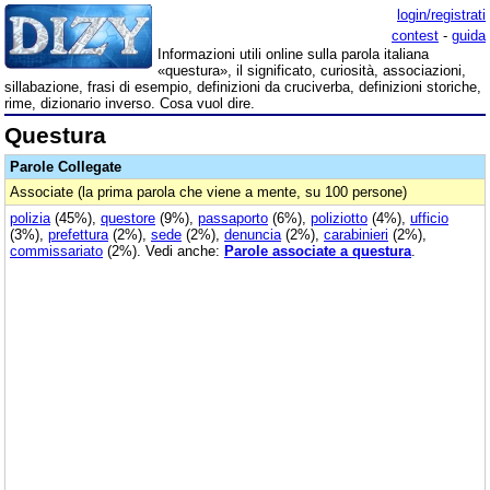
login/registrati
contest
-
guida
Informazioni utili online sulla parola italiana
«questura», il significato, curiosità, associazioni,
sillabazione, frasi di esempio, definizioni da cruciverba, definizioni storiche,
rime, dizionario inverso. Cosa vuol dire.
Questura
Parole Collegate
Associate (la prima parola che viene a mente, su 100 persone)
polizia
(45%),
questore
(9%),
passaporto
(6%),
poliziotto
(4%),
ufficio
(3%),
prefettura
(2%),
sede
(2%),
denuncia
(2%),
carabinieri
(2%),
commissariato
(2%). Vedi anche:
Parole associate a questura
.