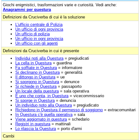
Giochi enigmistici, trasformazioni varie e curiosità. Vedi anche:
Anagrammi per questura
Definizioni da Cruciverba di cui è la soluzione
L'ufficio centrale di Polizia
Un ufficio di ogni provincia
Un ufficio di polizia
Un ufficio in ogni provincia
Un ufficio con gli agenti
Definizioni da Cruciverba in cui è presente
Individui noti alla Questura
= pregiudicati
La cella in Questura
= guardina
Fa soffiate in Questura
= informatore
Si declinano in Questura
= generalità
Il dittongo in Questura
= ue
Si sporgono in Questura
= denunce
Si richiede in Questura
= passaporto
Un locale della questura
= sala operativa
È uno che conta, in Questura
= vicecommissario
Si sporge in Questura
= denuncia
Un individuo noto alla Questura
= pregiudicato
Richiedono in Questura il permesso di soggiorno
= extracomunitari
In Questura c'è quella operativa
= sala
Viene aggiornato in questura
= schedario
Registri in questura
= mattinali
Lo rilascia la Questura
= porto d'armi
Cambi