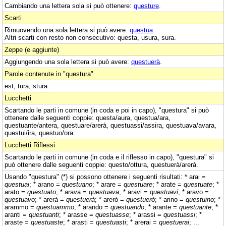
Cambiando una lettera sola si può ottenere:
questure
.
Scarti
Rimuovendo una sola lettera si può avere:
questua
.
Altri scarti con resto non consecutivo: questa, usura, sura.
Zeppe (e aggiunte)
Aggiungendo una sola lettera si può avere:
questuerà
.
Parole contenute in "questura"
est, tura, stura.
Lucchetti
Scartando le parti in comune (in coda e poi in capo), "questura" si può
ottenere dalle seguenti coppie: questa/aura, questua/ara,
questuante/antera, questuare/arerà, questuassi/assira, questuava/avara,
questui/ira, questuo/ora.
Lucchetti Riflessi
Scartando le parti in comune (in coda e il riflesso in capo), "questura" si
può ottenere dalle seguenti coppie: questo/ottura, questuerà/arerà.
Usando "questura" (*) si possono ottenere i seguenti risultati: * arai =
questuai
; * arano =
questuano
; * arare =
questuare
; * arate =
questuate
; *
arato =
questuato
; * arava =
questuava
; * aravi =
questuavi
; * aravo =
questuavo
; * arerà =
questuerà
; * arerò =
questuerò
; * arino =
questuino
; *
arammo =
questuammo
; * arando =
questuando
; * arante =
questuante
; *
aranti =
questuanti
; * arasse =
questuasse
; * arassi =
questuassi
; *
araste =
questuaste
; * arasti =
questuasti
; * arerai =
questuerai
; ...