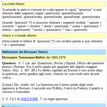
Lucchetti Alterni
Scartando le parti in comune (in coda oppure in capo), "questura" si può
ottenere dalle seguenti coppie: quei/sturai, queste/sturaste,
questi/sturasti, questa/turata, queste/turate, questi/turati, questo/turato.
Usando "questura" (*) si possono ottenere i seguenti risultati: * queste =
sturaste
; * questi =
sturasti
; * arerà =
questuare
; * avara =
questuava
; *
antera =
questuante
; * assira =
questuassi
; * inia =
questurini
.
Intarsi e sciarade alterne
Intrecciando le lettere di "questura" (*) con un'altra parola si può ottenere:
* ei =
questuerai
.
Definizioni da Dizionari Storici
Dizionario Tommaseo-Bellini
del 1865-1879
Questura
- S. f. Lat. aur. Quaestura. (Arche.) Dignità, Uffizio del questore
presso i Romani. Era il primo grado per giugnere alle dignità maggiori.
Salvin. Disc. 1. 367. (M.) Fu delitto capitale ad Erennio il non avere dopo
la questura, primo gradino agli onori, chiesta ne' suoi molti anni alcuna
carica…
[Camp.] Diz. maritt. mil. La Questura era il primo grado degli onori
appresso ai Romani; il secondo era l'Edilità, il terzo la Pretura; il quarto e
sommo il Consolato.
2. V. il § 2 di
QUESTORE
. T. La regia questura.