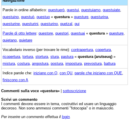
Navigazione
Parole in ordine alfabetico:
questuerò
,
questui
,
questuiamo
,
questuiate
,
questuino
,
questuò
,
questuo
«
questura
»
questure
,
questurina
,
questurine
,
questurini
,
questurino
,
quetzal
,
qui
Parole di otto lettere
:
questore
,
questori
,
questuai
«
questura
»
questure
,
quietano
,
quietare
Vocabolario inverso (per trovare le rime):
contrapertura
,
copertura
,
ricopertura
,
tortura
,
stortura
,
stura
,
pastura
«
questura (arutseuq)
»
mistura
,
costura
,
angostura
,
postura
,
impostura
,
prevostura
,
battura
Indice parole che:
iniziano con Q
,
con QU
,
parole che iniziano con QUE
,
finiscono con A
Commenti sulla voce «questura»
|
sottoscrizione
Scrivi un commento
I commenti devono essere in tema, costruttivi ed usare un linguaggio
decoroso. Non sono ammessi commenti "fotocopia" o in maiuscolo.
Per inserire un commento effettua il
login
.