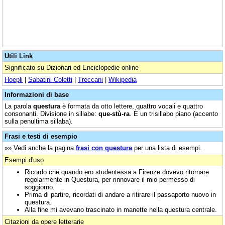
Utili Link
Significato su Dizionari ed Enciclopedie online
Hoepli
|
Sabatini Coletti
|
Treccani
|
Wikipedia
Informazioni di base
La parola
questura
è formata da otto lettere, quattro vocali e quattro
consonanti. Divisione in sillabe:
que-stù-ra
. È un trisillabo piano (accento
sulla penultima sillaba).
Frasi e testi di esempio
»» Vedi anche la pagina
frasi con questura
per una lista di esempi.
Esempi d'uso
Ricordo che quando ero studentessa a Firenze dovevo ritornare
regolarmente in Questura, per rinnovare il mio permesso di
soggiorno.
Prima di partire, ricordati di andare a ritirare il passaporto nuovo in
questura.
Alla fine mi avevano trascinato in manette nella questura centrale.
Citazioni da opere letterarie