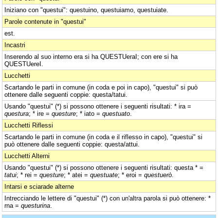
Iniziano con "questui": questuino, questuiamo, questuiate.
Parole contenute in "questui"
est.
Incastri
Inserendo al suo interno era si ha QUESTUeraI; con ere si ha
QUESTUereI.
Lucchetti
Scartando le parti in comune (in coda e poi in capo), "questui" si può
ottenere dalle seguenti coppie: questa/tatui.
Usando "questui" (*) si possono ottenere i seguenti risultati: * ira =
questura
; * ire =
questure
; * iato =
questuato
.
Lucchetti Riflessi
Scartando le parti in comune (in coda e il riflesso in capo), "questui" si
può ottenere dalle seguenti coppie: questa/attui.
Lucchetti Alterni
Usando "questui" (*) si possono ottenere i seguenti risultati: questa * =
tatui
; * rei =
questure
; * atei =
questuate
; * eroi =
questuerò
.
Intarsi e sciarade alterne
Intrecciando le lettere di "questui" (*) con un'altra parola si può ottenere: *
rna =
questurina
.