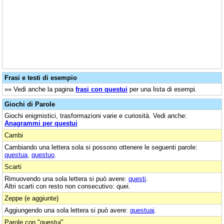
Frasi e testi di esempio
»» Vedi anche la pagina
frasi con questui
per una lista di esempi.
Giochi di Parole
Giochi enigmistici, trasformazioni varie e curiosità. Vedi anche:
Anagrammi per questui
Cambi
Cambiando una lettera sola si possono ottenere le seguenti parole:
questua
,
questuo
.
Scarti
Rimuovendo una sola lettera si può avere:
questi
.
Altri scarti con resto non consecutivo: quei.
Zeppe (e aggiunte)
Aggiungendo una sola lettera si può avere:
questuai
.
Parole con "questui"