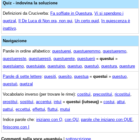
Quiz - indovina la soluzione
Definizioni da Cruciverba:
Fa soffiate in Questura
,
Vi si spendono i
quetzal
,
Il De Luca di Non ora, non qui
,
Un certo quid
,
In quiescenza è
inattivo
.
Navigazione
Parole in ordine alfabetico:
questuerei
,
questueremmo
,
questueremo
,
questuereste
,
questueresti
,
questuerete
,
questuerò
«
questui
»
questuiamo
,
questuiate
,
questuino
,
questuo
,
questuò
,
questura
,
questure
Parole di sette lettere
:
quesiti
,
quesito
,
questua
«
questui
»
questuo
,
questuò
,
quetzal
Vocabolario inverso (per trovare le rime):
costituì
,
precostituì
,
ricostituì
,
prostituì
,
sostituì
,
accentui
,
intuì
«
questui (iutseuq)
»
costui
,
attui
,
pattuì
,
eccettui
,
effettui
,
fluttui
,
mutui
Indice parole che:
iniziano con Q
,
con QU
,
parole che iniziano con QUE
,
finiscono con I
Commenti sulla voce «questui»
|
sottoscrizione