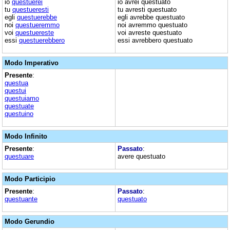
io
questuerei
io avrei questuato
tu
questueresti
tu avresti questuato
egli
questuerebbe
egli avrebbe questuato
noi
questueremmo
noi avremmo questuato
voi
questuereste
voi avreste questuato
essi
questuerebbero
essi avrebbero questuato
Modo Imperativo
Presente
:
questua
questui
questuiamo
questuate
questuino
Modo Infinito
Presente
:
Passato
:
questuare
avere questuato
Modo Participio
Presente
:
Passato
:
questuante
questuato
Modo Gerundio