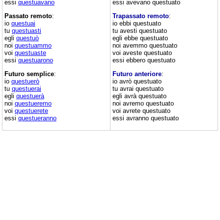
essi
questuavano
essi avevano questuato
Passato remoto
:
Trapassato remoto
:
io
questuai
io ebbi questuato
tu
questuasti
tu avesti questuato
egli
questuò
egli ebbe questuato
noi
questuammo
noi avemmo questuato
voi
questuaste
voi aveste questuato
essi
questuarono
essi ebbero questuato
Futuro semplice
:
Futuro anteriore
:
io
questuerò
io avrò questuato
tu
questuerai
tu avrai questuato
egli
questuerà
egli avrà questuato
noi
questueremo
noi avremo questuato
voi
questuerete
voi avrete questuato
essi
questueranno
essi avranno questuato