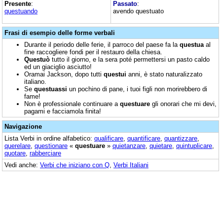
Presente
:
Passato
:
questuando
avendo questuato
Frasi di esempio delle forme verbali
Durante il periodo delle ferie, il parroco del paese fa la
questua
al
fine raccogliere fondi per il restauro della chiesa.
Questuò
tutto il giorno, e la sera poté permettersi un pasto caldo
ed un giaciglio asciutto!
Oramai Jackson, dopo tutti
questui
anni, è stato naturalizzato
italiano.
Se
questuassi
un pochino di pane, i tuoi figli non morirebbero di
fame!
Non è professionale continuare a
questuare
gli onorari che mi devi,
pagami e facciamola finita!
Navigazione
Lista Verbi in ordine alfabetico:
qualificare
,
quantificare
,
quantizzare
,
querelare
,
questionare
«
questuare
»
quietanzare
,
quietare
,
quintuplicare
,
quotare
,
rabberciare
Vedi anche:
Verbi che iniziano con Q
,
Verbi Italiani