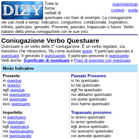
Tutte le
login/registrati
forme
contest
-
guida
verbali di
questuare con frasi di esempio. La coniugazione
nei vari modi e tempi: indicativo, congiuntivo, condizionale, imperativo,
infinito, participio, gerundio. Presente, passato, trapassato e futuro. Verbo
italiano della prima coniugazione con le sue voci.
Coniugazione Verbo Questuare
Questuare
è un verbo della 1ª coniugazione. È un verbo regolare, sia
transitivo che intransitivo. Ha come ausiliare
avere
. Il participio passato è
questuato
. Il gerundio è
questuando
. Il participio presente è
questuante
.
Vedi anche:
Significato di questuare
e
Frasi di esempio con questuare
.
Modo Indicativo
Presente
:
Passato Prossimo
:
io
questuo
io ho questuato
tu
questui
tu hai questuato
egli
questua
egli ha questuato
noi
questuiamo
noi abbiamo questuato
voi
questuate
voi avete questuato
essi
questuano
essi hanno questuato
Imperfetto
:
Trapassato prossimo
:
io
questuavo
io avevo questuato
tu
questuavi
tu avevi questuato
egli
questuava
egli aveva questuato
noi
questuavamo
noi avevamo questuato
voi
questuavate
voi avevate questuato