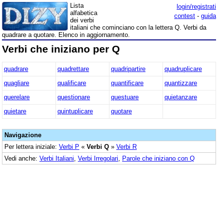
Lista
login/registrati
alfabetica
contest
-
guida
dei verbi
italiani che cominciano con la lettera Q. Verbi da
quadrare a quotare. Elenco in aggiornamento.
Verbi che iniziano per Q
quadrare
quadrettare
quadripartire
quadruplicare
quagliare
qualificare
quantificare
quantizzare
querelare
questionare
questuare
quietanzare
quietare
quintuplicare
quotare
Navigazione
Per lettera iniziale:
Verbi P
«
Verbi Q
»
Verbi R
Vedi anche:
Verbi Italiani
,
Verbi Irregolari
,
Parole che iniziano con Q