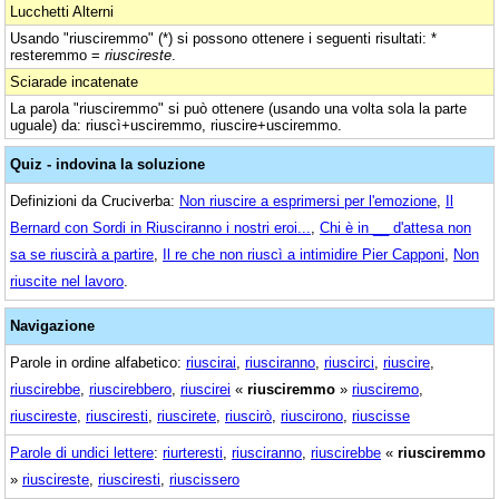
Lucchetti Alterni
Usando "riusciremmo" (*) si possono ottenere i seguenti risultati: *
resteremmo =
riuscireste
.
Sciarade incatenate
La parola "riusciremmo" si può ottenere (usando una volta sola la parte
uguale) da: riuscì+usciremmo, riuscire+usciremmo.
Quiz - indovina la soluzione
Definizioni da Cruciverba:
Non riuscire a esprimersi per l'emozione
,
Il
Bernard con Sordi in Riusciranno i nostri eroi...
,
Chi è in __ d'attesa non
sa se riuscirà a partire
,
Il re che non riuscì a intimidire Pier Capponi
,
Non
riuscite nel lavoro
.
Navigazione
Parole in ordine alfabetico:
riuscirai
,
riusciranno
,
riuscirci
,
riuscire
,
riuscirebbe
,
riuscirebbero
,
riuscirei
«
riusciremmo
»
riusciremo
,
riuscireste
,
riusciresti
,
riuscirete
,
riuscirò
,
riuscirono
,
riuscisse
Parole di undici lettere
:
riurteresti
,
riusciranno
,
riuscirebbe
«
riusciremmo
»
riuscireste
,
riusciresti
,
riuscissero