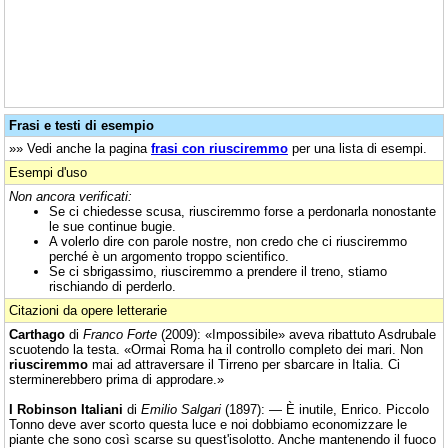
Frasi e testi di esempio
»» Vedi anche la pagina
frasi con riusciremmo
per una lista di esempi.
Esempi d'uso
Non ancora verificati:
Se ci chiedesse scusa, riusciremmo forse a perdonarla nonostante
le sue continue bugie.
A volerlo dire con parole nostre, non credo che ci riusciremmo
perché è un argomento troppo scientifico.
Se ci sbrigassimo, riusciremmo a prendere il treno, stiamo
rischiando di perderlo.
Citazioni da opere letterarie
Carthago
di
Franco Forte
(2009): «Impossibile» aveva ribattuto Asdrubale
scuotendo la testa. «Ormai Roma ha il controllo completo dei mari. Non
riusciremmo
mai ad attraversare il Tirreno per sbarcare in Italia. Ci
sterminerebbero prima di approdare.»
I Robinson Italiani
di
Emilio Salgari
(1897): — È inutile, Enrico. Piccolo
Tonno deve aver scorto questa luce e noi dobbiamo economizzare le
piante che sono così scarse su quest'isolotto. Anche mantenendo il fuoco