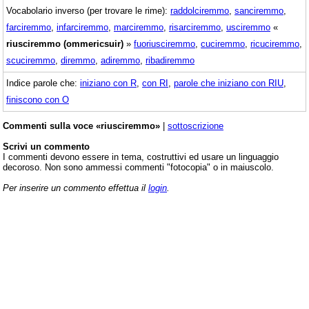
Vocabolario inverso (per trovare le rime):
raddolciremmo
,
sanciremmo
,
farciremmo
,
infarciremmo
,
marciremmo
,
risarciremmo
,
usciremmo
«
riusciremmo (ommericsuir)
»
fuoriusciremmo
,
cuciremmo
,
ricuciremmo
,
scuciremmo
,
diremmo
,
adiremmo
,
ribadiremmo
Indice parole che:
iniziano con R
,
con RI
,
parole che iniziano con RIU
,
finiscono con O
Commenti sulla voce «riusciremmo»
|
sottoscrizione
Scrivi un commento
I commenti devono essere in tema, costruttivi ed usare un linguaggio
decoroso. Non sono ammessi commenti "fotocopia" o in maiuscolo.
Per inserire un commento effettua il
login
.