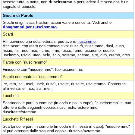
acceso tutta la notte, non
riusciremmo
a persuadere il mozzo che è un
segnale di pericolo.
Giochi di Parole
Giochi enigmistici, trasformazioni varie e curiosità. Vedi anche:
Anagrammi per riusciremmo
Scarti
Rimuovendo una sola lettera si può avere:
riusciremo
.
Altri scarti con resto non consecutivo: riuscirò, riuscimmo, riusi, riuso,
risciò, risi, rise, riso, ricreo, rimo, rusco, remo, usciremo, uscirò,
uscimmo, uscio, ureo, scie, scio, scremo, scemo, sire, ciro, cremo, creo.
Parole con "riusciremmo"
Finiscono con "riusciremmo": fuoriusciremmo.
Parole contenute in "riusciremmo"
ire, rem, sci, usci, uscir, riuscì, uscire, riuscire, usciremmo. Contenute
all'inverso: eri, ics, sui, meri.
Lucchetti
Scartando le parti in comune (in coda e poi in capo), "riusciremmo" si può
ottenere dalle seguenti coppie: riuscireste/resteremmo,
riuscireste/stemmo.
Lucchetti Riflessi
Scartando le parti in comune (in coda e il riflesso in capo), "riusciremmo"
si può ottenere dalle seguenti coppie: riusciva/avremmo.