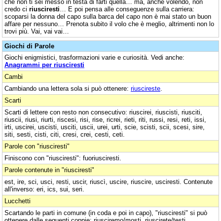
che non ti sei messo in testa di farti quella… ma, anche volendo, non
credo ci
riusciresti
… E poi pensa alle conseguenze sulla carriera:
scoparsi la donna del capo sulla barca del capo non è mai stato un buon
affare per nessuno… Prenota subito il volo che è meglio, altrimenti non lo
trovi più. Vai, vai vai…
Giochi di Parole
Giochi enigmistici, trasformazioni varie e curiosità. Vedi anche:
Anagrammi per riusciresti
Cambi
Cambiando una lettera sola si può ottenere:
riuscireste
.
Scarti
Scarti di lettere con resto non consecutivo: riuscirei, riuscisti, riusciti,
riuscii, riusi, riurti, riscesi, risi, rise, ricrei, rieti, riti, russi, resi, reti, issi,
irti, uscirei, uscisti, usciti, uscii, urei, urti, scie, scisti, scii, scesi, sire,
siti, sesti, cisti, citi, cresi, crei, cesti, ceti.
Parole con "riusciresti"
Finiscono con "riusciresti": fuoriusciresti.
Parole contenute in "riusciresti"
est, ire, sci, usci, resti, uscir, riuscì, uscire, riuscire, usciresti. Contenute
all'inverso: eri, ics, sui, seri.
Lucchetti
Scartando le parti in comune (in coda e poi in capo), "riusciresti" si può
ottenere dalle seguenti coppie: riusciremo/mosti, riuscirete/testi.