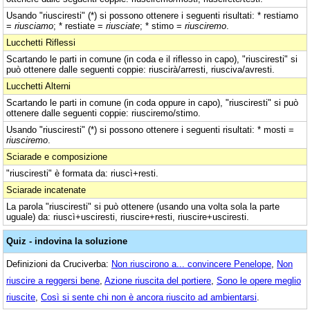
Usando "riusciresti" (*) si possono ottenere i seguenti risultati: * restiamo
=
riusciamo
; * restiate =
riusciate
; * stimo =
riusciremo
.
Lucchetti Riflessi
Scartando le parti in comune (in coda e il riflesso in capo), "riusciresti" si
può ottenere dalle seguenti coppie: riuscirà/arresti, riusciva/avresti.
Lucchetti Alterni
Scartando le parti in comune (in coda oppure in capo), "riusciresti" si può
ottenere dalle seguenti coppie: riusciremo/stimo.
Usando "riusciresti" (*) si possono ottenere i seguenti risultati: * mosti =
riusciremo
.
Sciarade e composizione
"riusciresti" è formata da: riuscì+resti.
Sciarade incatenate
La parola "riusciresti" si può ottenere (usando una volta sola la parte
uguale) da: riuscì+usciresti, riuscire+resti, riuscire+usciresti.
Quiz - indovina la soluzione
Definizioni da Cruciverba:
Non riuscirono a... convincere Penelope
,
Non
riuscire a reggersi bene
,
Azione riuscita del portiere
,
Sono le opere meglio
riuscite
,
Così si sente chi non è ancora riuscito ad ambientarsi
.