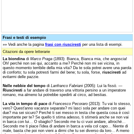
Frasi e testi di esempio
»» Vedi anche la pagina
frasi con riusciresti
per una lista di esempi.
Citazioni da opere letterarie
La biondina
di
Marco Praga
(1893): Bianca, Bianca mia, che angoscia!
Oh! perché non sei qui, accanto a me? Perché non mi sei vicina, in
questo momento terribile della mia vita? Da te sola potrei avere una parola
di conforto; tu sola potresti farmi del bene; tu sola, forse,
riusciresti
ad
evitarmi delle pazzie.
Nelle nebbie del tempo
di
Lanfranco Fabriani
(2005): Lui la fissò. —
Riusciresti
a far andare di traverso una vittoria persino a un imperatore
romano, ma almeno lui potrebbe spedirti al circo, ad bestias.
La vita in tempo di pace
di
Francesco Pecoraro
(2013): Tu vai lo stesso,
vero? Quest'anno vacanze separate? mi lasci sola per andare con quei
due? ma sei sicuro? Perché ti sei messo in testa che questa cosa è così
importante per te? Se quello ti stima adesso, ti stimerà anche se non vai
in barca con lui… O sbaglio? Secondo me tu ci vuoi andare, altroché…
Secondo me ti piace l'idea di andare in barca a vela col capo… Niente di
male, basta che poi non vieni a dirmi che tu sei diverso da loro… A meno