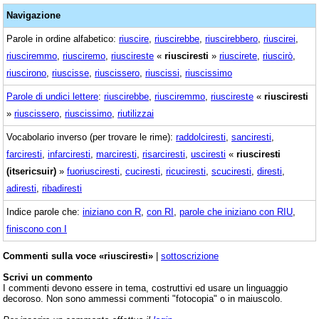
Navigazione
Parole in ordine alfabetico:
riuscire
,
riuscirebbe
,
riuscirebbero
,
riuscirei
,
riusciremmo
,
riusciremo
,
riuscireste
«
riusciresti
»
riuscirete
,
riuscirò
,
riuscirono
,
riuscisse
,
riuscissero
,
riuscissi
,
riuscissimo
Parole di undici lettere
:
riuscirebbe
,
riusciremmo
,
riuscireste
«
riusciresti
»
riuscissero
,
riuscissimo
,
riutilizzai
Vocabolario inverso (per trovare le rime):
raddolciresti
,
sanciresti
,
farciresti
,
infarciresti
,
marciresti
,
risarciresti
,
usciresti
«
riusciresti
(itsericsuir)
»
fuoriusciresti
,
cuciresti
,
ricuciresti
,
scuciresti
,
diresti
,
adiresti
,
ribadiresti
Indice parole che:
iniziano con R
,
con RI
,
parole che iniziano con RIU
,
finiscono con I
Commenti sulla voce «riusciresti»
|
sottoscrizione
Scrivi un commento
I commenti devono essere in tema, costruttivi ed usare un linguaggio
decoroso. Non sono ammessi commenti "fotocopia" o in maiuscolo.