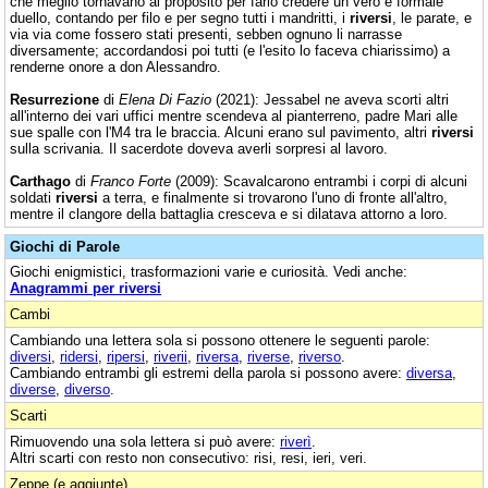
che meglio tornavano al proposito per farlo credere un vero e formale
duello, contando per filo e per segno tutti i mandritti, i
riversi
, le parate, e
via via come fossero stati presenti, sebben ognuno li narrasse
diversamente; accordandosi poi tutti (e l'esito lo faceva chiarissimo) a
renderne onore a don Alessandro.
Resurrezione
di
Elena Di Fazio
(2021): Jessabel ne aveva scorti altri
all'interno dei vari uffici mentre scendeva al pianterreno, padre Mari alle
sue spalle con l'M4 tra le braccia. Alcuni erano sul pavimento, altri
riversi
sulla scrivania. Il sacerdote doveva averli sorpresi al lavoro.
Carthago
di
Franco Forte
(2009): Scavalcarono entrambi i corpi di alcuni
soldati
riversi
a terra, e finalmente si trovarono l'uno di fronte all'altro,
mentre il clangore della battaglia cresceva e si dilatava attorno a loro.
Giochi di Parole
Giochi enigmistici, trasformazioni varie e curiosità. Vedi anche:
Anagrammi per riversi
Cambi
Cambiando una lettera sola si possono ottenere le seguenti parole:
diversi
,
ridersi
,
ripersi
,
riverii
,
riversa
,
riverse
,
riverso
.
Cambiando entrambi gli estremi della parola si possono avere:
diversa
,
diverse
,
diverso
.
Scarti
Rimuovendo una sola lettera si può avere:
riverì
.
Altri scarti con resto non consecutivo: risi, resi, ieri, veri.
Zeppe (e aggiunte)