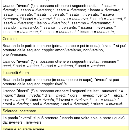
Usando "riversi" (*) si possono ottenere i seguenti risultati: * issai =
riversai
; * issano =
riversano
; * issare =
riversare
; * issata =
riversata
; *
issate =
riversate
; * issati =
riversati
; * issato =
riversato
; * issava =
riversava
; * issavi =
riversavi
; * issavo =
riversavo
; * isserà =
riverserà
; *
isserò =
riverserò
; * issino =
riversino
; * issammo =
riversammo
; *
issando =
riversando
; * issante =
riversante
; * issarsi =
riversarsi
; *
issasse =
riversasse
; * issassi =
riversassi
; * issaste =
riversaste
; ...
Cerniere
Scartando le parti in comune (prima in capo e poi in coda), "riversi" si può
ottenere dalle seguenti coppie: amori/versiamo, nori/versino,
oneri/versione.
Usando "riversi" (*) si possono ottenere i seguenti risultati: versione * =
oneri
; * nori =
versino
; * amori =
versiamo
; * oneri =
versione
.
Lucchetti Alterni
Scartando le parti in comune (in coda oppure in capo), "riversi" si può
ottenere dalle seguenti coppie: riverì/sii.
Usando "riversi" (*) si possono ottenere i seguenti risultati: muoversi * =
muori
; * darsi =
riveda
; * dirsi =
rivedi
; * dorsi =
rivedo
; riverito * =
ritorsi
; *
rasi =
riverrà
; * storsi =
rivesto
; * lavarsi =
rivelava
; * irosi =
riverirò
; *
ritorsi =
riverito
; * atei =
riversate
; * eroi =
riverserò
; * stirarsi =
rivestirà
.
Sciarade incatenate
La parola "riversi" si può ottenere (usando una volta sola la parte uguale)
da: rive+ersi, rive+versi.
Intarsi e sciarade alterne