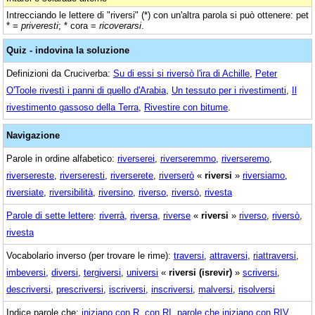
Intrecciando le lettere di "riversi" (*) con un'altra parola si può ottenere: pet
* =
priveresti
; * cora =
ricoverarsi
.
Quiz - indovina la soluzione
Definizioni da Cruciverba:
Su di essi si riversò l'ira di Achille
,
Peter
O'Toole rivestì i panni di quello d'Arabia
,
Un tessuto per i rivestimenti
,
Il
rivestimento gassoso della Terra
,
Rivestire con bitume
.
Navigazione
Parole in ordine alfabetico:
riverserei
,
riverseremmo
,
riverseremo
,
riversereste
,
riverseresti
,
riverserete
,
riverserò
«
riversi
»
riversiamo
,
riversiate
,
riversibilità
,
riversino
,
riverso
,
riversò
,
rivesta
Parole di sette lettere
:
riverrà
,
riversa
,
riverse
«
riversi
»
riverso
,
riversò
,
rivesta
Vocabolario inverso (per trovare le rime):
traversi
,
attraversi
,
riattraversi
,
imbeversi
,
diversi
,
tergiversi
,
universi
«
riversi (isrevir)
»
scriversi
,
descriversi
,
prescriversi
,
iscriversi
,
inscriversi
,
malversi
,
risolversi
Indice parole che:
iniziano con R
,
con RI
,
parole che iniziano con RIV
,