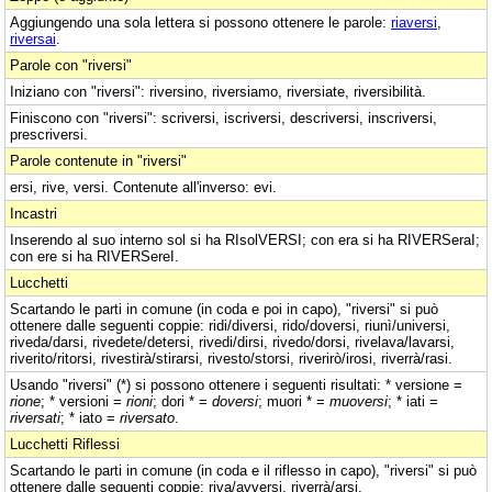
Aggiungendo una sola lettera si possono ottenere le parole:
riaversi
,
riversai
.
Parole con "riversi"
Iniziano con "riversi": riversino, riversiamo, riversiate, riversibilità.
Finiscono con "riversi": scriversi, iscriversi, descriversi, inscriversi,
prescriversi.
Parole contenute in "riversi"
ersi, rive, versi. Contenute all'inverso: evi.
Incastri
Inserendo al suo interno sol si ha RIsolVERSI; con era si ha RIVERSeraI;
con ere si ha RIVERSereI.
Lucchetti
Scartando le parti in comune (in coda e poi in capo), "riversi" si può
ottenere dalle seguenti coppie: ridi/diversi, rido/doversi, riunì/universi,
riveda/darsi, rivedete/detersi, rivedi/dirsi, rivedo/dorsi, rivelava/lavarsi,
riverito/ritorsi, rivestirà/stirarsi, rivesto/storsi, riverirò/irosi, riverrà/rasi.
Usando "riversi" (*) si possono ottenere i seguenti risultati: * versione =
rione
; * versioni =
rioni
; dori * =
doversi
; muori * =
muoversi
; * iati =
riversati
; * iato =
riversato
.
Lucchetti Riflessi
Scartando le parti in comune (in coda e il riflesso in capo), "riversi" si può
ottenere dalle seguenti coppie: riva/avversi, riverrà/arsi.