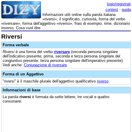
login/registrati
contest
-
guida
Informazioni utili online sulla parola italiana
«riversi», il significato, curiosità, forma del verbo
«riversare», forma dell'aggettivo «riverso», frasi di esempio, rime, dizionario
inverso. Cosa vuol dire.
Riversi
Forma verbale
Riversi
è una forma del verbo
riversare
(seconda persona singolare
dell'indicativo presente; prima, seconda e terza persona singolare del
congiuntivo presente; terza persona singolare dell'imperativo presente).
Vedi anche:
Coniugazione di riversare
.
Forma di un Aggettivo
"riversi" è il maschile plurale dell'aggettivo qualificativo
riverso
.
Informazioni di base
La parola
riversi
è formata da sette lettere, tre vocali e quattro
consonanti.