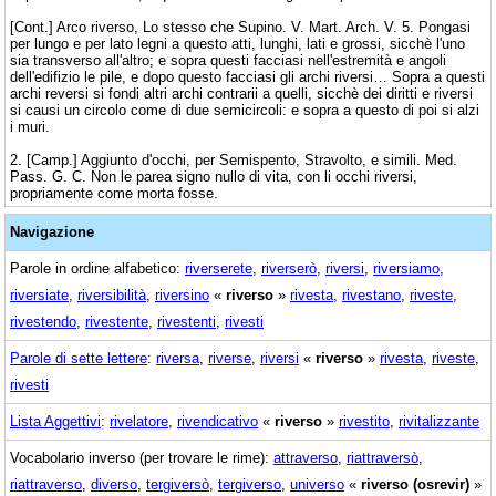
[Cont.] Arco riverso, Lo stesso che Supino. V. Mart. Arch. V. 5. Pongasi
per lungo e per lato legni a questo atti, lunghi, lati e grossi, sicchè l'uno
sia transverso all'altro; e sopra questi facciasi nell'estremità e angoli
dell'edifizio le pile, e dopo questo facciasi gli archi riversi… Sopra a questi
archi reversi si fondi altri archi contrarii a quelli, sicchè dei diritti e riversi
si causi un circolo come di due semicircoli: e sopra a questo di poi si alzi
i muri.
2. [Camp.] Aggiunto d'occhi, per Semispento, Stravolto, e simili. Med.
Pass. G. C. Non le parea signo nullo di vita, con li occhi riversi,
propriamente come morta fosse.
Navigazione
Parole in ordine alfabetico:
riverserete
,
riverserò
,
riversi
,
riversiamo
,
riversiate
,
riversibilità
,
riversino
«
riverso
»
rivesta
,
rivestano
,
riveste
,
rivestendo
,
rivestente
,
rivestenti
,
rivesti
Parole di sette lettere
:
riversa
,
riverse
,
riversi
«
riverso
»
rivesta
,
riveste
,
rivesti
Lista Aggettivi
:
rivelatore
,
rivendicativo
«
riverso
»
rivestito
,
rivitalizzante
Vocabolario inverso (per trovare le rime):
attraverso
,
riattraversò
,
riattraverso
,
diverso
,
tergiversò
,
tergiverso
,
universo
«
riverso (osrevir)
»