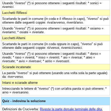
Usando "riverso" (*) si possono ottenere i seguenti risultati: * sonici =
rivernici
.
Lucchetti Riflessi
Scartando le parti in comune (in coda e il riflesso in capo), "riverso" si può
ottenere dalle seguenti coppie: riva/avverso, riverrà/arso.
Usando "riverso" (*) si possono ottenere i seguenti risultati: * osiamo =
riveriamo
; * osiate =
riveriate
.
Lucchetti Alterni
Scartando le parti in comune (in coda oppure in capo), "riverso" si può
ottenere dalle seguenti coppie: rii/versoi, rivernici/sonici.
Usando "riverso" (*) si possono ottenere i seguenti risultati: * dorso =
rivedo
; * raso =
riverrà
; * iroso =
riverirò
; * aio =
riversai
; * ateo =
riversate
; * avio =
riversavi
; * astio =
riversasti
.
Sciarade incatenate
La parola "riverso" si può ottenere (usando una volta sola la parte uguale)
da: rive+verso.
Intarsi e sciarade alterne
Intrecciando le lettere di "riverso" (*) con un'altra parola si può ottenere: *
arno =
riversarono
.
Quiz - indovina la soluzione
Definizioni da Cruciverba:
Riveste la parte dorsale terminale delle dita
,