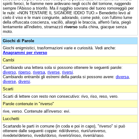
spiriti feroci, le fiamme nere ardevano negli occhi del torrione, ruggendo
sempre l'Abisso a trionfo. Ma il rugghio sovrano del tuono romoreggiò per
le nubi: «NON TENTARE IL SIGNORE IDDIO TUO.» Benedetto levò al
cielo il viso e le mani congiunte, adorando, come poté, con l'ultimo lume
della offuscata coscienza, vacillò, allargò le braccia, afferrò l'aria, piegò
lentamente all'indietro, stramazzò
riverso
sulla china, giacque senza
moto.
Giochi di Parole
Giochi enigmistici, trasformazioni varie e curiosità. Vedi anche:
Anagrammi per riverso
Cambi
Cambiando una lettera sola si possono ottenere le seguenti parole:
diverso
,
riperso
,
riversa
,
riverse
,
riversi
.
Cambiando entrambi gli estremi della parola si possono avere:
diversa
,
diverse
,
diversi
.
Scarti
Scarti di lettere con resto non consecutivo: rivo, riso, reso, vero.
Parole contenute in "riverso"
rive, verso. Contenute all'inverso: evi.
Lucchetti
Scartando le parti in comune (in coda e poi in capo), "riverso" si può
ottenere dalle seguenti coppie: ridi/diverso, riunì/universo,
rivedete/deterso, rivedo/dorso, riverirò/iroso, riverrà/raso.