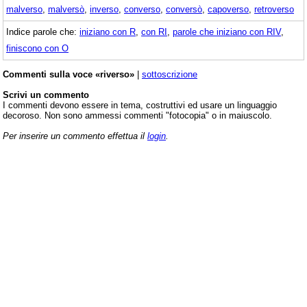
malverso
,
malversò
,
inverso
,
converso
,
conversò
,
capoverso
,
retroverso
Indice parole che:
iniziano con R
,
con RI
,
parole che iniziano con RIV
,
finiscono con O
Commenti sulla voce «riverso»
|
sottoscrizione
Scrivi un commento
I commenti devono essere in tema, costruttivi ed usare un linguaggio
decoroso. Non sono ammessi commenti "fotocopia" o in maiuscolo.
Per inserire un commento effettua il
login
.