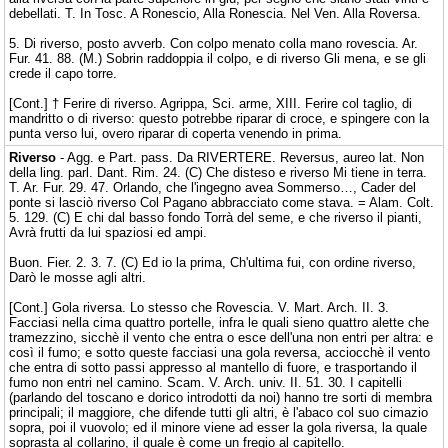
debellati. T. In Tosc. A Ronescio, Alla Ronescia. Nel Ven. Alla Roversa.
5. Di riverso, posto avverb. Con colpo menato colla mano rovescia. Ar.
Fur. 41. 88. (M.) Sobrin raddoppia il colpo, e di riverso Gli mena, e se gli
crede il capo torre.
[Cont.] † Ferire di riverso. Agrippa, Sci. arme, XIII. Ferire col taglio, di
mandritto o di riverso: questo potrebbe riparar di croce, e spingere con la
punta verso lui, overo riparar di coperta venendo in prima.
Riverso
- Agg. e Part. pass. Da RIVERTERE. Reversus, aureo lat. Non
della ling. parl. Dant. Rim. 24. (C) Che disteso e riverso Mi tiene in terra.
T. Ar. Fur. 29. 47. Orlando, che l'ingegno avea Sommerso…, Cader del
ponte si lasciò riverso Col Pagano abbracciato come stava. = Alam. Colt.
5. 129. (C) E chi dal basso fondo Torrà del seme, e che riverso il pianti,
Avrà frutti da lui spaziosi ed ampi.
Buon. Fier. 2. 3. 7. (C) Ed io la prima, Ch'ultima fui, con ordine riverso,
Darò le mosse agli altri.
[Cont.] Gola riversa. Lo stesso che Rovescia. V. Mart. Arch. II. 3.
Facciasi nella cima quattro portelle, infra le quali sieno quattro alette che
tramezzino, sicchè il vento che entra o esce dell'una non entri per altra: e
così il fumo; e sotto queste facciasi una gola reversa, acciocchè il vento
che entra di sotto passi appresso al mantello di fuore, e trasportando il
fumo non entri nel camino. Scam. V. Arch. univ. II. 51. 30. I capitelli
(parlando del toscano e dorico introdotti da noi) hanno tre sorti di membra
principali; il maggiore, che difende tutti gli altri, è l'abaco col suo cimazio
sopra, poi il vuovolo; ed il minore viene ad esser la gola riversa, la quale
soprasta al collarino, il quale è come un fregio al capitello.