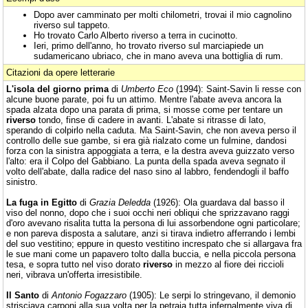
Dopo aver camminato per molti chilometri, trovai il mio cagnolino
riverso sul tappeto.
Ho trovato Carlo Alberto riverso a terra in cucinotto.
Ieri, primo dell'anno, ho trovato riverso sul marciapiede un
sudamericano ubriaco, che in mano aveva una bottiglia di rum.
Citazioni da opere letterarie
L'isola del giorno prima
di
Umberto Eco
(1994): Saint-Savin li resse con
alcune buone parate, poi fu un attimo. Mentre l'abate aveva ancora la
spada alzata dopo una parata di prima, si mosse come per tentare un
riverso
tondo, finse di cadere in avanti. L'abate si ritrasse di lato,
sperando di colpirlo nella caduta. Ma Saint-Savin, che non aveva perso il
controllo delle sue gambe, si era già rialzato come un fulmine, dandosi
forza con la sinistra appoggiata a terra, e la destra aveva guizzato verso
l'alto: era il Colpo del Gabbiano. La punta della spada aveva segnato il
volto dell'abate, dalla radice del naso sino al labbro, fendendogli il baffo
sinistro.
La fuga in Egitto
di
Grazia Deledda
(1926): Ola guardava dal basso il
viso del nonno, dopo che i suoi occhi neri obliqui che sprizzavano raggi
d'oro avevano risalita tutta la persona di lui assorbendone ogni particolare;
e non pareva disposta a salutare, anzi si tirava indietro afferrando i lembi
del suo vestitino; eppure in questo vestitino increspato che si allargava fra
le sue mani come un papavero tolto dalla buccia, e nella piccola persona
tesa, e sopra tutto nel viso dorato
riverso
in mezzo al fiore dei riccioli
neri, vibrava un'offerta irresistibile.
Il Santo
di
Antonio Fogazzaro
(1905): Le serpi lo stringevano, il demonio
strisciava carponi alla sua volta per la petraia tutta infernalmente viva di