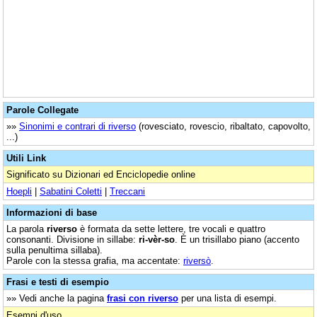
Parole Collegate
»»
Sinonimi e contrari di riverso
(rovesciato, rovescio, ribaltato, capovolto,
...)
Utili Link
Significato su Dizionari ed Enciclopedie online
Hoepli
|
Sabatini Coletti
|
Treccani
Informazioni di base
La parola
riverso
è formata da sette lettere, tre vocali e quattro
consonanti. Divisione in sillabe:
ri-vèr-so
. È un trisillabo piano (accento
sulla penultima sillaba).
Parole con la stessa grafia, ma accentate:
riversò
.
Frasi e testi di esempio
»» Vedi anche la pagina
frasi con riverso
per una lista di esempi.
Esempi d'uso