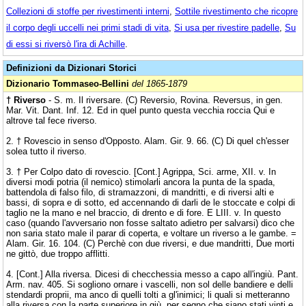
Collezioni di stoffe per rivestimenti interni
,
Sottile rivestimento che ricopre
il corpo degli uccelli nei primi stadi di vita
,
Si usa per rivestire padelle
,
Su
di essi si riversò l'ira di Achille
.
Definizioni da Dizionari Storici
Dizionario Tommaseo-Bellini
del 1865-1879
† Riverso
- S. m. Il riversare. (C) Reversio, Rovina. Reversus, in gen.
Mar. Vit. Dant. Inf. 12. Ed in quel punto questa vecchia roccia Qui e
altrove tal fece riverso.
2. † Rovescio in senso d'Opposto. Alam. Gir. 9. 66. (C) Di quel ch'esser
solea tutto il riverso.
3. † Per Colpo dato di rovescio. [Cont.] Agrippa, Sci. arme, XII. v. In
diversi modi potria (il nemico) stimolarli ancora la punta de la spada,
battendola di falso filo, di stramazzoni, di mandritti, e di riversi alti e
bassi, di sopra e di sotto, ed accennando di darli de le stoccate e colpi di
taglio ne la mano e nel braccio, di drento e di fore. E LIII. v. In questo
caso (quando l'avversario non fosse saltato adietro per salvarsi) dico che
non saria stato male il parar di coperta, e voltare un riverso a le gambe. =
Alam. Gir. 16. 104. (C) Perchè con due riversi, e due mandritti, Due morti
ne gittò, due troppo afflitti.
4. [Cont.] Alla riversa. Dicesi di checchessia messo a capo all'ingiù. Pant.
Arm. nav. 405. Si sogliono ornare i vascelli, non sol delle bandiere e delli
stendardi proprii, ma anco di quelli tolti a gl'inimici; li quali si metteranno
alla riversa con la parte superiore in giù, per segno che siano stati vinti e