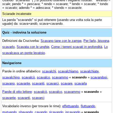
Usando "scavando" (*) si possono ottenere i seguenti risultati: * levando =
scale
; pendo * =
pescava
; * rendo =
scavare
; * tendo =
scavate
; * tondo
=
scavato
; adendo * =
adescava
; * stendo =
scavaste
.
Sciarade incatenate
La parola "scavando" si può ottenere (usando una volta sola la parte
uguale) da: scava+andò, scava+cavando.
Quiz - indovina la soluzione
Definizioni da Cruciverba:
Scavano tane con le zampe
,
Per farlo, bisogna
scavarlo
,
Scavata con le unghie
,
Come i terreni scavati in profondità
,
Lo
scavalcava un ponte levatoio
.
Navigazione
Parole in ordine alfabetico:
scavalchi
,
scavalchiamo
,
scavalchiate
,
scavalchino
,
scavalcò
,
scavalco
,
scavammo
«
scavando
»
scavandosi
,
scavano
,
scavante
,
scavanti
,
scavarci
,
scavare
,
scavarla
Parole di otto lettere
:
scavalcò
,
scavalco
,
scavammo
«
scavando
»
scavante
,
scavanti
,
scavarci
Vocabolario inverso (per trovare le rime):
effettuando
,
fluttuando
,
mutuando
,
sbavando
,
cavando
,
ricavando
,
incavando
«
scavando