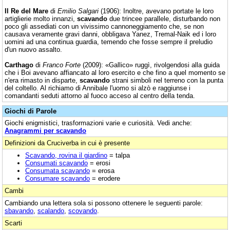
Il Re del Mare
di
Emilio Salgari
(1906): Inoltre, avevano portate le loro
artiglierie molto innanzi,
scavando
due trincee parallele, disturbando non
poco gli assediati con un vivissimo cannoneggiamento che, se non
causava veramente gravi danni, obbligava Yanez, Tremal-Naik ed i loro
uomini ad una continua guardia, temendo che fosse sempre il preludio
d'un nuovo assalto.
Carthago
di
Franco Forte
(2009): «Gallico» ruggì, rivolgendosi alla guida
che i Boi avevano affiancato al loro esercito e che fino a quel momento se
n'era rimasto in disparte,
scavando
strani simboli nel terreno con la punta
del coltello. Al richiamo di Annibale l'uomo si alzò e raggiunse i
comandanti seduti attorno al fuoco acceso al centro della tenda.
Giochi di Parole
Giochi enigmistici, trasformazioni varie e curiosità. Vedi anche:
Anagrammi per scavando
Definizioni da Cruciverba in cui è presente
Scavando, rovina il giardino
= talpa
Consumati scavando
= erosi
Consumata scavando
= erosa
Consumare scavando
= erodere
Cambi
Cambiando una lettera sola si possono ottenere le seguenti parole:
sbavando
,
scalando
,
scovando
.
Scarti