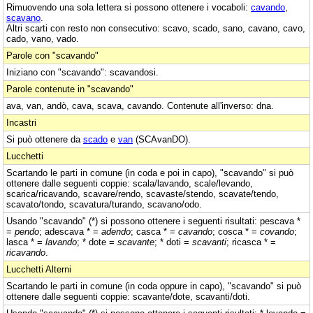
Rimuovendo una sola lettera si possono ottenere i vocaboli:
cavando
,
scavano
.
Altri scarti con resto non consecutivo: scavo, scado, sano, cavano, cavo,
cado, vano, vado.
Parole con "scavando"
Iniziano con "scavando": scavandosi.
Parole contenute in "scavando"
ava, van, andò, cava, scava, cavando. Contenute all'inverso: dna.
Incastri
Si può ottenere da
scado
e
van
(SCAvanDO).
Lucchetti
Scartando le parti in comune (in coda e poi in capo), "scavando" si può
ottenere dalle seguenti coppie: scala/lavando, scale/levando,
scarica/ricavando, scavare/rendo, scavaste/stendo, scavate/tendo,
scavato/tondo, scavatura/turando, scavano/odo.
Usando "scavando" (*) si possono ottenere i seguenti risultati: pescava *
=
pendo
; adescava * =
adendo
; casca * =
cavando
; cosca * =
covando
;
lasca * =
lavando
; * dote =
scavante
; * doti =
scavanti
; ricasca * =
ricavando
.
Lucchetti Alterni
Scartando le parti in comune (in coda oppure in capo), "scavando" si può
ottenere dalle seguenti coppie: scavante/dote, scavanti/doti.