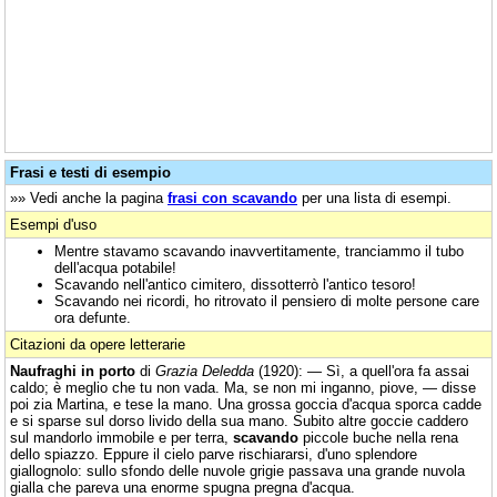
Frasi e testi di esempio
»» Vedi anche la pagina
frasi con scavando
per una lista di esempi.
Esempi d'uso
Mentre stavamo scavando inavvertitamente, tranciammo il tubo
dell'acqua potabile!
Scavando nell'antico cimitero, dissotterrò l'antico tesoro!
Scavando nei ricordi, ho ritrovato il pensiero di molte persone care
ora defunte.
Citazioni da opere letterarie
Naufraghi in porto
di
Grazia Deledda
(1920): — Sì, a quell'ora fa assai
caldo; è meglio che tu non vada. Ma, se non mi inganno, piove, — disse
poi zia Martina, e tese la mano. Una grossa goccia d'acqua sporca cadde
e si sparse sul dorso livido della sua mano. Subito altre goccie caddero
sul mandorlo immobile e per terra,
scavando
piccole buche nella rena
dello spiazzo. Eppure il cielo parve rischiararsi, d'uno splendore
giallognolo: sullo sfondo delle nuvole grigie passava una grande nuvola
gialla che pareva una enorme spugna pregna d'acqua.