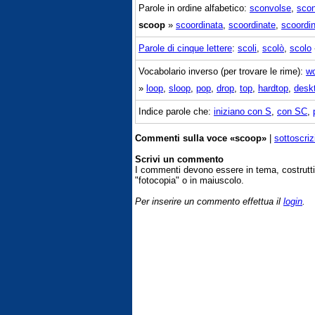
Parole in ordine alfabetico:
sconvolse
,
scon
scoop
»
scoordinata
,
scoordinate
,
scoordin
Parole di cinque lettere
:
scoli
,
scolò
,
scolo
Vocabolario inverso (per trovare le rime):
w
»
loop
,
sloop
,
pop
,
drop
,
top
,
hardtop
,
desk
Indice parole che:
iniziano con S
,
con SC
,
Commenti sulla voce «scoop»
|
sottoscriz
Scrivi un commento
I commenti devono essere in tema, costrut
"fotocopia" o in maiuscolo.
Per inserire un commento effettua il
login
.