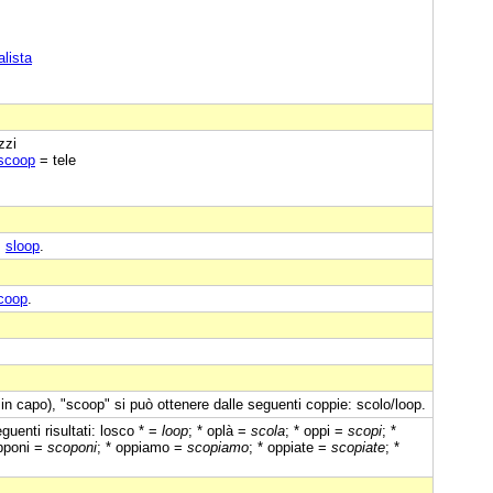
alista
zzi
 scoop
= tele
:
sloop
.
coop
.
in capo), "scoop" si può ottenere dalle seguenti coppie: scolo/loop.
uenti risultati: losco * =
loop
; * oplà =
scola
; * oppi =
scopi
; *
opponi =
scoponi
; * oppiamo =
scopiamo
; * oppiate =
scopiate
; *