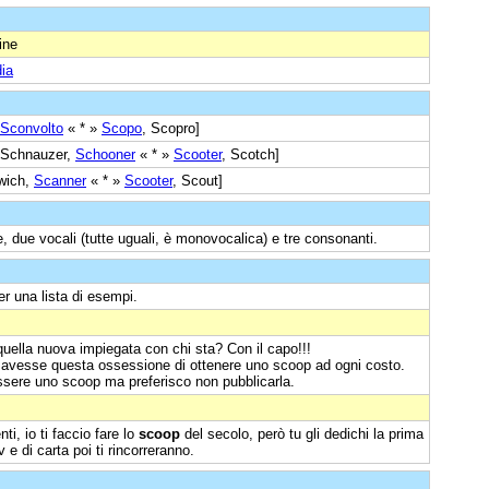
ine
ia
Sconvolto
« * »
Scopo
, Scopro]
Schnauzer,
Schooner
« * »
Scooter
, Scotch]
wich,
Scanner
« * »
Scooter
, Scout]
, due vocali (tutte uguali, è monovocalica) e tre consonanti.
r una lista di esempi.
uella nuova impiegata con chi sta? Con il capo!!!
 avesse questa ossessione di ottenere uno scoop ad ogni costo.
essere uno scoop ma preferisco non pubblicarla.
ti, io ti faccio fare lo
scoop
del secolo, però tu gli dedichi la prima
tv e di carta poi ti rincorreranno.