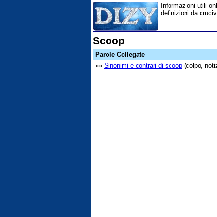
Informazioni utili on
definizioni da cruci
Scoop
Parole Collegate
»»
Sinonimi e contrari di scoop
(colpo, noti