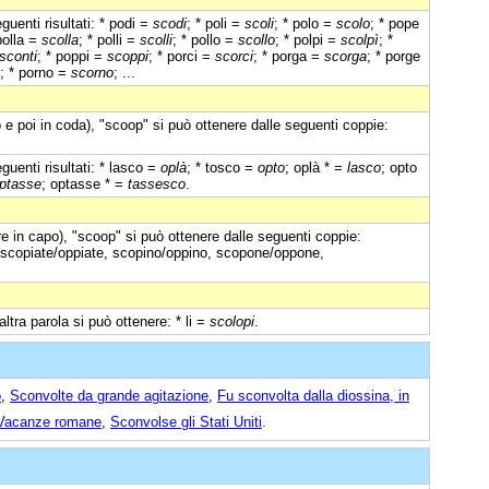
uenti risultati: * podi =
scodi
; * poli =
scoli
; * polo =
scolo
; * pope
polla =
scolla
; * polli =
scolli
; * pollo =
scollo
; * polpi =
scolpì
; *
sconti
; * poppi =
scoppi
; * porci =
scorci
; * porga =
scorga
; * porge
; * porno =
scorno
; ...
 e poi in coda), "scoop" si può ottenere dalle seguenti coppie:
uenti risultati: * lasco =
oplà
; * tosco =
opto
; oplà * =
lasco
; opto
ptasse
; optasse * =
tassesco
.
e in capo), "scoop" si può ottenere dalle seguenti coppie:
 scopiate/oppiate, scopino/oppino, scopone/oppone,
altra parola si può ottenere: * li =
scolopi
.
o
,
Sconvolte da grande agitazione
,
Fu sconvolta dalla diossina, in
m Vacanze romane
,
Sconvolse gli Stati Uniti
.