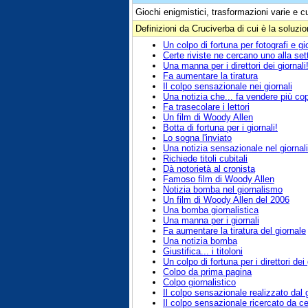
Giochi enigmistici, trasformazioni varie e c
Definizioni da Cruciverba di cui è la soluzi
Un colpo di fortuna per fotografi e gio
Certe riviste ne cercano uno alla se
Una manna per i direttori dei giornali
Fa aumentare la tiratura
Il colpo sensazionale nei giornali
Una notizia che... fa vendere più co
Fa trasecolare i lettori
Un film di Woody Allen
Botta di fortuna per i giornali!
Lo sogna l'inviato
Una notizia sensazionale nel giorna
Richiede titoli cubitali
Dà notorietà al cronista
Famoso film di Woody Allen
Notizia bomba nel giornalismo
Un film di Woody Allen del 2006
Una bomba giornalistica
Una manna per i giornali
Fa aumentare la tiratura del giornale
Una notizia bomba
Giustifica... i titoloni
Un colpo di fortuna per i direttori dei 
Colpo da prima pagina
Colpo giornalistico
Il colpo sensazionale realizzato dal g
Il colpo sensazionale ricercato da cer