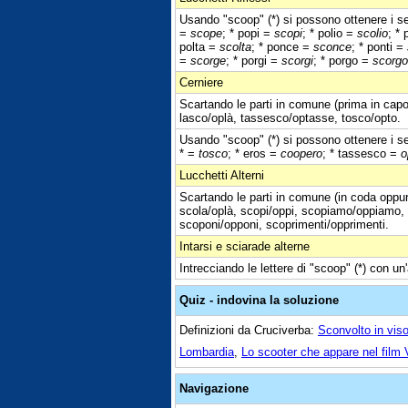
Usando "scoop" (*) si possono ottenere i seg
=
scope
; * popi =
scopi
; * polio =
scolio
; * 
polta =
scolta
; * ponce =
sconce
; * ponti =
=
scorge
; * porgi =
scorgi
; * porgo =
scorgo
Cerniere
Scartando le parti in comune (prima in capo
lasco/oplà, tassesco/optasse, tosco/opto.
Usando "scoop" (*) si possono ottenere i seg
* =
tosco
; * eros =
coopero
; * tassesco =
o
Lucchetti Alterni
Scartando le parti in comune (in coda oppur
scola/oplà, scopi/oppi, scopiamo/oppiamo,
scoponi/opponi, scoprimenti/opprimenti.
Intarsi e sciarade alterne
Intrecciando le lettere di "scoop" (*) con un'
Quiz - indovina la soluzione
Definizioni da Cruciverba:
Sconvolto in vis
Lombardia
,
Lo scooter che appare nel fil
Navigazione