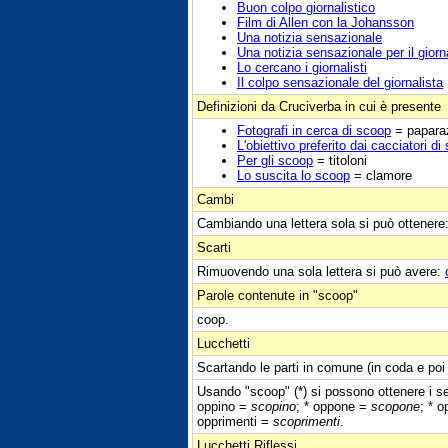
Buon colpo giornalistico
Film di Allen con la Johansson
Una notizia sensazionale
Una notizia sensazionale per il giorn
Lo cercano i giornalisti
Il colpo sensazionale del giornalista
Definizioni da Cruciverba in cui è presente
Fotografi in cerca di scoop
= papara
L'obiettivo preferito dai cacciatori di
Per gli scoop
= titoloni
Lo suscita lo scoop
= clamore
Cambi
Cambiando una lettera sola si può ottenere
Scarti
Rimuovendo una sola lettera si può avere:
Parole contenute in "scoop"
coop.
Lucchetti
Scartando le parti in comune (in coda e poi 
Usando "scoop" (*) si possono ottenere i seg
oppino =
scopino
; * oppone =
scopone
; * 
opprimenti =
scoprimenti
.
Lucchetti Riflessi