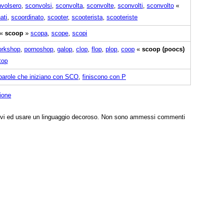
volsero
,
sconvolsi
,
sconvolta
,
sconvolte
,
sconvolti
,
sconvolto
«
ati
,
scoordinato
,
scooter
,
scooterista
,
scooteriste
«
scoop
»
scopa
,
scope
,
scopi
orkshop
,
pornoshop
,
galop
,
clop
,
flop
,
plop
,
coop
«
scoop (poocs)
top
parole che iniziano con SCO
,
finiscono con P
ione
tivi ed usare un linguaggio decoroso. Non sono ammessi commenti