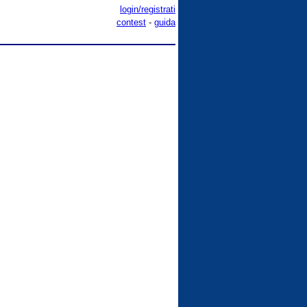
login/registrati
contest
-
guida