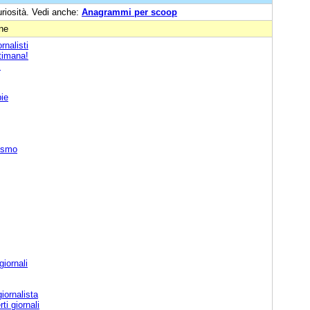
uriosità. Vedi anche:
Anagrammi per scoop
one
rnalisti
ttimana!
!
pie
lismo
giornali
iornalista
ti giornali