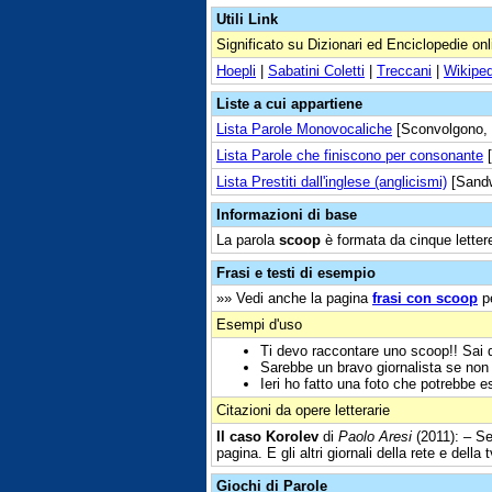
Utili Link
Significato su Dizionari ed Enciclopedie onl
Hoepli
|
Sabatini Coletti
|
Treccani
|
Wikiped
Liste a cui appartiene
Lista Parole Monovocaliche
[Sconvolgono,
Lista Parole che finiscono per consonante
[
Lista Prestiti dall'inglese (anglicismi)
[Sand
Informazioni di base
La parola
scoop
è formata da cinque lettere
Frasi e testi di esempio
»» Vedi anche la pagina
frasi con scoop
pe
Esempi d'uso
Ti devo raccontare uno scoop!! Sai q
Sarebbe un bravo giornalista se non
Ieri ho fatto una foto che potrebbe 
Citazioni da opere letterarie
Il caso Korolev
di
Paolo Aresi
(2011): – Sen
pagina. E gli altri giornali della rete e della 
Giochi di Parole