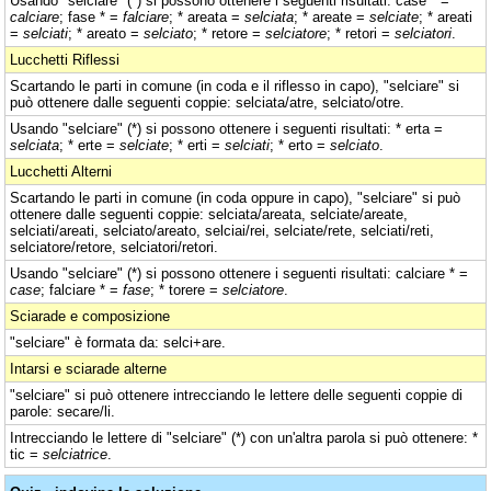
Usando "selciare" (*) si possono ottenere i seguenti risultati: case * =
calciare
; fase * =
falciare
; * areata =
selciata
; * areate =
selciate
; * areati
=
selciati
; * areato =
selciato
; * retore =
selciatore
; * retori =
selciatori
.
Lucchetti Riflessi
Scartando le parti in comune (in coda e il riflesso in capo), "selciare" si
può ottenere dalle seguenti coppie: selciata/atre, selciato/otre.
Usando "selciare" (*) si possono ottenere i seguenti risultati: * erta =
selciata
; * erte =
selciate
; * erti =
selciati
; * erto =
selciato
.
Lucchetti Alterni
Scartando le parti in comune (in coda oppure in capo), "selciare" si può
ottenere dalle seguenti coppie: selciata/areata, selciate/areate,
selciati/areati, selciato/areato, selciai/rei, selciate/rete, selciati/reti,
selciatore/retore, selciatori/retori.
Usando "selciare" (*) si possono ottenere i seguenti risultati: calciare * =
case
; falciare * =
fase
; * torere =
selciatore
.
Sciarade e composizione
"selciare" è formata da: selci+are.
Intarsi e sciarade alterne
"selciare" si può ottenere intrecciando le lettere delle seguenti coppie di
parole: secare/li.
Intrecciando le lettere di "selciare" (*) con un'altra parola si può ottenere: *
tic =
selciatrice
.