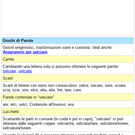
Giochi di Parole
Giochi enigmistici, trasformazioni varie e curiosità. Vedi anche:
Anagrammi per selciare
Cambi
Cambiando una lettera sola si possono ottenere le seguenti parole:
selciaie
,
selciate
.
Scarti
Scarti di lettere con resto non consecutivo: selce, secare, sere, sciare,
scia, scie, sire, elce, elia, elie, lire, lare, care.
Parole contenute in "selciare"
are, elci, selci. Contenute all'inverso: era.
Lucchetti
Scartando le parti in comune (in coda e poi in capo), "selciare" si può
ottenere dalle seguenti coppie: selciai/ire, selciata/tare, selciatore/torere,
selciatura/turare.