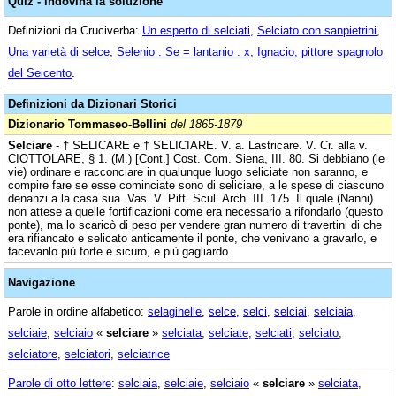
Quiz - indovina la soluzione
Definizioni da Cruciverba:
Un esperto di selciati
,
Selciato con sanpietrini
,
Una varietà di selce
,
Selenio : Se = lantanio : x
,
Ignacio, pittore spagnolo
del Seicento
.
Definizioni da Dizionari Storici
Dizionario Tommaseo-Bellini
del 1865-1879
Selciare
- † SELICARE e † SELICIARE. V. a. Lastricare. V. Cr. alla v.
CIOTTOLARE, § 1. (M.) [Cont.] Cost. Com. Siena, III. 80. Si debbiano (le
vie) ordinare e racconciare in qualunque luogo seliciate non saranno, e
compire fare se esse cominciate sono di seliciare, a le spese di ciascuno
denanzi a la casa sua. Vas. V. Pitt. Scul. Arch. III. 175. Il quale (Nanni)
non attese a quelle fortificazioni come era necessario a rifondarlo (questo
ponte), ma lo scaricò di peso per vendere gran numero di travertini di che
era rifiancato e selicato anticamente il ponte, che venivano a gravarlo, e
facevanlo più forte e sicuro, e più gagliardo.
Navigazione
Parole in ordine alfabetico:
selaginelle
,
selce
,
selci
,
selciai
,
selciaia
,
selciaie
,
selciaio
«
selciare
»
selciata
,
selciate
,
selciati
,
selciato
,
selciatore
,
selciatori
,
selciatrice
Parole di otto lettere
:
selciaia
,
selciaie
,
selciaio
«
selciare
»
selciata
,