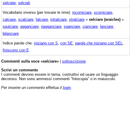
selciate
,
selciati
Vocabolario inverso (per trovare le rime):
incorniciare
,
scorniciare
,
calciare
,
scalciare
,
falciare
,
intralciare
,
stralciare
«
selciare (eraicles)
»
spulciare
,
agganciare
,
riagganciare
,
sganciare
,
cianciare
,
lanciare
,
bilanciare
Indice parole che:
iniziano con S
,
con SE
,
parole che iniziano con SEL
,
finiscono con E
Commenti sulla voce «selciare»
|
sottoscrizione
Scrivi un commento
I commenti devono essere in tema, costruttivi ed usare un linguaggio
decoroso. Non sono ammessi commenti "fotocopia" o in maiuscolo.
Per inserire un commento effettua il
login
.