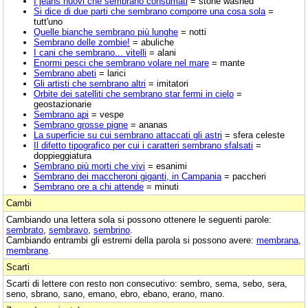
I jeans nuovi che sembrano consumati
= stone washed
Si dice di due parti che sembrano comporre una cosa sola
=
tutt'uno
Quelle bianche sembrano più lunghe
= notti
Sembrano delle zombie!
= abuliche
I cani che sembrano... vitelli
= alani
Enormi pesci che sembrano volare nel mare
= mante
Sembrano abeti
= larici
Gli artisti che sembrano altri
= imitatori
Orbite dei satelliti che sembrano star fermi in cielo
=
geostazionarie
Sembrano api
= vespe
Sembrano grosse pigne
= ananas
La superficie su cui sembrano attaccati gli astri
= sfera celeste
Il difetto tipografico per cui i caratteri sembrano sfalsati
=
doppieggiatura
Sembrano più morti che vivi
= esanimi
Sembrano dei maccheroni giganti, in Campania
= paccheri
Sembrano ore a chi attende
= minuti
Cambi
Cambiando una lettera sola si possono ottenere le seguenti parole:
sembrato
,
sembravo
,
sembrino
.
Cambiando entrambi gli estremi della parola si possono avere:
membrana
,
membrane
.
Scarti
Scarti di lettere con resto non consecutivo: sembro, sema, sebo, sera,
seno, sbrano, sano, emano, ebro, ebano, erano, mano.