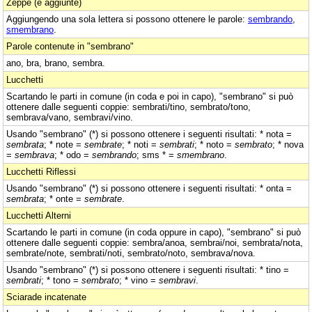
Zeppe (e aggiunte)
Aggiungendo una sola lettera si possono ottenere le parole:
sembrando
,
smembrano
.
Parole contenute in "sembrano"
ano, bra, brano, sembra.
Lucchetti
Scartando le parti in comune (in coda e poi in capo), "sembrano" si può
ottenere dalle seguenti coppie: sembrati/tino, sembrato/tono,
sembrava/vano, sembravi/vino.
Usando "sembrano" (*) si possono ottenere i seguenti risultati: * nota =
sembrata
; * note =
sembrate
; * noti =
sembrati
; * noto =
sembrato
; * nova
=
sembrava
; * odo =
sembrando
; sms * =
smembrano
.
Lucchetti Riflessi
Usando "sembrano" (*) si possono ottenere i seguenti risultati: * onta =
sembrata
; * onte =
sembrate
.
Lucchetti Alterni
Scartando le parti in comune (in coda oppure in capo), "sembrano" si può
ottenere dalle seguenti coppie: sembra/anoa, sembrai/noi, sembrata/nota,
sembrate/note, sembrati/noti, sembrato/noto, sembrava/nova.
Usando "sembrano" (*) si possono ottenere i seguenti risultati: * tino =
sembrati
; * tono =
sembrato
; * vino =
sembravi
.
Sciarade incatenate