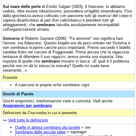
Sul mare delle perle
di
Emilio Salgari
(1903): Il francese, lo abbiamo
veduto, oltre essere robustissimo, possedeva un'agilità straordinaria. Fino
dalla giovinezza aveva coltivato con passione tutti gli esercizi del corpo e
sapeva disarticolarsi al pari d'un saltimbanco e prendere tutti gli
atteggiamenti, che
sembrano
talvolta assolutamente incompatibili
coll'organizzazione umana.
Gomorra
di
Roberto Saviano
(2006): "Fa ammore" non significa fare
l'amore, ma fidanzarsi. Questo Angelo era da poco entrato nel Sistema e
non sembrava ricoprire cariche poco importanti. Presto secondo il bidello
sarebbe finito nel carcere di Poggioreale. Prima ancora che la ragazzina
tentasse di difendere il suo ragazzo, aveva pronta una risposta. Una
risposta di quelle che
sembrano
trovarsi in tasca: «E qual è il problema
perché non mi dà lo stesso la mesata? Quello mi vuole bene
veramente...».
Proverbi
A ciascuno le proprie oche sembrano cigni.
Giochi di Parole
Giochi enigmistici, trasformazioni varie e curiosità. Vedi anche:
Anagrammi per sembrano
Definizioni da Cruciverba in cui è presente
»»
Vedi tutte le definizioni
Quelle in attesa sembrano più lunghe
= ore
Sembrano delle piccole talpe
= toporagni