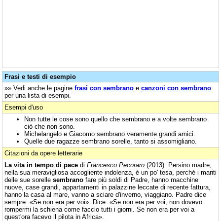
Frasi e testi di esempio
»» Vedi anche le pagine
frasi con sembrano
e
canzoni con sembrano
per una lista di esempi.
Esempi d'uso
Non tutte le cose sono quello che sembrano e a volte sembrano
ciò che non sono.
Michelangelo e Giacomo sembrano veramente grandi amici.
Quelle due ragazze sembrano sorelle, tanto si assomigliano.
Citazioni da opere letterarie
La vita in tempo di pace
di
Francesco Pecoraro
(2013): Persino madre,
nella sua meravigliosa accogliente indolenza, è un po' tesa, perché i mariti
delle sue sorelle
sembrano
fare più soldi di Padre, hanno macchine
nuove, case grandi, appartamenti in palazzine leccate di recente fattura,
hanno la casa al mare, vanno a sciare d'inverno, viaggiano. Padre dice
sempre: «Se non era per voi». Dice: «Se non era per voi, non dovevo
rompermi la schiena come faccio tutti i giorni. Se non era per voi a
quest'ora facevo il pilota in Africa».