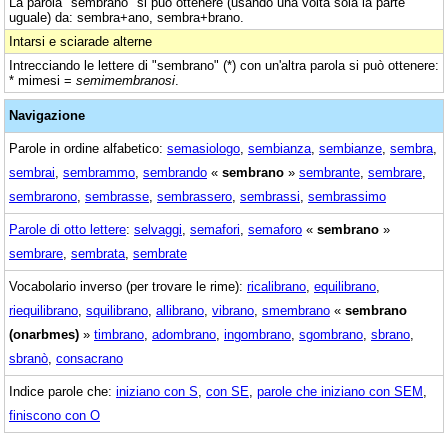
La parola "sembrano" si può ottenere (usando una volta sola la parte
uguale) da: sembra+ano, sembra+brano.
Intarsi e sciarade alterne
Intrecciando le lettere di "sembrano" (*) con un'altra parola si può ottenere:
* mimesi =
semimembranosi
.
Navigazione
Parole in ordine alfabetico:
semasiologo
,
sembianza
,
sembianze
,
sembra
,
sembrai
,
sembrammo
,
sembrando
«
sembrano
»
sembrante
,
sembrare
,
sembrarono
,
sembrasse
,
sembrassero
,
sembrassi
,
sembrassimo
Parole di otto lettere
:
selvaggi
,
semafori
,
semaforo
«
sembrano
»
sembrare
,
sembrata
,
sembrate
Vocabolario inverso (per trovare le rime):
ricalibrano
,
equilibrano
,
riequilibrano
,
squilibrano
,
allibrano
,
vibrano
,
smembrano
«
sembrano
(onarbmes)
»
timbrano
,
adombrano
,
ingombrano
,
sgombrano
,
sbrano
,
sbranò
,
consacrano
Indice parole che:
iniziano con S
,
con SE
,
parole che iniziano con SEM
,
finiscono con O