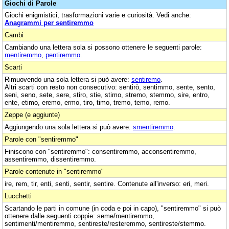
Giochi di Parole
Giochi enigmistici, trasformazioni varie e curiosità. Vedi anche:
Anagrammi per sentiremmo
Cambi
Cambiando una lettera sola si possono ottenere le seguenti parole:
mentiremmo
,
pentiremmo
.
Scarti
Rimuovendo una sola lettera si può avere:
sentiremo
.
Altri scarti con resto non consecutivo: sentirò, sentimmo, sente, sento,
seni, seno, sete, sere, stiro, stie, stimo, stremo, stemmo, sire, entro,
ente, etimo, eremo, ermo, tiro, timo, tremo, temo, remo.
Zeppe (e aggiunte)
Aggiungendo una sola lettera si può avere:
smentiremmo
.
Parole con "sentiremmo"
Finiscono con "sentiremmo": consentiremmo, acconsentiremmo,
assentiremmo, dissentiremmo.
Parole contenute in "sentiremmo"
ire, rem, tir, enti, senti, sentir, sentire. Contenute all'inverso: eri, meri.
Lucchetti
Scartando le parti in comune (in coda e poi in capo), "sentiremmo" si può
ottenere dalle seguenti coppie: seme/mentiremmo,
sentimenti/mentiremmo, sentireste/resteremmo, sentireste/stemmo.