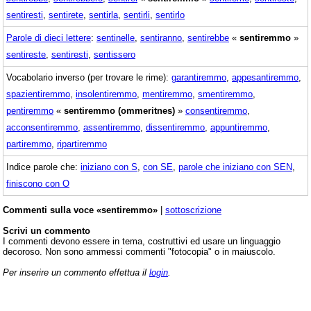
sentiresti
,
sentirete
,
sentirla
,
sentirli
,
sentirlo
Parole di dieci lettere
:
sentinelle
,
sentiranno
,
sentirebbe
«
sentiremmo
»
sentireste
,
sentiresti
,
sentissero
Vocabolario inverso (per trovare le rime):
garantiremmo
,
appesantiremmo
,
spazientiremmo
,
insolentiremmo
,
mentiremmo
,
smentiremmo
,
pentiremmo
«
sentiremmo (ommeritnes)
»
consentiremmo
,
acconsentiremmo
,
assentiremmo
,
dissentiremmo
,
appuntiremmo
,
partiremmo
,
ripartiremmo
Indice parole che:
iniziano con S
,
con SE
,
parole che iniziano con SEN
,
finiscono con O
Commenti sulla voce «sentiremmo»
|
sottoscrizione
Scrivi un commento
I commenti devono essere in tema, costruttivi ed usare un linguaggio
decoroso. Non sono ammessi commenti "fotocopia" o in maiuscolo.
Per inserire un commento effettua il
login
.