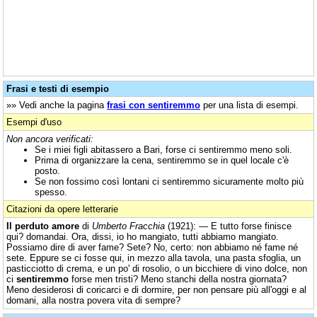
Frasi e testi di esempio
»» Vedi anche la pagina
frasi con sentiremmo
per una lista di esempi.
Esempi d'uso
Non ancora verificati:
Se i miei figli abitassero a Bari, forse ci sentiremmo meno soli.
Prima di organizzare la cena, sentiremmo se in quel locale c'è
posto.
Se non fossimo così lontani ci sentiremmo sicuramente molto più
spesso.
Citazioni da opere letterarie
Il perduto amore
di
Umberto Fracchia
(1921): — E tutto forse finisce
qui? domandai. Ora, dissi, io ho mangiato, tutti abbiamo mangiato.
Possiamo dire di aver fame? Sete? No, certo: non abbiamo né fame né
sete. Eppure se ci fosse qui, in mezzo alla tavola, una pasta sfoglia, un
pasticciotto di crema, e un po' di rosolio, o un bicchiere di vino dolce, non
ci
sentiremmo
forse men tristi? Meno stanchi della nostra giornata?
Meno desiderosi di coricarci e di dormire, per non pensare più all'oggi e al
domani, alla nostra povera vita di sempre?