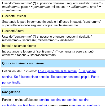
Usando "sentiremmo" (*) si possono ottenere i seguenti risultati: mese * =
mentiremmo
; pese * =
pentiremmo
; militesenti * =
militeremmo
; sms * =
smentiremmo
.
Lucchetti Riflessi
Scartando le parti in comune (in coda e il riflesso in capo), "sentiremmo"
si può ottenere dalle seguenti coppie: sentiva/avremmo.
Lucchetti Alterni
Usando "sentiremmo" (*) si possono ottenere i seguenti risultati: *
resteremmo =
sentireste
; militeremmo * =
militesenti
.
Intarsi e sciarade alterne
Intrecciando le lettere di "sentiremmo" (*) con un'altra parola si può
ottenere: * tacche =
stentacchieremmo
.
Quiz - indovina la soluzione
Definizioni da Cruciverba:
Lo è il grillo che si fa sentire
,
È un piacere
sentirla
,
Se è buono piace sentirlo
,
Toccato per sentirne i palpiti
,
Posto
per sentinelle
.
Navigazione
Parole in ordine alfabetico:
sentirai
,
sentiranno
,
sentirci
,
sentire
,
sentirebbe
,
sentirebbero
,
sentirei
«
sentiremmo
»
sentiremo
,
sentireste
,