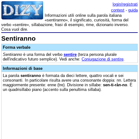
login/registrati
contest
-
guida
Informazioni utili online sulla parola italiana
«sentiranno», il significato, curiosità, forma del
verbo «sentire», sillabazione, frasi di esempio, rime, dizionario inverso.
Cosa vuol dire.
Sentiranno
Forma verbale
Sentiranno
è una forma del verbo
sentire
(terza persona plurale
dell'indicativo futuro semplice). Vedi anche:
Coniugazione di sentire
.
Informazioni di base
La parola
sentiranno
è formata da dieci lettere, quattro vocali e sei
consonanti. In particolare risulta avere una consonante doppia: nn. Lettera
maggiormente presente: enne (tre). Divisione in sillabe:
sen-ti-ràn-no
. È
un quadrisillabo piano (accento sulla penultima sillaba).