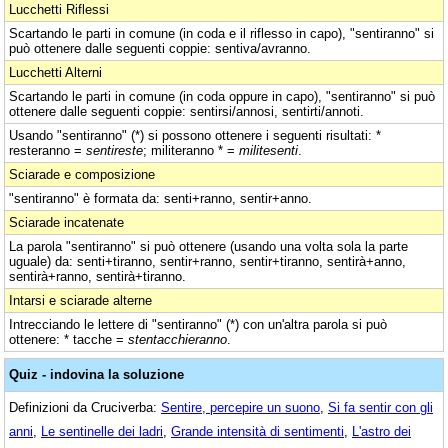
Lucchetti Riflessi
Scartando le parti in comune (in coda e il riflesso in capo), "sentiranno" si
può ottenere dalle seguenti coppie: sentiva/avranno.
Lucchetti Alterni
Scartando le parti in comune (in coda oppure in capo), "sentiranno" si può
ottenere dalle seguenti coppie: sentirsi/annosi, sentirti/annoti.
Usando "sentiranno" (*) si possono ottenere i seguenti risultati: *
resteranno =
sentireste
; militeranno * =
militesenti
.
Sciarade e composizione
"sentiranno" è formata da: senti+ranno, sentir+anno.
Sciarade incatenate
La parola "sentiranno" si può ottenere (usando una volta sola la parte
uguale) da: senti+tiranno, sentir+ranno, sentir+tiranno, sentirà+anno,
sentirà+ranno, sentirà+tiranno.
Intarsi e sciarade alterne
Intrecciando le lettere di "sentiranno" (*) con un'altra parola si può
ottenere: * tacche =
stentacchieranno
.
Quiz - indovina la soluzione
Definizioni da Cruciverba:
Sentire, percepire un suono
,
Si fa sentir con gli
anni
,
Le sentinelle dei ladri
,
Grande intensità di sentimenti
,
L'astro dei