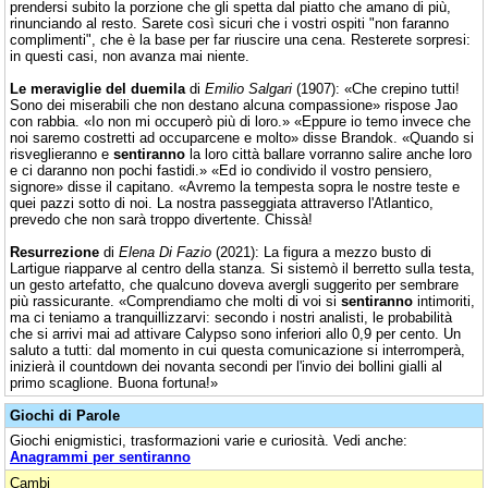
prendersi subito la porzione che gli spetta dal piatto che amano di più,
rinunciando al resto. Sarete così sicuri che i vostri ospiti "non faranno
complimenti", che è la base per far riuscire una cena. Resterete sorpresi:
in questi casi, non avanza mai niente.
Le meraviglie del duemila
di
Emilio Salgari
(1907): «Che crepino tutti!
Sono dei miserabili che non destano alcuna compassione» rispose Jao
con rabbia. «Io non mi occuperò più di loro.» «Eppure io temo invece che
noi saremo costretti ad occuparcene e molto» disse Brandok. «Quando si
risveglieranno e
sentiranno
la loro città ballare vorranno salire anche loro
e ci daranno non pochi fastidi.» «Ed io condivido il vostro pensiero,
signore» disse il capitano. «Avremo la tempesta sopra le nostre teste e
quei pazzi sotto di noi. La nostra passeggiata attraverso l'Atlantico,
prevedo che non sarà troppo divertente. Chissà!
Resurrezione
di
Elena Di Fazio
(2021): La figura a mezzo busto di
Lartigue riapparve al centro della stanza. Si sistemò il berretto sulla testa,
un gesto artefatto, che qualcuno doveva avergli suggerito per sembrare
più rassicurante. «Comprendiamo che molti di voi si
sentiranno
intimoriti,
ma ci teniamo a tranquillizzarvi: secondo i nostri analisti, le probabilità
che si arrivi mai ad attivare Calypso sono inferiori allo 0,9 per cento. Un
saluto a tutti: dal momento in cui questa comunicazione si interromperà,
inizierà il countdown dei novanta secondi per l'invio dei bollini gialli al
primo scaglione. Buona fortuna!»
Giochi di Parole
Giochi enigmistici, trasformazioni varie e curiosità. Vedi anche:
Anagrammi per sentiranno
Cambi