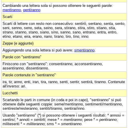
Cambiando una lettera sola si possono ottenere le seguenti parole:
mentiranno
,
pentiranno
.
Scarti
Scarti di lettere con resto non consecutivo: sentirò, sentano, senta, sento,
seni, senno, seno, seta, seino, sera, stirano, stira, stiro, stiano, stia,
strano, stanno, stano, siano, sino, sanno, sano, entrano, entra, entro,
etino, etano, eira, erano, nano, tirano, tiro, tino, inno.
Zeppe (e aggiunte)
Aggiungendo una sola lettera si può avere:
smentiranno
.
Parole con "sentiranno"
Finiscono con "sentiranno": consentiranno, acconsentiranno,
assentiranno, dissentiranno.
Parole contenute in "sentiranno"
ira, tir, anno, enti, iran, tira, ranno, senti, sentir, sentirà, tiranno. Contenute
all'inverso: ari.
Lucchetti
Scartando le parti in comune (in coda e poi in capo), "sentiranno" si può
ottenere dalle seguenti coppie: seme/mentiranno, sentimenti/mentiranno,
sentireste/resteranno, sentiti/tiranno, sentirai/inno.
Usando "sentiranno" (*) si possono ottenere i seguenti risultati: * annosi =
sentirsi
; * annoti =
sentirti
; mese * =
mentiranno
; pese * =
pentiranno
;
militesenti * =
militeranno
; sms * =
smentiranno
.