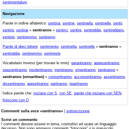
sentimentaloni
.
Navigazione
Parole in ordine alfabetico:
sentina
,
sentine
,
sentinella
,
sentinelle
,
sentir
,
sentirà
,
sentirai
«
sentiranno
»
sentirci
,
sentire
,
sentirebbe
,
sentirebbero
,
sentirei
,
sentiremmo
,
sentiremo
Parole di dieci lettere
:
sentimento
,
sentinella
,
sentinelle
«
sentiranno
»
sentirebbe
,
sentiremmo
,
sentireste
Vocabolario inverso (per trovare le rime):
garantiranno
,
appesantiranno
,
spazientiranno
,
insolentiranno
,
mentiranno
,
smentiranno
,
pentiranno
«
sentiranno (onnaritnes)
»
consentiranno
,
acconsentiranno
,
assentiranno
,
dissentiranno
,
appuntiranno
,
partiranno
,
ripartiranno
Indice parole che:
iniziano con S
,
con SE
,
parole che iniziano con SEN
,
finiscono con O
Commenti sulla voce «sentiranno»
|
sottoscrizione
Scrivi un commento
I commenti devono essere in tema, costruttivi ed usare un linguaggio
decoroso. Non sono ammessi commenti "fotocopia" o in maiuscolo.