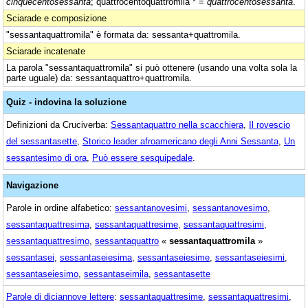
cinquecentosessanta
; quattrocentoquattromila * =
quattrocentosessanta
.
Sciarade e composizione
"sessantaquattromila" è formata da: sessanta+quattromila.
Sciarade incatenate
La parola "sessantaquattromila" si può ottenere (usando una volta sola la
parte uguale) da: sessantaquattro+quattromila.
Quiz - indovina la soluzione
Definizioni da Cruciverba:
Sessantaquattro nella scacchiera
,
Il rovescio
del sessantasette
,
Storico leader afroamericano degli Anni Sessanta
,
Un
sessantesimo di ora
,
Può essere sesquipedale
.
Navigazione
Parole in ordine alfabetico:
sessantanovesimi
,
sessantanovesimo
,
sessantaquattresima
,
sessantaquattresime
,
sessantaquattresimi
,
sessantaquattresimo
,
sessantaquattro
«
sessantaquattromila
»
sessantasei
,
sessantaseiesima
,
sessantaseiesime
,
sessantaseiesimi
,
sessantaseiesimo
,
sessantaseimila
,
sessantasette
Parole di diciannove lettere
:
sessantaquattresime
,
sessantaquattresimi
,