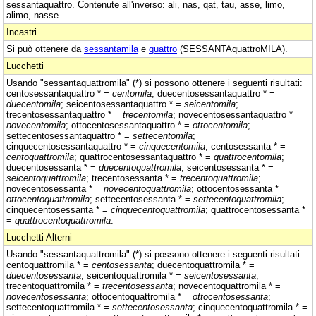
sessantaquattro. Contenute all'inverso: ali, nas, qat, tau, asse, limo,
alimo, nasse.
Incastri
Si può ottenere da
sessantamila
e
quattro
(SESSANTAquattroMILA).
Lucchetti
Usando "sessantaquattromila" (*) si possono ottenere i seguenti risultati:
centosessantaquattro * =
centomila
; duecentosessantaquattro * =
duecentomila
; seicentosessantaquattro * =
seicentomila
;
trecentosessantaquattro * =
trecentomila
; novecentosessantaquattro * =
novecentomila
; ottocentosessantaquattro * =
ottocentomila
;
settecentosessantaquattro * =
settecentomila
;
cinquecentosessantaquattro * =
cinquecentomila
; centosessanta * =
centoquattromila
; quattrocentosessantaquattro * =
quattrocentomila
;
duecentosessanta * =
duecentoquattromila
; seicentosessanta * =
seicentoquattromila
; trecentosessanta * =
trecentoquattromila
;
novecentosessanta * =
novecentoquattromila
; ottocentosessanta * =
ottocentoquattromila
; settecentosessanta * =
settecentoquattromila
;
cinquecentosessanta * =
cinquecentoquattromila
; quattrocentosessanta *
=
quattrocentoquattromila
.
Lucchetti Alterni
Usando "sessantaquattromila" (*) si possono ottenere i seguenti risultati:
centoquattromila * =
centosessanta
; duecentoquattromila * =
duecentosessanta
; seicentoquattromila * =
seicentosessanta
;
trecentoquattromila * =
trecentosessanta
; novecentoquattromila * =
novecentosessanta
; ottocentoquattromila * =
ottocentosessanta
;
settecentoquattromila * =
settecentosessanta
; cinquecentoquattromila * =