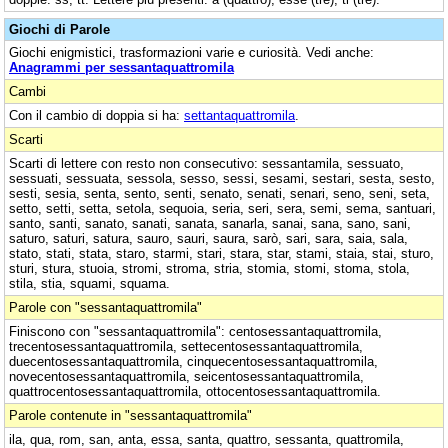
Giochi di Parole
Giochi enigmistici, trasformazioni varie e curiosità. Vedi anche:
Anagrammi per sessantaquattromila
Cambi
Con il cambio di doppia si ha:
settantaquattromila
.
Scarti
Scarti di lettere con resto non consecutivo: sessantamila, sessuato,
sessuati, sessuata, sessola, sesso, sessi, sesami, sestari, sesta, sesto,
sesti, sesia, senta, sento, senti, senato, senati, senari, seno, seni, seta,
setto, setti, setta, setola, sequoia, seria, seri, sera, semi, sema, santuari,
santo, santi, sanato, sanati, sanata, sanarla, sanai, sana, sano, sani,
saturo, saturi, satura, sauro, sauri, saura, sarò, sari, sara, saia, sala,
stato, stati, stata, staro, starmi, stari, stara, star, stami, staia, stai, sturo,
sturi, stura, stuoia, stromi, stroma, stria, stomia, stomi, stoma, stola,
stila, stia, squami, squama.
Parole con "sessantaquattromila"
Finiscono con "sessantaquattromila": centosessantaquattromila,
trecentosessantaquattromila, settecentosessantaquattromila,
duecentosessantaquattromila, cinquecentosessantaquattromila,
novecentosessantaquattromila, seicentosessantaquattromila,
quattrocentosessantaquattromila, ottocentosessantaquattromila.
Parole contenute in "sessantaquattromila"
ila, qua, rom, san, anta, essa, santa, quattro, sessanta, quattromila,