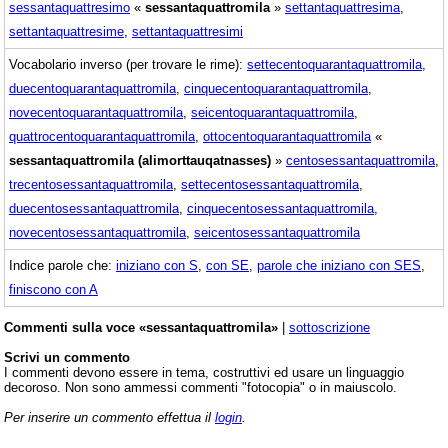
sessantaquattresimo
«
sessantaquattromila
»
settantaquattresima
,
settantaquattresime
,
settantaquattresimi
Vocabolario inverso (per trovare le rime):
settecentoquarantaquattromila
,
duecentoquarantaquattromila
,
cinquecentoquarantaquattromila
,
novecentoquarantaquattromila
,
seicentoquarantaquattromila
,
quattrocentoquarantaquattromila
,
ottocentoquarantaquattromila
«
sessantaquattromila (alimorttauqatnasses)
»
centosessantaquattromila
,
trecentosessantaquattromila
,
settecentosessantaquattromila
,
duecentosessantaquattromila
,
cinquecentosessantaquattromila
,
novecentosessantaquattromila
,
seicentosessantaquattromila
Indice parole che:
iniziano con S
,
con SE
,
parole che iniziano con SES
,
finiscono con A
Commenti sulla voce «sessantaquattromila»
|
sottoscrizione
Scrivi un commento
I commenti devono essere in tema, costruttivi ed usare un linguaggio
decoroso. Non sono ammessi commenti "fotocopia" o in maiuscolo.
Per inserire un commento effettua il
login
.