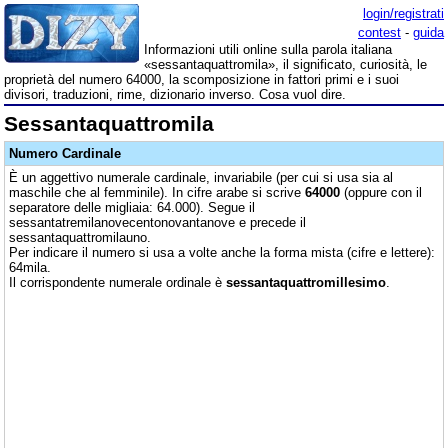
login/registrati
contest
-
guida
Informazioni utili online sulla parola italiana
«sessantaquattromila», il significato, curiosità, le
proprietà del numero 64000, la scomposizione in fattori primi e i suoi
divisori, traduzioni, rime, dizionario inverso. Cosa vuol dire.
Sessantaquattromila
Numero Cardinale
È un aggettivo numerale cardinale, invariabile (per cui si usa sia al
maschile che al femminile). In cifre arabe si scrive
64000
(oppure con il
separatore delle migliaia: 64.000). Segue il
sessantatremilanovecentonovantanove e precede il
sessantaquattromilauno.
Per indicare il numero si usa a volte anche la forma mista (cifre e lettere):
64mila.
Il corrispondente numerale ordinale è
sessantaquattromillesimo
.