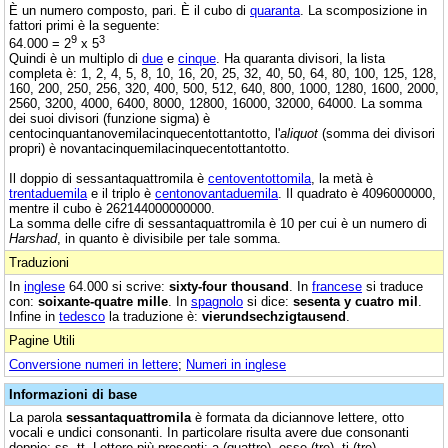
È un numero composto, pari. È il cubo di
quaranta
. La scomposizione in
fattori primi è la seguente:
9
3
64.000 = 2
x 5
Quindi è un multiplo di
due
e
cinque
. Ha quaranta divisori, la lista
completa è: 1, 2, 4, 5, 8, 10, 16, 20, 25, 32, 40, 50, 64, 80, 100, 125, 128,
160, 200, 250, 256, 320, 400, 500, 512, 640, 800, 1000, 1280, 1600, 2000,
2560, 3200, 4000, 6400, 8000, 12800, 16000, 32000, 64000. La somma
dei suoi divisori (funzione sigma) è
centocinquantanovemilacinquecentottantotto, l'
aliquot
(somma dei divisori
propri) è novantacinquemilacinquecentottantotto.
Il doppio di sessantaquattromila è
centoventottomila
, la metà è
trentaduemila
e il triplo è
centonovantaduemila
. Il quadrato è 4096000000,
mentre il cubo è 262144000000000.
La somma delle cifre di sessantaquattromila è 10 per cui è un numero di
Harshad
, in quanto è divisibile per tale somma.
Traduzioni
In
inglese
64.000 si scrive:
sixty-four thousand
. In
francese
si traduce
con:
soixante-quatre mille
. In
spagnolo
si dice:
sesenta y cuatro mil
.
Infine in
tedesco
la traduzione è:
vierundsechzigtausend
.
Pagine Utili
Conversione numeri in lettere
;
Numeri in inglese
Informazioni di base
La parola
sessantaquattromila
è formata da diciannove lettere, otto
vocali e undici consonanti. In particolare risulta avere due consonanti
doppie: ss, tt. Lettere più presenti: a (quattro), esse (tre), ti (tre).