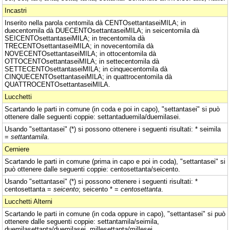
Incastri
Inserito nella parola centomila dà CENTOsettantaseiMILA; in
duecentomila dà DUECENTOsettantaseiMILA; in seicentomila dà
SEICENTOsettantaseiMILA; in trecentomila dà
TRECENTOsettantaseiMILA; in novecentomila dà
NOVECENTOsettantaseiMILA; in ottocentomila dà
OTTOCENTOsettantaseiMILA; in settecentomila dà
SETTECENTOsettantaseiMILA; in cinquecentomila dà
CINQUECENTOsettantaseiMILA; in quattrocentomila dà
QUATTROCENTOsettantaseiMILA.
Lucchetti
Scartando le parti in comune (in coda e poi in capo), "settantasei" si può
ottenere dalle seguenti coppie: settantaduemila/duemilasei.
Usando "settantasei" (*) si possono ottenere i seguenti risultati: * seimila
=
settantamila
.
Cerniere
Scartando le parti in comune (prima in capo e poi in coda), "settantasei" si
può ottenere dalle seguenti coppie: centosettanta/seicento.
Usando "settantasei" (*) si possono ottenere i seguenti risultati: *
centosettanta =
seicento
; seicento * =
centosettanta
.
Lucchetti Alterni
Scartando le parti in comune (in coda oppure in capo), "settantasei" si può
ottenere dalle seguenti coppie: settantamila/seimila,
duemilasettanta/duemilasei, millesettanta/millesei,