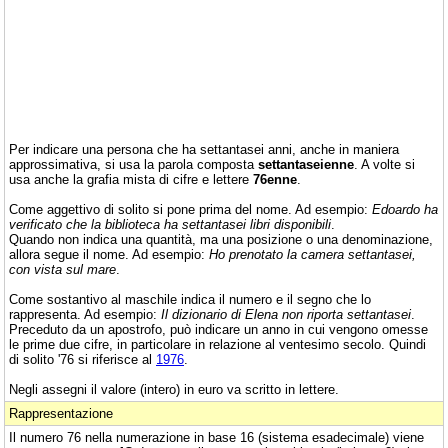
Per indicare una persona che ha settantasei anni, anche in maniera
approssimativa, si usa la parola composta
settantaseienne
. A volte si
usa anche la grafia mista di cifre e lettere
76enne
.
Come aggettivo di solito si pone prima del nome. Ad esempio:
Edoardo ha
verificato che la biblioteca ha settantasei libri disponibili
.
Quando non indica una quantità, ma una posizione o una denominazione,
allora segue il nome. Ad esempio:
Ho prenotato la camera settantasei,
con vista sul mare
.
Come sostantivo al maschile indica il numero e il segno che lo
rappresenta. Ad esempio:
Il dizionario di Elena non riporta settantasei
.
Preceduto da un apostrofo, può indicare un anno in cui vengono omesse
le prime due cifre, in particolare in relazione al ventesimo secolo. Quindi
di solito '76 si riferisce al
1976
.
Negli assegni il valore (intero) in euro va scritto in lettere.
Rappresentazione
Il numero 76 nella numerazione in base 16 (sistema esadecimale) viene