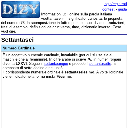
login/registrati
contest
-
guida
Informazioni utili online sulla parola italiana
«settantasei», il significato, curiosità, le proprietà
del numero 76, la scomposizione in fattori primi e i suoi divisori, traduzioni,
frasi di esempio, definizioni da cruciverba, rime, dizionario inverso. Cosa
vuol dire.
Settantasei
Numero Cardinale
È un aggettivo numerale cardinale, invariabile (per cui si usa sia al
maschile che al femminile). In cifre arabe si scrive
76
, in numeri romani
diventa
LXXVI
. Segue il
settantacinque
e precede il
settantasette
. È
composto di sette decine e sei unità.
Il corrispondente numerale ordinale è
settantaseiesimo
. A volte l'ordinale
viene indicato nella forma mista
76esimo
.