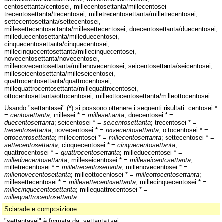
centosettanta/centosei, millecentosettanta/millecentosei,
trecentosettanta/trecentosei, milletrecentosettanta/milletrecentosei,
settecentosettanta/settecentosei,
millesettecentosettanta/millesettecentosei, duecentosettanta/duecentosei,
milleduecentosettanta/milleduecentosei,
cinquecentosettanta/cinquecentosei,
millecinquecentosettanta/millecinquecentosei,
novecentosettanta/novecentosei,
millenovecentosettanta/millenovecentosei, seicentosettanta/seicentosei,
milleseicentosettanta/milleseicentosei,
quattrocentosettanta/quattrocentosei,
millequattrocentosettanta/millequattrocentosei,
ottocentosettanta/ottocentosei, milleottocentosettanta/milleottocentosei.
Usando "settantasei" (*) si possono ottenere i seguenti risultati: centosei *
=
centosettanta
; millesei * =
millesettanta
; duecentosei * =
duecentosettanta
; seicentosei * =
seicentosettanta
; trecentosei * =
trecentosettanta
; novecentosei * =
novecentosettanta
; ottocentosei * =
ottocentosettanta
; millecentosei * =
millecentosettanta
; settecentosei * =
settecentosettanta
; cinquecentosei * =
cinquecentosettanta
;
quattrocentosei * =
quattrocentosettanta
; milleduecentosei * =
milleduecentosettanta
; milleseicentosei * =
milleseicentosettanta
;
milletrecentosei * =
milletrecentosettanta
; millenovecentosei * =
millenovecentosettanta
; milleottocentosei * =
milleottocentosettanta
;
millesettecentosei * =
millesettecentosettanta
; millecinquecentosei * =
millecinquecentosettanta
; millequattrocentosei * =
millequattrocentosettanta
.
Sciarade e composizione
"settantasei" è formata da: settanta+sei.