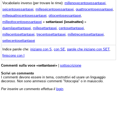
Vocabolario inverso (per trovare le rime):
millenovecentosessantasei
,
seicentosessantasei
,
milleseicentosessantasei
,
quattrocentosessantasei
,
millequattrocentosessantasei
,
ottocentosessantasei
,
milleottocentosessantasei
«
settantasei (iesatnattes)
»
duemilasettantasei
,
millesettantasei
,
centosettantasei
,
millecentosettantasei
,
trecentosettantasei
,
milletrecentosettantasei
,
settecentosettantasei
Indice parole che:
iniziano con S
,
con SE
,
parole che iniziano con SET
,
finiscono con I
Commenti sulla voce «settantasei»
|
sottoscrizione
Scrivi un commento
I commenti devono essere in tema, costruttivi ed usare un linguaggio
decoroso. Non sono ammessi commenti "fotocopia" o in maiuscolo.
Per inserire un commento effettua il
login
.