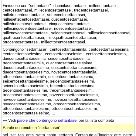
Finiscono con "settantasei": duemilasettantasei, millesettantasei,
centosettantasei, millecentosettantasei, trecentosettantasei,
milletrecentosettantasei, settecentosettantasei,
millesettecentosettantasei, duecentosettantasei,
milleduecentosettantasei, cinquecentosettantasei,
millecinquecentosettantasei, novecentosettantasei,
millenovecentosettantasei, seicentosettantasei, milleseicentosettantasei,
quattrocentosettantasei, millequattrocentosettantasei,
ottocentosettantasei, milleottocentosettantasei.
Contengono "settantasei": centosettantaseimila, centosettantaseiesima,
centosettantaseiesime, centosettantaseiesimi, centosettantaseiesimo,
duecentosettantaseimila, seicentosettantaseimila,
trecentosettantaseimila, duecentosettantaseiesima,
duecentosettantaseiesime, duecentosettantaseiesimi,
duecentosettantaseiesimo, novecentosettantaseimila,
ottocentosettantaseimila, seicentosettantaseiesima,
seicentosettantaseiesime, seicentosettantaseiesimi,
seicentosettantaseiesimo, trecentosettantaseiesima,
trecentosettantaseiesime, trecentosettantaseiesimi,
trecentosettantaseiesimo, novecentosettantaseiesima,
novecentosettantaseiesime, novecentosettantaseiesimi,
novecentosettantaseiesimo, ottocentosettantaseiesima,
ottocentosettantaseiesime, ottocentosettantaseiesimi,
ottocentosettantaseiesimo, ...
»» Vedi
parole che contengono settantasei
per la lista completa
Parole contenute in "settantasei"
sei, set, tan, anta, setta, tanta, settanta. Contenute all'inverso: atte, natte.