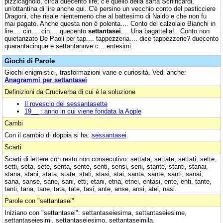
pizzicagnolo, circa duecento lire; c'è quello della sarta Schincardi,
un'ottantina di lire anche qui. C'è persino un vecchio conto del pasticciere
Dragoni, che risale nientemeno che al battesimo di Naldo e che non fu
mai pagato. Anche questa non è polenta.... Conto del calzolaio Bianchi in
lire.... cin.... cin.... quecento
settantasei
.... Una bagattella!.. Conto non
quietanzato De Paoli per tap.... tappezzeria.... dice tappezzerie? duecento
quarantacinque e settantanove c....entesimi.
Giochi di Parole
Giochi enigmistici, trasformazioni varie e curiosità. Vedi anche:
Anagrammi per settantasei
Definizioni da Cruciverba di cui è la soluzione
Il rovescio del sessantasette
19__ : anno in cui viene fondata la Apple
Cambi
Con il cambio di doppia si ha:
sessantasei
.
Scarti
Scarti di lettere con resto non consecutivo: settata, settate, settati, sette,
setti, seta, sete, senta, sente, senti, sensi, seni, stante, stanti, stanai,
stana, stani, stata, state, stati, stasi, stai, santa, sante, santi, sanai,
sana, sanse, sane, sani, etti, etani, etna, etnei, entasi, ente, enti, tante,
tanti, tana, tane, tata, tate, tasi, ante, anse, ansi, atei, nasi.
Parole con "settantasei"
Iniziano con "settantasei": settantaseiesima, settantaseiesime,
settantaseiesimi, settantaseiesimo, settantaseimila.