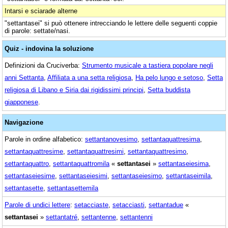
Intarsi e sciarade alterne
"settantasei" si può ottenere intrecciando le lettere delle seguenti coppie
di parole: settate/nasi.
Quiz - indovina la soluzione
Definizioni da Cruciverba:
Strumento musicale a tastiera popolare negli
anni Settanta
,
Affiliata a una setta religiosa
,
Ha pelo lungo e setoso
,
Setta
religiosa di Libano e Siria dai rigidissimi principi
,
Setta buddista
giapponese
.
Navigazione
Parole in ordine alfabetico:
settantanovesimo
,
settantaquattresima
,
settantaquattresime
,
settantaquattresimi
,
settantaquattresimo
,
settantaquattro
,
settantaquattromila
«
settantasei
»
settantaseiesima
,
settantaseiesime
,
settantaseiesimi
,
settantaseiesimo
,
settantaseimila
,
settantasette
,
settantasettemila
Parole di undici lettere
:
setacciaste
,
setacciasti
,
settantadue
«
settantasei
»
settantatré
,
settantenne
,
settantenni