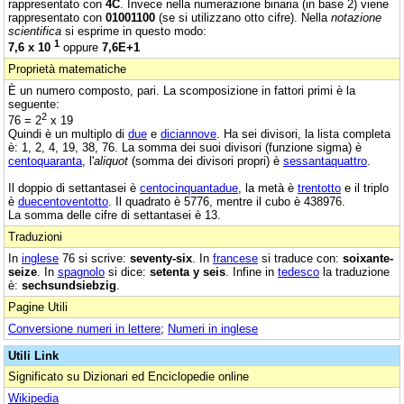
rappresentato con
4C
. Invece nella numerazione binaria (in base 2) viene
rappresentato con
01001100
(se si utilizzano otto cifre). Nella
notazione
scientifica
si esprime in questo modo:
1
7,6 x 10
oppure
7,6E+1
Proprietà matematiche
È un numero composto, pari. La scomposizione in fattori primi è la
seguente:
2
76 = 2
x 19
Quindi è un multiplo di
due
e
diciannove
. Ha sei divisori, la lista completa
è: 1, 2, 4, 19, 38, 76. La somma dei suoi divisori (funzione sigma) è
centoquaranta
, l'
aliquot
(somma dei divisori propri) è
sessantaquattro
.
Il doppio di settantasei è
centocinquantadue
, la metà è
trentotto
e il triplo
è
duecentoventotto
. Il quadrato è 5776, mentre il cubo è 438976.
La somma delle cifre di settantasei è 13.
Traduzioni
In
inglese
76 si scrive:
seventy-six
. In
francese
si traduce con:
soixante-
seize
. In
spagnolo
si dice:
setenta y seis
. Infine in
tedesco
la traduzione
è:
sechsundsiebzig
.
Pagine Utili
Conversione numeri in lettere
;
Numeri in inglese
Utili Link
Significato su Dizionari ed Enciclopedie online
Wikipedia