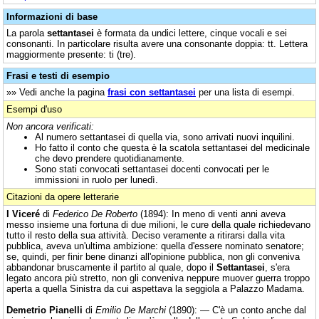
Informazioni di base
La parola
settantasei
è formata da undici lettere, cinque vocali e sei
consonanti. In particolare risulta avere una consonante doppia: tt. Lettera
maggiormente presente: ti (tre).
Frasi e testi di esempio
»» Vedi anche la pagina
frasi con settantasei
per una lista di esempi.
Esempi d'uso
Non ancora verificati:
Al numero settantasei di quella via, sono arrivati nuovi inquilini.
Ho fatto il conto che questa è la scatola settantasei del medicinale
che devo prendere quotidianamente.
Sono stati convocati settantasei docenti convocati per le
immissioni in ruolo per lunedì.
Citazioni da opere letterarie
I Viceré
di
Federico De Roberto
(1894): In meno di venti anni aveva
messo insieme una fortuna di due milioni, le cure della quale richiedevano
tutto il resto della sua attività. Deciso veramente a ritirarsi dalla vita
pubblica, aveva un'ultima ambizione: quella d'essere nominato senatore;
se, quindi, per finir bene dinanzi all'opinione pubblica, non gli conveniva
abbandonar bruscamente il partito al quale, dopo il
Settantasei
, s'era
legato ancora più stretto, non gli conveniva neppure muover guerra troppo
aperta a quella Sinistra da cui aspettava la seggiola a Palazzo Madama.
Demetrio Pianelli
di
Emilio De Marchi
(1890): — C'è un conto anche dal