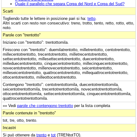
Quale il parallelo che separa Corea del Nord e Corea del Sud?
Scarti
Togliendo tutte le lettere in posizione pari si ha:
tetto
.
Altri scarti con resto non consecutivo: treno, trotto, tento, retto, rotto, etto,
noto.
Parole con "trentotto"
Iniziano con "trentotto": trentottomila.
Finiscono con "trentotto": duemilatrentotto, milletrentotto, centotrentotto,
millecentotrentotto, trecentotrentotto, milletrecentotrentotto,
settecentotrentotto, millesettecentotrentotto, duecentotrentotto,
milleduecentotrentotto, cinquecentotrentotto, millecinquecentotrentotto,
novecentotrentotto, millenovecentotrentotto, seicentotrentotto,
milleseicentotrentotto, quattrocentotrentotto, millequattrocentotrentotto,
ottocentotrentotto, milleottocentotrentotto.
Contengono "trentotto": centotrentottomila, duecentotrentottomila,
seicentotrentottomila, trecentotrentottomila, novecentotrentottomila,
ottocentotrentottomila, settecentotrentottomila, cinquecentotrentottomila,
quattrocentotrentottomila.
»» Vedi
parole che contengono trentotto
per la lista completa
Parole contenute in "trentotto"
tot, tre, otto, trento.
Incastri
Si può ottenere da
trento
e
tot
(TRENtotTO).