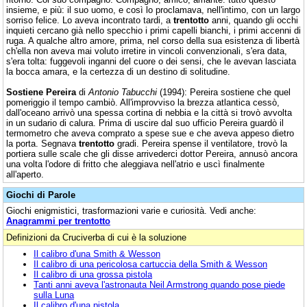
insieme, e più: il suo uomo, e così lo proclamava, nell'intimo, con un largo
sorriso felice. Lo aveva incontrato tardi, a
trentotto
anni, quando gli occhi
inquieti cercano già nello specchio i primi capelli bianchi, i primi accenni di
ruga. A qualche altro amore, prima, nel corso della sua esistenza di libertà
ch'ella non aveva mai voluto irretire in vincoli convenzionali, s'era data,
s'era tolta: fuggevoli inganni del cuore o dei sensi, che le avevan lasciata
la bocca amara, e la certezza di un destino di solitudine.
Sostiene Pereira
di
Antonio Tabucchi
(1994): Pereira sostiene che quel
pomeriggio il tempo cambiò. All'improvviso la brezza atlantica cessò,
dall'oceano arrivò una spessa cortina di nebbia e la città si trovò avvolta
in un sudario di calura. Prima di uscire dal suo ufficio Pereira guardò il
termometro che aveva comprato a spese sue e che aveva appeso dietro
la porta. Segnava
trentotto
gradi. Pereira spense il ventilatore, trovò la
portiera sulle scale che gli disse arrivederci dottor Pereira, annusò ancora
una volta l'odore di fritto che aleggiava nell'atrio e uscì finalmente
all'aperto.
Giochi di Parole
Giochi enigmistici, trasformazioni varie e curiosità. Vedi anche:
Anagrammi per trentotto
Definizioni da Cruciverba di cui è la soluzione
Il calibro d'una Smith & Wesson
Il calibro di una pericolosa cartuccia della Smith & Wesson
Il calibro di una grossa pistola
Tanti anni aveva l'astronauta Neil Armstrong quando pose piede
sulla Luna
Il calibro d'una pistola