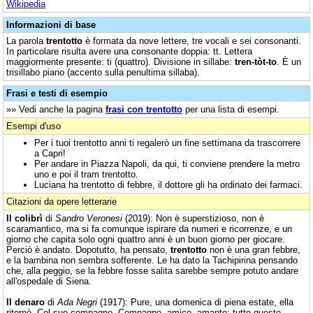
Wikipedia
Informazioni di base
La parola
trentotto
è formata da nove lettere, tre vocali e sei consonanti.
In particolare risulta avere una consonante doppia: tt. Lettera
maggiormente presente: ti (quattro). Divisione in sillabe:
tren-tòt-to
. È un
trisillabo piano (accento sulla penultima sillaba).
Frasi e testi di esempio
»» Vedi anche la pagina
frasi con trentotto
per una lista di esempi.
Esempi d'uso
Per i tuoi trentotto anni ti regalerò un fine settimana da trascorrere
a Capri!
Per andare in Piazza Napoli, da qui, ti conviene prendere la metro
uno e poi il tram trentotto.
Luciana ha trentotto di febbre, il dottore gli ha ordinato dei farmaci.
Citazioni da opere letterarie
Il colibrì
di
Sandro Veronesi
(2019): Non è superstizioso, non è
scaramantico, ma si fa comunque ispirare da numeri e ricorrenze, e un
giorno che capita solo ogni quattro anni è un buon giorno per giocare.
Perciò è andato. Dopotutto, ha pensato,
trentotto
non è una gran febbre,
e la bambina non sembra sofferente. Le ha dato la Tachipirina pensando
che, alla peggio, se la febbre fosse salita sarebbe sempre potuto andare
all'ospedale di Siena.
Il denaro
di
Ada Negri
(1917): Pure, una domenica di piena estate, ella
ritornò. Col suo compagno. Compagno, amico, amante: tutto questo