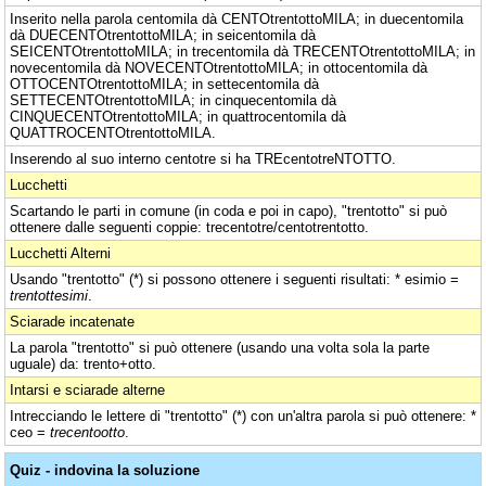
Inserito nella parola centomila dà CENTOtrentottoMILA; in duecentomila
dà DUECENTOtrentottoMILA; in seicentomila dà
SEICENTOtrentottoMILA; in trecentomila dà TRECENTOtrentottoMILA; in
novecentomila dà NOVECENTOtrentottoMILA; in ottocentomila dà
OTTOCENTOtrentottoMILA; in settecentomila dà
SETTECENTOtrentottoMILA; in cinquecentomila dà
CINQUECENTOtrentottoMILA; in quattrocentomila dà
QUATTROCENTOtrentottoMILA.
Inserendo al suo interno centotre si ha TREcentotreNTOTTO.
Lucchetti
Scartando le parti in comune (in coda e poi in capo), "trentotto" si può
ottenere dalle seguenti coppie: trecentotre/centotrentotto.
Lucchetti Alterni
Usando "trentotto" (*) si possono ottenere i seguenti risultati: * esimio =
trentottesimi
.
Sciarade incatenate
La parola "trentotto" si può ottenere (usando una volta sola la parte
uguale) da: trento+otto.
Intarsi e sciarade alterne
Intrecciando le lettere di "trentotto" (*) con un'altra parola si può ottenere: *
ceo =
trecentootto
.
Quiz - indovina la soluzione