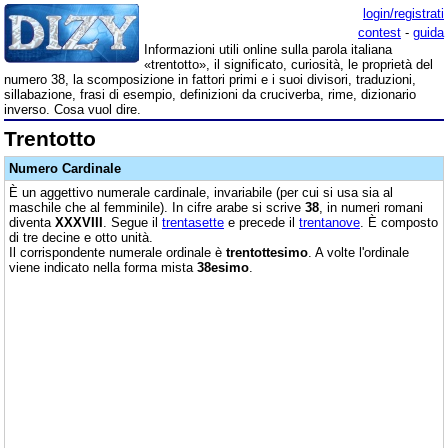
login/registrati
contest
-
guida
Informazioni utili online sulla parola italiana
«trentotto», il significato, curiosità, le proprietà del
numero 38, la scomposizione in fattori primi e i suoi divisori, traduzioni,
sillabazione, frasi di esempio, definizioni da cruciverba, rime, dizionario
inverso. Cosa vuol dire.
Trentotto
Numero Cardinale
È un aggettivo numerale cardinale, invariabile (per cui si usa sia al
maschile che al femminile). In cifre arabe si scrive
38
, in numeri romani
diventa
XXXVIII
. Segue il
trentasette
e precede il
trentanove
. È composto
di tre decine e otto unità.
Il corrispondente numerale ordinale è
trentottesimo
. A volte l'ordinale
viene indicato nella forma mista
38esimo
.