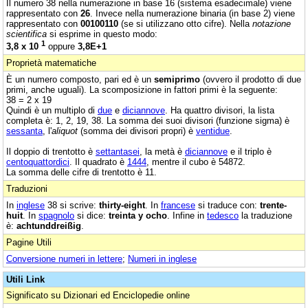
Il numero 38 nella numerazione in base 16 (sistema esadecimale) viene
rappresentato con
26
. Invece nella numerazione binaria (in base 2) viene
rappresentato con
00100110
(se si utilizzano otto cifre). Nella
notazione
scientifica
si esprime in questo modo:
1
3,8 x 10
oppure
3,8E+1
Proprietà matematiche
È un numero composto, pari ed è un
semiprimo
(ovvero il prodotto di due
primi, anche uguali). La scomposizione in fattori primi è la seguente:
38 = 2 x 19
Quindi è un multiplo di
due
e
diciannove
. Ha quattro divisori, la lista
completa è: 1, 2, 19, 38. La somma dei suoi divisori (funzione sigma) è
sessanta
, l'
aliquot
(somma dei divisori propri) è
ventidue
.
Il doppio di trentotto è
settantasei
, la metà è
diciannove
e il triplo è
centoquattordici
. Il quadrato è
1444
, mentre il cubo è 54872.
La somma delle cifre di trentotto è 11.
Traduzioni
In
inglese
38 si scrive:
thirty-eight
. In
francese
si traduce con:
trente-
huit
. In
spagnolo
si dice:
treinta y ocho
. Infine in
tedesco
la traduzione
è:
achtunddreißig
.
Pagine Utili
Conversione numeri in lettere
;
Numeri in inglese
Utili Link
Significato su Dizionari ed Enciclopedie online