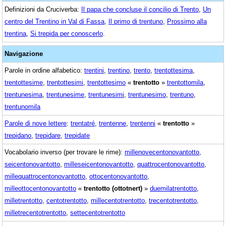
Definizioni da Cruciverba:
Il papa che concluse il concilio di Trento
,
Un
centro del Trentino in Val di Fassa
,
Il primo di trentuno
,
Prossimo alla
trentina
,
Si trepida per conoscerlo
.
Navigazione
Parole in ordine alfabetico:
trentini
,
trentino
,
trento
,
trentottesima
,
trentottesime
,
trentottesimi
,
trentottesimo
«
trentotto
»
trentottomila
,
trentunesima
,
trentunesime
,
trentunesimi
,
trentunesimo
,
trentuno
,
trentunomila
Parole di nove lettere
:
trentatré
,
trentenne
,
trentenni
«
trentotto
»
trepidano
,
trepidare
,
trepidate
Vocabolario inverso (per trovare le rime):
millenovecentonovantotto
,
seicentonovantotto
,
milleseicentonovantotto
,
quattrocentonovantotto
,
millequattrocentonovantotto
,
ottocentonovantotto
,
milleottocentonovantotto
«
trentotto (ottotnert)
»
duemilatrentotto
,
milletrentotto
,
centotrentotto
,
millecentotrentotto
,
trecentotrentotto
,
milletrecentotrentotto
,
settecentotrentotto