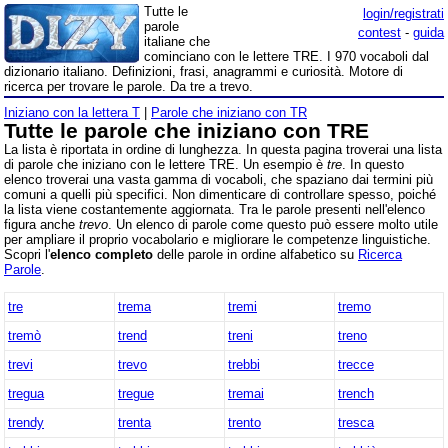
Tutte le
login/registrati
parole
contest
-
guida
italiane che
cominciano con le lettere TRE. I 970 vocaboli dal
dizionario italiano. Definizioni, frasi, anagrammi e curiosità. Motore di
ricerca per trovare le parole. Da tre a trevo.
Iniziano con la lettera T
|
Parole che iniziano con TR
Tutte le parole che iniziano con TRE
La lista è riportata in ordine di lunghezza. In questa pagina troverai una lista
di parole che iniziano con le lettere TRE. Un esempio è
tre
. In questo
elenco troverai una vasta gamma di vocaboli, che spaziano dai termini più
comuni a quelli più specifici. Non dimenticare di controllare spesso, poiché
la lista viene costantemente aggiornata. Tra le parole presenti nell'elenco
figura anche
trevo
. Un elenco di parole come questo può essere molto utile
per ampliare il proprio vocabolario e migliorare le competenze linguistiche.
Scopri l'
elenco completo
delle parole in ordine alfabetico su
Ricerca
Parole
.
tre
trema
tremi
tremo
tremò
trend
treni
treno
trevi
trevo
trebbi
trecce
tregua
tregue
tremai
trench
trendy
trenta
trento
tresca