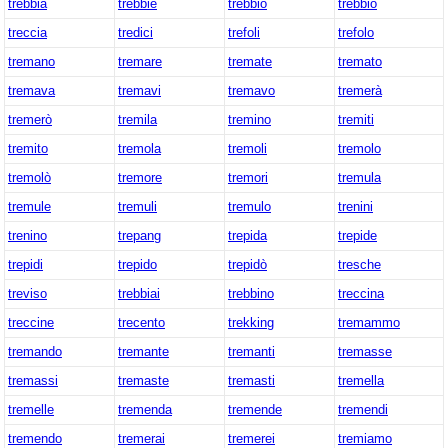
trebbia
trebbie
trebbio
trebbiò
treccia
tredici
trefoli
trefolo
tremano
tremare
tremate
tremato
tremava
tremavi
tremavo
tremerà
tremerò
tremila
tremino
tremiti
tremito
tremola
tremoli
tremolo
tremolò
tremore
tremori
tremula
tremule
tremuli
tremulo
trenini
trenino
trepang
trepida
trepide
trepidi
trepido
trepidò
tresche
treviso
trebbiai
trebbino
treccina
treccine
trecento
trekking
tremammo
tremando
tremante
tremanti
tremasse
tremassi
tremaste
tremasti
tremella
tremelle
tremenda
tremende
tremendi
tremendo
tremerai
tremerei
tremiamo