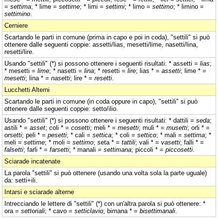
=
settima
; * lime =
settime
; * limi =
settimi
; * limo =
settimo
; * limino =
settimino
.
Cerniere
Scartando le parti in comune (prima in capo e poi in coda), "settili" si può
ottenere dalle seguenti coppie: assetti/lias, mesetti/lime, nasetti/lina,
resetti/lire.
Usando "settili" (*) si possono ottenere i seguenti risultati: * assetti =
lias
;
* mesetti =
lime
; * nasetti =
lina
; * resetti =
lire
; lias * =
assetti
; lime * =
mesetti
; lina * =
nasetti
; lire * =
resetti
.
Lucchetti Alterni
Scartando le parti in comune (in coda oppure in capo), "settili" si può
ottenere dalle seguenti coppie: setto/ilio.
Usando "settili" (*) si possono ottenere i seguenti risultati: * dattili =
seda
;
astili * =
asset
; coli * =
cosetti
; meli * =
mesetti
; muli * =
musetti
; orli * =
orsetti
; peli * =
pesetti
; * cali =
settica
; * coli =
settico
; * mali =
settima
; *
meli =
settime
; * moli =
settimo
; seta * =
tattili
; vali * =
vasetti
; falli * =
falsetti
; farli * =
farsetti
; * manali =
settimana
; piccoli * =
piccosetti
.
Sciarade incatenate
La parola "settili" si può ottenere (usando una volta sola la parte uguale)
da: setti+ili.
Intarsi e sciarade alterne
Intrecciando le lettere di "settili" (*) con un'altra parola si può ottenere: *
ora =
settoriali
; * cavo =
setticlavio
; bimana * =
bisettimanali
.