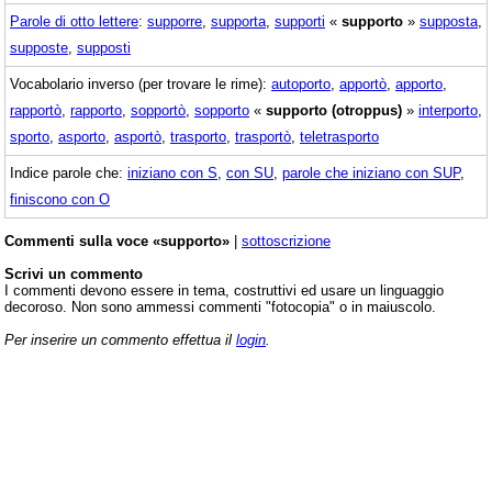
Parole di otto lettere
:
supporre
,
supporta
,
supporti
«
supporto
»
supposta
,
supposte
,
supposti
Vocabolario inverso (per trovare le rime):
autoporto
,
apportò
,
apporto
,
rapportò
,
rapporto
,
sopportò
,
sopporto
«
supporto (otroppus)
»
interporto
,
sporto
,
asporto
,
asportò
,
trasporto
,
trasportò
,
teletrasporto
Indice parole che:
iniziano con S
,
con SU
,
parole che iniziano con SUP
,
finiscono con O
Commenti sulla voce «supporto»
|
sottoscrizione
Scrivi un commento
I commenti devono essere in tema, costruttivi ed usare un linguaggio
decoroso. Non sono ammessi commenti "fotocopia" o in maiuscolo.
Per inserire un commento effettua il
login
.