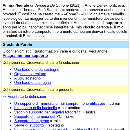
Anima Neurale
di
Veronica De Simone
(2021): «Anche Derrek lo diceva.
E Louise e Theresa. Però Sampsa ci credeva e ha convinto anche loro a
provarci. È così che ha creato me.» «Come?» «Lui lo chiamava cervello
isobiologico. La maggior parte dei miei dendriti nell'emisfero destro sono
rivestiti da una guaina mielinica artificiale. Anche le cellule di
supporto
sono per lo più nanomacchine integrate nel mio circuito cerebrale. Il mio
emisfero sinistro è composto interamente da neuroni derivanti dalle cellule
staminali di Elise Laine.»
Giochi di Parole
Giochi enigmistici, trasformazioni varie e curiosità. Vedi anche:
Anagrammi per supporto
Definizioni da Cruciverba di cui è la soluzione
Una base che dà sostegno
Organo sostenitore
Aiuto, sostegno
Una base di sostegno
Definizioni da Cruciverba in cui è presente
»»
Vedi tutte le definizioni
Un supporto di memoria ormai sempre meno utilizzato
= cd-rom
Il supporto della bacinella
= portacatino
Vecchio supporto per negativi fotografici
= lastra
Supporto di memoria del PC
= drive
Supporto di un perno
= ralla
Serve di supporto
= sostegno
Il supporto magnetico per registrare i film della TV
= videocassetta