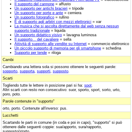
Il supporto del cannone
= affusto
Un supporto per antichi bracieri
= tripode
Un supporto per porte e ante
= cerniera
Un supporto fotografico
= rullino
È di supporto agli arbitri con mezzi elettronici
= var
La musica che si ascolta direttamente dal web senza nessun
supporto tradizionale
= liquida
Un supporto didattico visivo
= lavagna luminosa
Il supporto... del cavaliere
= sella
Attività di supporto alle vendite su Internet
= commercio elettronico
Un piccolo supporto di memoria per gli smartphone
= schedina
Supporto per tende
= riloga
Cambi
Cambiando una lettera sola si possono ottenere le seguenti parole:
sopporto
,
supporta
,
supporti
,
supposto
.
Scarti
Togliendo tutte le lettere in posizione pari si ha:
spot
.
Altri scarti con resto non consecutivo: suor, sporto, sport, sorto, urto,
poro, poto.
Parole contenute in "supporto"
orto, porto. Contenute all'inverso: pus.
Lucchetti
Scartando le parti in comune (in coda e poi in capo), "supporto" si può
ottenere dalle seguenti coppie: sua/apporto, sura/rapporto,
supposto/storto.