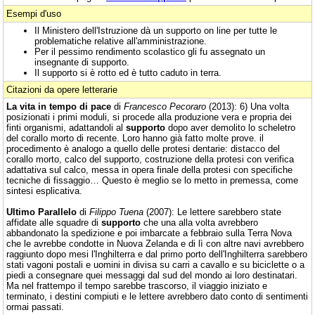
Esempi d'uso
Il Ministero dell'Istruzione dà un supporto on line per tutte le
problematiche relative all'amministrazione.
Per il pessimo rendimento scolastico gli fu assegnato un
insegnante di supporto.
Il supporto si è rotto ed è tutto caduto in terra.
Citazioni da opere letterarie
La vita in tempo di pace
di
Francesco Pecoraro
(2013): 6) Una volta
posizionati i primi moduli, si procede alla produzione vera e propria dei
finti organismi, adattandoli al
supporto
dopo aver demolito lo scheletro
del corallo morto di recente. Loro hanno già fatto molte prove. il
procedimento è analogo a quello delle protesi dentarie: distacco del
corallo morto, calco del supporto, costruzione della protesi con verifica
adattativa sul calco, messa in opera finale della protesi con specifiche
tecniche di fissaggio… Questo è meglio se lo metto in premessa, come
sintesi esplicativa.
Ultimo Parallelo
di
Filippo Tuena
(2007): Le lettere sarebbero state
affidate alle squadre di
supporto
che una alla volta avrebbero
abbandonato la spedizione e poi imbarcate a febbraio sulla Terra Nova
che le avrebbe condotte in Nuova Zelanda e di lì con altre navi avrebbero
raggiunto dopo mesi l'Inghilterra e dal primo porto dell'Inghilterra sarebbero
stati vagoni postali e uomini in divisa su carri a cavallo e su biciclette o a
piedi a consegnare quei messaggi dal sud del mondo ai loro destinatari.
Ma nel frattempo il tempo sarebbe trascorso, il viaggio iniziato e
terminato, i destini compiuti e le lettere avrebbero dato conto di sentimenti
ormai passati.