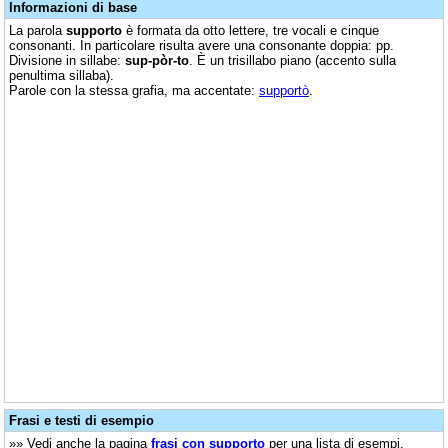
Informazioni di base
La parola
supporto
è formata da otto lettere, tre vocali e cinque
consonanti. In particolare risulta avere una consonante doppia: pp.
Divisione in sillabe:
sup-pòr-to
. È un trisillabo piano (accento sulla
penultima sillaba).
Parole con la stessa grafia, ma accentate:
supportò
.
Frasi e testi di esempio
»» Vedi anche la pagina
frasi con supporto
per una lista di esempi.