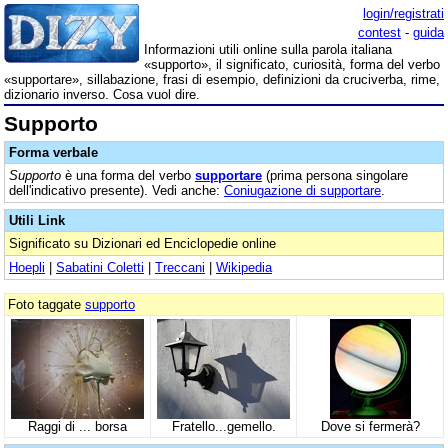
login/registrati
contest
-
guida
Informazioni utili online sulla parola italiana
«supporto», il significato, curiosità, forma del verbo
«supportare», sillabazione, frasi di esempio, definizioni da cruciverba, rime,
dizionario inverso. Cosa vuol dire.
Supporto
Forma verbale
Supporto
è una forma del verbo
supportare
(prima persona singolare
dell'indicativo presente). Vedi anche:
Coniugazione di supportare
.
Utili Link
Significato su Dizionari ed Enciclopedie online
Hoepli
|
Sabatini Coletti
|
Treccani
|
Wikipedia
Foto taggate
supporto
Raggi di ... borsa
Fratello...gemello.
Dove si fermerà?