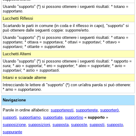
Usando "supporto" (*) si possono ottenere i seguenti risultati: * totano =
supportano
.
Lucchetti Riflessi
Scartando le parti in comune (in coda e il riflesso in capo), "supporto" si
può ottenere dalle seguenti coppie: supporre/erto.
Usando "supporto" (*) si possono ottenere i seguenti risultati: * ottano =
supportano
; * ottava =
supportava
; * ottavi =
supportavi
; * ottavo =
supportavo
; * ottante =
supportante
.
Lucchetti Alterni
Usando "supporto" (*) si possono ottenere i seguenti risultati: * rapporto =
sura
; * aio =
supportai
; * ero =
supporter
; * ateo =
supportate
; * avio =
supportavi
; * astio =
supportasti
.
Intarsi e sciarade alterne
Intrecciando le lettere di "supporto" (*) con un'altra parola si può ottenere:
* arno =
supportarono
.
Navigazione
Parole in ordine alfabetico:
supporteresti
,
supporterete
,
supporterò
,
supporti
,
supportiamo
,
supportiate
,
supportino
«
supporto
»
supposizione
,
supposizioni
,
supposta
,
supposte
,
supposti
,
supposto
,
suppurante