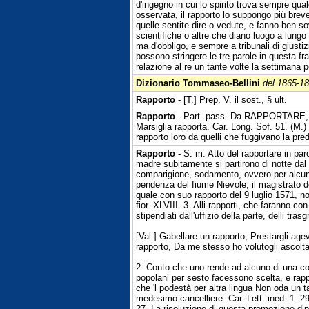
d'ingegno in cui lo spirito trova sempre qua
osservata, il rapporto lo suppongo più breve
quelle sentite dire o vedute, e fanno ben sov
scientifiche o altre che diano luogo a lungo d
ma d'obbligo, e sempre a tribunali di giustiz
possono stringere le tre parole in questa fras
relazione al re un tante volte la settimana 
Dizionario Tommaseo-Bellini
del 1865-1
Rapporto
- [T.] Prep. V. il sost., § ult.
Rapporto
- Part. pass. Da RAPPORTARE, si
Marsiglia rapporta. Car. Long. Sof. 51. (M.)
rapporto loro da quelli che fuggivano la pre
Rapporto
- S. m. Atto del rapportare in paro
madre subitamente si partirono di notte dal
comparigione, sodamento, ovvero per alcuno a
pendenza del fiume Nievole, il magistrato de'
quale con suo rapporto del 9 luglio 1571, no
fior. XLVIII. 3. Alli rapporti, che faranno c
stipendiati dall'uffizio della parte, delli tras
[Val.] Gabellare un rapporto, Prestargli ag
rapporto, Da me stesso ho volutogli ascolta
2. Conto che uno rende ad alcuno di una cos
popolani per sesto facessono scelta, e rappor
che 'l podestà per altra lingua Non oda un ta
medesimo cancelliere. Car. Lett. ined. 1. 29
27. La risoluzione di questa promozione dip