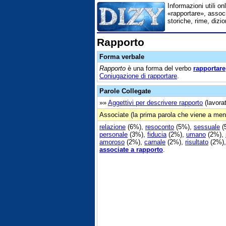
Informazioni utili on
«rapportare», associ
storiche, rime, dizi
Rapporto
Forma verbale
Rapporto
è una forma del verbo
rapportare
Coniugazione di rapportare
.
Parole Collegate
»»
Aggettivi per descrivere rapporto
(lavorat
Associate (la prima parola che viene a men
relazione
(6%),
resoconto
(5%),
sessuale
(
personale
(3%),
fiducia
(2%),
umano
(2%),
amoroso
(2%),
carnale
(2%),
risultato
(2%)
associate a rapporto
.