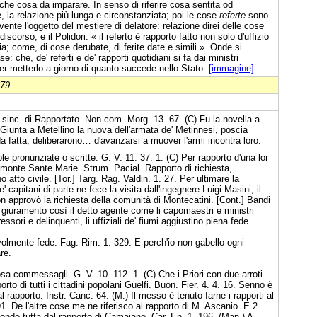
lche cosa da imparare. In senso di riferire cosa sentita od
, la relazione più lunga e circonstanziata; poi le cose
referte
sono
ente l'oggetto del mestiere di delatore: relazione direi delle cose
iscorso; e il Polidori: « il referto è rapporto fatto non solo d'uffizio
ia; come, di cose derubate, di ferite date e simili ». Onde si
e: che, de' referti e de' rapporti quotidiani si fa dai ministri
per metterlo a giorno di quanto succede nello Stato.
[immagine]
879
nc. di Rapportato. Non com. Morg. 13. 67. (C) Fu la novella a
 Giunta a Metellino la nuova dell'armata de' Metinnesi, poscia
da fatta, deliberarono… d'avanzarsi a muover l'armi incontra loro.
le pronunziate o scritte. G. V. 11. 37. 1. (C) Per rapporto d'una lor
 monte Sante Marie. Strum. Pacial. Rapporto di richiesta,
tto civile. [Tor.] Targ. Rag. Valdin. 1. 27. Per ultimare la
 capitani di parte ne fece la visita dall'ingegnere Luigi Masini, il
n approvò la richiesta della comunità di Montecatini. [Cont.] Bandi
on giuramento così il detto agente come li capomaestri e ministri
gressori e delinquenti, li uffiziali de' fiumi aggiustino piena fede.
evolmente fede. Fag. Rim. 1. 329. E perch'io non gabello ogni
re.
a commessagli. G. V. 10. 112. 1. (C) Che i Priori con due arroti
to di tutti i cittadini popolani Guelfi. Buon. Fier. 4. 4. 16. Senno è
l rapporto. Instr. Canc. 64. (M.) Il messo è tenuto farne i rapporti al
1. De l'altre cose me ne riferisco al rapporto di M. Ascanio. E 2.
ende tutta dal rapporto di Camajano. Car. En. 1. 196. (Man.) A