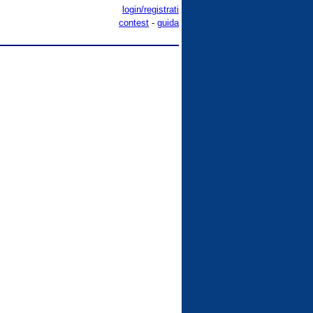
login/registrati
contest
-
guida