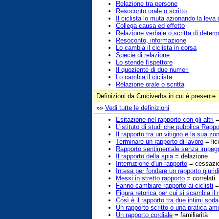
Relazione tra persone
Resoconto orale o scritto
Il ciclista lo muta azionando la leva
Collega causa ed effetto
Relazione verbale o scritta di determi
Resoconto, informazione
Lo cambia il ciclista in corsa
Specie di relazione
Lo stende l'ispettore
Il quoziente di due numeri
Lo cambia il ciclista
Relazione orale o scritta
Definizioni da Cruciverba in cui è presente
»»
Vedi tutte le definizioni
Esitazione nel rapporto con gli altri
=
L'istituto di studi che pubblica Rappor
Il rapporto tra un vitigno e la sua zo
Terminare un rapporto di lavoro
= lic
Rapporto sentimentale senza impegn
Il rapporto della spia
= delazione
Interruzione d'un rapporto
= cessazi
Intesa per fondare un rapporto giurid
Messi in stretto rapporto
= correlati
Fanno cambiare rapporto ai ciclisti
= 
Figura retorica per cui si scambia il
Così è il rapporto tra due intimi sodal
Un rapporto scritto o una pratica am
Un rapporto cordiale
= familiarità