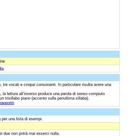
ine
ia
, tre vocali e cinque consonanti. In particolare risulta avere una
a
, la lettura all’inverso produce una parola di senso compiuto
un trisillabo piano (accento sulla penultima sillaba).
rapportò
.
o
per una lista di esempi.
uei due non potrà mai esserci nulla.