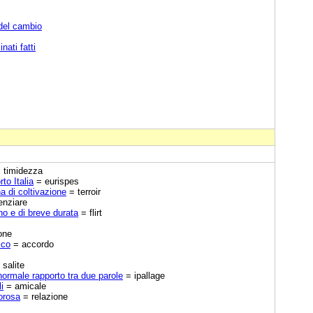
 del cambio
nati fatti
 timidezza
to Italia
= eurispes
na di coltivazione
= terroir
enziare
o e di breve durata
= flirt
one
ico
= accordo
salite
 normale rapporto tra due parole
= ipallage
i
= amicale
orosa
= relazione