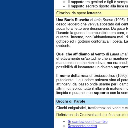
Il rapporto tra genitori e figli è sempr
Il rapporto segreto riportò alla luce
Citazioni da opere letterarie
Una Burla Riuscita
di
Italo Svevo
(1926): 
desco leggero che veniva spostato dal centr
accanto al letto ove desinavano. Da poco tem
Durante la guerra il combustibile era caro, 
durante l'inverno, non l'abbandonava mai. Ne
gottoso ed il gottoso confortava il poeta. L
evidente.
Quel che affidiamo al vento
di
Laura Ima
effettivamente un'abitudine che si mantenev
manutenzione che richiedeva, ma era indubbi
possibilità di instaurare un diverso
rapport
Il nome della rosa
di
Umberto Eco
(1980):
puteolente, il cui odore arrivava sino al pa
attingervi dal basso onde usarne per i camp
altri rifiuti solidi, tutto il rifluire di mate
limpida e pura nel suo
rapporto
con la somm
Giochi di Parole
Giochi enigmistici, trasformazioni varie e c
Definizioni da Cruciverba di cui è la soluzi
Si cambia con il cambio
Resoconto scritto