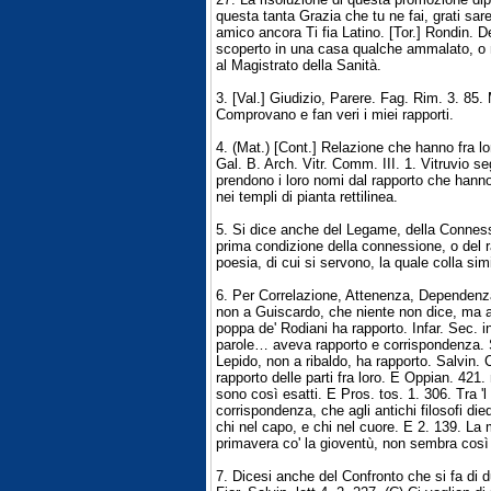
questa tanta Grazia che tu ne fai, grati sa
amico ancora Ti fia Latino. [Tor.] Rondin. 
scoperto in una casa qualche ammalato, o m
al Magistrato della Sanità.
3. [Val.] Giudizio, Parere. Fag. Rim. 3. 85. M
Comprovano e fan veri i miei rapporti.
4. (Mat.) [Cont.] Relazione che hanno fra lor
Gal. B. Arch. Vitr. Comm. III. 1. Vitruvio s
prendono i loro nomi dal rapporto che hanno 
nei templi di pianta rettilinea.
5. Si dice anche del Legame, della Conness
prima condizione della connessione, o del r
poesia, di cui si servono, la quale colla si
6. Per Correlazione, Attenenza, Dependenza.
non a Guiscardo, che niente non dice, ma 
poppa de' Rodiani ha rapporto. Infar. Sec. i
parole… aveva rapporto e corrispondenza. S
Lepido, non a ribaldo, ha rapporto. Salvin.
rapporto delle parti fra loro. E Oppian. 421. 
sono così esatti. E Pros. tos. 1. 306. Tra 'l 
corrispondenza, che agli antichi filosofi die
chi nel capo, e chi nel cuore. E 2. 139. La 
primavera co' la gioventù, non sembra così
7. Dicesi anche del Confronto che si fa di d