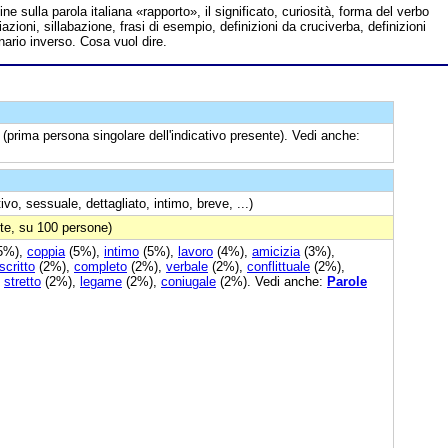
line sulla parola italiana «rapporto», il significato, curiosità, forma del verbo
azioni, sillabazione, frasi di esempio, definizioni da cruciverba, definizioni
onario inverso. Cosa vuol dire.
(prima persona singolare dell'indicativo presente). Vedi anche:
ivo, sessuale, dettagliato, intimo, breve, ...)
te, su 100 persone)
5%),
coppia
(5%),
intimo
(5%),
lavoro
(4%),
amicizia
(3%),
scritto
(2%),
completo
(2%),
verbale
(2%),
conflittuale
(2%),
,
stretto
(2%),
legame
(2%),
coniugale
(2%). Vedi anche:
Parole