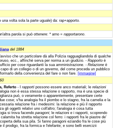
o una volta sola la parte uguale) da: rap+apporto.
un'altra parola si può ottenere: * arno =
rapportarono
.
aliana
del 1884
'avviso che un particolare dà alla Polizia ragguagliandola di qualche
sopruso, ecc., affinchè serva per norma a un giudizio. -
Rapporto
è
 ufficio per cose riguardanti la sua amministrazione. -
Relazione
è
il capo di un collegio o di un governo, del come proceda un pubblico
informarlo della convenienza del fare o non fare.
[immagine]
860
, Referto
- I
rapporti
possono essere anco materiali; le
relazioni
alogia
non è essa stessa relazione o rapporto, ma è una specie di
miglianza può, o veramente o apparentemente, presentare certe
 due cose; v'ha analogia fra il piombo e lo stagno, fra la camelia e la
cessaria relazione fra i medesimi: la relazione e più il rapporto
gli oggetti relativi uno coll'altro; l'analogia è cosa tutta
logia si trova facendo
paragoni
; le relazioni e i rapporti, scoprendo
calamita ha stretta relazione col ferro: i rapporti fra le piastre de'
scoperta della sua pila. Si fanno paragoni eziandio fra le cose più
 e il prodigo, fra la formica e l'elefante; e sono belli esercizii