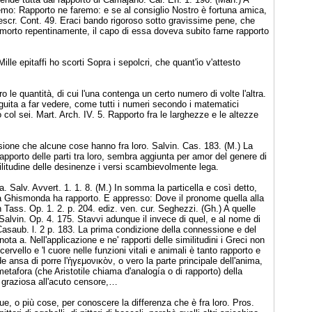
remo: Rapporto ne faremo: e se al consiglio Nostro è fortuna amica,
Descr. Cont. 49. Eraci bando rigoroso sotto gravissime pene, che
orto repentinamente, il capo di essa doveva subito farne rapporto
ille epitaffi ho scorti Sopra i sepolcri, che quant'io v'attesto
o le quantità, di cui l'una contenga un certo numero di volte l'altra.
eguita a far vedere, come tutti i numeri secondo i matematici
col sei. Mart. Arch. IV. 5. Rapporto fra le larghezze e le altezze
ione che alcune cose hanno fra loro. Salvin. Cas. 183. (M.) La
apporto delle parti tra loro, sembra aggiunta per amor del genere di
militudine delle desinenze i versi scambievolmente lega.
 Salv. Avvert. 1. 1. 8. (M.) In somma la particella e così detto,
a Ghismonda ha rapporto. E appresso: Dove il pronome quella alla
n Tass. Op. 1. 2. p. 204. ediz. ven. cur. Seghezzi. (Gh.) A quelle
alvin. Op. 4. 175. Stavvi adunque il invece di quel, e al nome di
 Casaub. l. 2 p. 183. La prima condizione della connessione e del
nota a. Nell'applicazione e ne' rapporti delle similitudini i Greci non
cervello e 'l cuore nelle funzioni vitali e animali è tanto rapporto e
de ansa di porre l'ἡγεμονικὸν, o vero la parte principale dell'anima,
metafora (che Aristotile chiama d'analogía o di rapporto) della
 graziosa all'acuto censore,…
ue, o più cose, per conoscere la differenza che è fra loro. Pros.