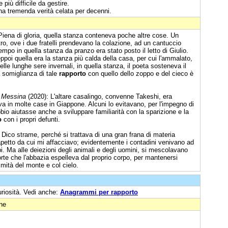
e più difficile da gestire.
 una tremenda verità celata per decenni.
Piena di gloria, quella stanza conteneva poche altre cose. Un
o, ove i due fratelli prendevano la colazione, ad un cantuccio
po in quella stanza da pranzo era stato posto il letto di Giulio.
eppoi quella era la stanza più calda della casa, per cui l'ammalato,
lle lunghe sere invernali, in quella stanza, il poeta sosteneva il
a somiglianza di tale
rapporto
con quello dello zoppo e del cieco è
i Messina
(2020): L'altare casalingo, convenne Takeshi, era
a in molte case in Giappone. Alcuni lo evitavano, per l'impegno di
o aiutasse anche a sviluppare familiarità con la sparizione e la
o
con i propri defunti.
 Dico strame, perché si trattava di una gran frana di materia
rapetto da cui mi affacciavo; evidentemente i contadini venivano ad
i. Ma alle deiezioni degli animali e degli uomini, si mescolavano
rie morte che l'abbazia espelleva dal proprio corpo, per mantenersi
ità del monte e col cielo.
uriosità. Vedi anche:
Anagrammi per rapporto
one