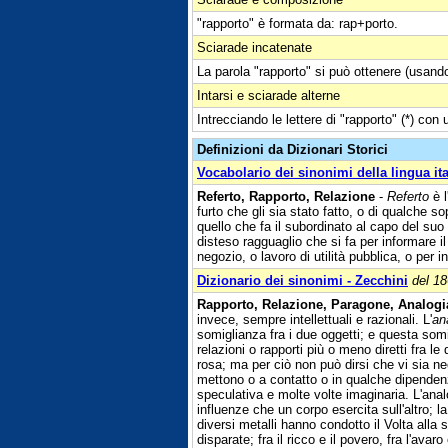
"rapporto" è formata da: rap+porto.
Sciarade incatenate
La parola "rapporto" si può ottenere (usand
Intarsi e sciarade alterne
Intrecciando le lettere di "rapporto" (*) con 
Definizioni da Dizionari Storici
Vocabolario dei sinonimi della lingua it
Referto, Rapporto, Relazione
-
Referto
è l
furto che gli sia stato fatto, o di qualche 
quello che fa il subordinato al capo del suo
disteso ragguaglio che si fa per informare 
negozio, o lavoro di utilità pubblica, o per 
Dizionario dei sinonimi - Zecchini
del 1
Rapporto, Relazione, Paragone, Analogia
invece, sempre intellettuali e razionali. L'
an
somiglianza fra i due oggetti; e questa so
relazioni o rapporti più o meno diretti fra le
rosa; ma per ciò non può dirsi che vi sia ne
mettono o a contatto o in qualche dipendenza 
speculativa e molte volte imaginaria. L'ana
influenze che un corpo esercita sull'altro; la 
diversi metalli hanno condotto il Volta alla 
disparate; fra il ricco e il povero, fra l'avaro