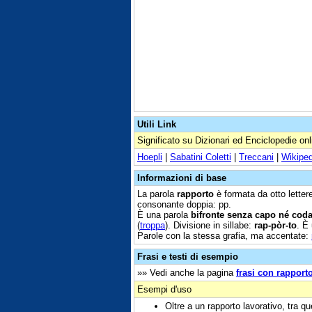
Utili Link
Significato su Dizionari ed Enciclopedie onl
Hoepli
|
Sabatini Coletti
|
Treccani
|
Wikiped
Informazioni di base
La parola
rapporto
è formata da otto lettere
consonante doppia: pp.
È una parola
bifronte senza capo né cod
(
troppa
). Divisione in sillabe:
rap-pòr-to
. È 
Parole con la stessa grafia, ma accentate:
Frasi e testi di esempio
»» Vedi anche la pagina
frasi con rapport
Esempi d'uso
Oltre a un rapporto lavorativo, tra q