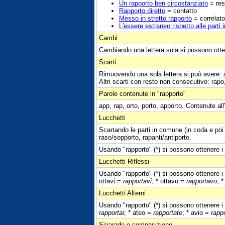
Un rapporto ben circostanziato
= res
Rapporto diretto
= contatto
Messo in stretto rapporto
= correlato
L'essere estraneo rispetto alle parti 
Cambi
Cambiando una lettera sola si possono otte
Scarti
Rimuovendo una sola lettera si può avere:
Altri scarti con resto non consecutivo: rapo,
Parole contenute in "rapporto"
app, rap, orto, porto, apporto. Contenute all
Lucchetti
Scartando le parti in comune (in coda e poi 
raso/sopporto, rapanti/antiporto.
Usando "rapporto" (*) si possono ottenere i 
Lucchetti Riflessi
Usando "rapporto" (*) si possono ottenere i 
ottavi =
rapportavi
; * ottavo =
rapportavo
; 
Lucchetti Alterni
Usando "rapporto" (*) si possono ottenere i 
rapportai
; * ateo =
rapportate
; * avio =
rapp
Sciarade e composizione