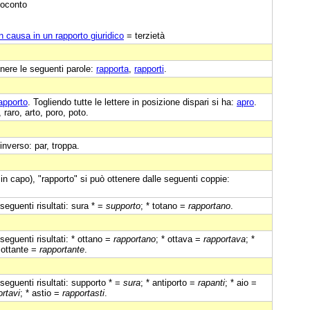
oconto
in causa in un rapporto giuridico
= terzietà
nere le seguenti parole:
rapporta
,
rapporti
.
apporto
. Togliendo tutte le lettere in posizione dispari si ha:
apro
.
 raro, arto, poro, poto.
'inverso: par, troppa.
in capo), "rapporto" si può ottenere dalle seguenti coppie:
seguenti risultati: sura * =
supporto
; * totano =
rapportano
.
seguenti risultati: * ottano =
rapportano
; * ottava =
rapportava
; *
* ottante =
rapportante
.
seguenti risultati: supporto * =
sura
; * antiporto =
rapanti
; * aio =
ortavi
; * astio =
rapportasti
.