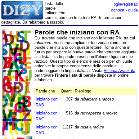
Lista delle
login/registrati
parole
contest
-
guida
italiane che
cominciano con le lettere RA. Informazioni
dettagliate. Da rabarbaro a razzolo.
Parole che iniziano con RA
Qui troverai parole che iniziano con le lettere RA, tra cui
rabarbaro
. Vogliamo ampliare il tuo vocabolario con
parole che iniziano con queste lettere. Torna anche in
futuro per scoprire le nuove parole che verranno aggiunte
alla lista. Tra le parole presenti nell'elenco figura anche
razzolo
. Questo tipo di elenco è prezioso per chi vuole
arricchire la propria conoscenza delle parole e
padroneggiare la lingua italiana. Visita
Ricerca Avanzata
per trovare
l'intera lista di parole
disposte in ordine
alfabetico.
Parole che
Quanti
Riepilogo
Iniziano con
307
da
rabarbaro
a
raboso
RAB
Iniziano con
516
da
raccapezza
a
racket
RAC
Iniziano con
1.217
da
rada
a
radure
RAD