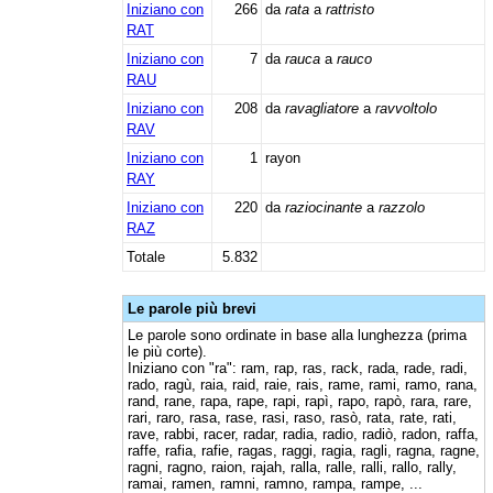
Iniziano con
266
da
rata
a
rattristo
RAT
Iniziano con
7
da
rauca
a
rauco
RAU
Iniziano con
208
da
ravagliatore
a
ravvoltolo
RAV
Iniziano con
1
rayon
RAY
Iniziano con
220
da
raziocinante
a
razzolo
RAZ
Totale
5.832
Le parole più brevi
Le parole sono ordinate in base alla lunghezza (prima
le più corte).
Iniziano con "ra": ram, rap, ras, rack, rada, rade, radi,
rado, ragù, raia, raid, raie, rais, rame, rami, ramo, rana,
rand, rane, rapa, rape, rapi, rapì, rapo, rapò, rara, rare,
rari, raro, rasa, rase, rasi, raso, rasò, rata, rate, rati,
rave, rabbi, racer, radar, radia, radio, radiò, radon, raffa,
raffe, rafia, rafie, ragas, raggi, ragia, ragli, ragna, ragne,
ragni, ragno, raion, rajah, ralla, ralle, ralli, rallo, rally,
ramai, ramen, ramni, ramno, rampa, rampe, ...