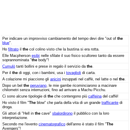
Per indicare un improvviso cambiamento del tempo devi dire "out of
the
blue
".
Ho
filtrato
il
the
col colino visto che la bustina si era rotta.
Elle Macpherson
esibì
nelle sfilate il suo fisico scultoreo tanto da essere
soprannominata "
the
body"!
Cumulò
tanti bollini e prese in regalo il servizio da
the
.
Per il
the
di oggi, con i bambini, usa i
tovaglioli
di carta.
A colazione mi piacciono gli
anicini
inzuppati nel caffè, nel latte o nel
the
.
Dopo un bel
the
peruviano
, le mie gambe ricominciarono a macinare
chilometri senza interruzioni, fino ad arrivare a Machu Picchu.
Ci sono alcune tipologie di
the
che contengono più
caffeina
del caffè!
Ho visto il film "
The
blow" che parla della vita di un grande
trafficante
di
droga.
Gli attori di "Hell in
the
cave"
sbalordirono
il pubblico con la loro
interpretazione.
Secondo me l'evento
cinematografico
dell'anno è stato il film "
The
Avengers"!