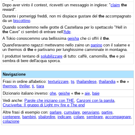
Dopo aver vinto il contest, ricevetti un messaggio in inglese: "
claim
the
reward".
Durante i pomeriggi freddi, non mi dispiace gustare del
the
accompagnato
da un
biscottino
.
Quando scendemmo nelle grotte di Castellana per lo spettacolo "Hell in
the
Cave" ci sembrò di entrare nell'
Ade
.
A Tokio conoscemmo una bellissima
geisha
che ci offrì il
the
.
Quand'eravamo ragazzi mettevamo nello zaino un
panino
con il salame e
un thermos di
the
e partivamo per lunghissime camminate in montagna.
I produttori tentano di
solubilizzare
di tutto: caffè, camomilla,
the
e poi
sembra di bere dell'acqua sporca.
Navigazione
Frasi in ordine alfabetico:
texturizzare
,
tg
,
thailandese
,
thailandia
«
the
»
thermos
,
thriller
,
ti
,
tiara
Dizionario italiano inverso:
ohe
,
geishe
«
the
»
aie
,
baie
Vedi anche:
Parole che iniziano con THE
,
Canzoni con la parola
,
Cruciverba: Il gruppo di Light my fire e The end
Altre frasi di esempio con:
parlare
,
cumulare
,
peruviano
,
partire
,
contenere
,
bambini
,
sbalordire
,
indicare
,
colare
,
sembrare
,
accompagnare
,
colazione