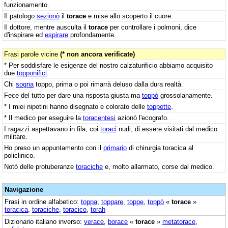
funzionamento.
Il patologo
sezionò
il
torace
e mise allo scoperto il cuore.
Il dottore, mentre ausculta il
torace
per controllare i polmoni, dice
d'inspirare ed
espirare
profondamente.
Frasi parole vicine
(* non ancora verificate)
* Per soddisfare le esigenze del nostro calzaturificio abbiamo acquisito
due
topponifici
.
Chi
sogna
toppo, prima o poi rimarrà deluso dalla dura realtà.
Fece del tutto per dare una risposta giusta ma
toppò
grossolanamente.
* I miei nipotini hanno disegnato e colorato delle
toppette
.
* Il medico per eseguire la
toracentesi
azionò l'ecografo.
I ragazzi aspettavano in fila, coi
toraci
nudi, di essere visitati dal medico
militare.
Ho preso un appuntamento con il
primario
di chirurgia toracica al
policlinico.
Notò delle protuberanze
toraciche
e, molto allarmato, corse dal medico.
Navigazione
Frasi in ordine alfabetico:
toppa
,
toppare
,
toppe
,
toppò
«
torace
»
toracica
,
toraciche
,
toracico
,
torah
Dizionario italiano inverso:
verace
,
borace
«
torace
»
metatorace
,