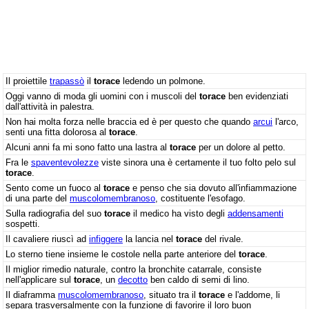
Il proiettile
trapassò
il
torace
ledendo un polmone.
Oggi vanno di moda gli uomini con i muscoli del
torace
ben evidenziati
dall'attività in palestra.
Non hai molta forza nelle braccia ed è per questo che quando
arcui
l'arco,
senti una fitta dolorosa al
torace
.
Alcuni anni fa mi sono fatto una lastra al
torace
per un dolore al petto.
Fra le
spaventevolezze
viste sinora una è certamente il tuo folto pelo sul
torace
.
Sento come un fuoco al
torace
e penso che sia dovuto all'infiammazione
di una parte del
muscolomembranoso
, costituente l'esofago.
Sulla radiografia del suo
torace
il medico ha visto degli
addensamenti
sospetti.
Il cavaliere riuscì ad
infiggere
la lancia nel
torace
del rivale.
Lo sterno tiene insieme le costole nella parte anteriore del
torace
.
Il miglior rimedio naturale, contro la bronchite catarrale, consiste
nell'applicare sul
torace
, un
decotto
ben caldo di semi di lino.
Il diaframma
muscolomembranoso
, situato tra il
torace
e l'addome, li
separa trasversalmente con la funzione di favorire il loro buon