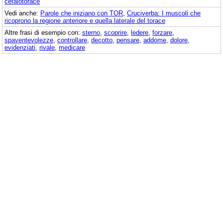
cefalotorace
Vedi anche:
Parole che iniziano con TOR
,
Cruciverba: I muscoli che
ricoprono la regione anteriore e quella laterale del torace
Altre frasi di esempio con:
sterno
,
scoprire
,
ledere
,
forzare
,
spaventevolezze
,
controllare
,
decotto
,
pensare
,
addome
,
dolore
,
evidenziati
,
rivale
,
medicare